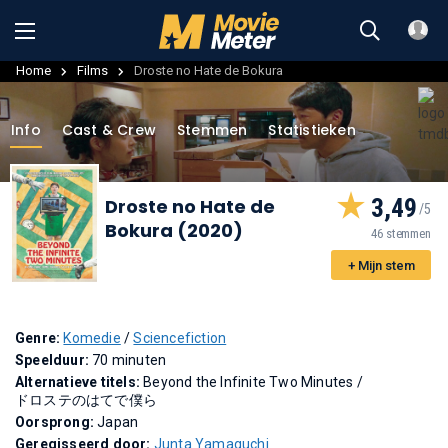
Home
Films
Droste no Hate de Bokura
Info
Cast & Crew
Stemmen
Statistieken
3,49
Droste no Hate de
Bokura (2020)
46 stemmen
+ Mijn stem
Genre:
Komedie
/
Sciencefiction
Speelduur:
70 minuten
Alternatieve titels:
Beyond the Infinite Two Minutes
/
ドロステのはてで僕ら
Oorsprong:
Japan
Geregisseerd door:
Junta Yamaguchi