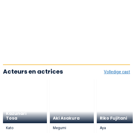
Acteurs en actrices
Volledige cast
Kazunari
Tosa
Aki Asakura
Riko Fujitani
Kato
Megumi
Aya