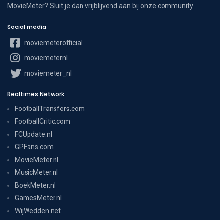
MovieMeter? Sluit je dan vrijblijvend aan bij onze community.
Social media
moviemeterofficial
moviemeternl
moviemeter_nl
Realtimes Network
FootballTransfers.com
FootballCritic.com
FCUpdate.nl
GPFans.com
MovieMeter.nl
MusicMeter.nl
BoekMeter.nl
GamesMeter.nl
WijWedden.net