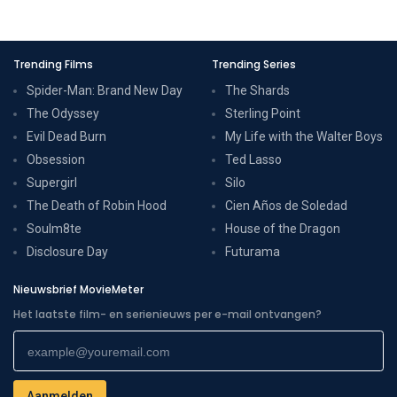
Trending Films
Trending Series
Spider-Man: Brand New Day
The Shards
The Odyssey
Sterling Point
Evil Dead Burn
My Life with the Walter Boys
Obsession
Ted Lasso
Supergirl
Silo
The Death of Robin Hood
Cien Años de Soledad
Soulm8te
House of the Dragon
Disclosure Day
Futurama
Nieuwsbrief MovieMeter
Het laatste film- en serienieuws per e-mail ontvangen?