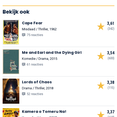
Bekijk ook
Cape Fear
3,61
(342)
Misdaad / Thriller, 1962
75 reacties
Me and Earl and the Dying Girl
3,54
(600)
Komedie / Drama, 2015
61 reacties
Lords of Chaos
3,38
(115)
Drama / Thriller, 2018
52 reacties
Kamera o Tomeru Na!
3,37