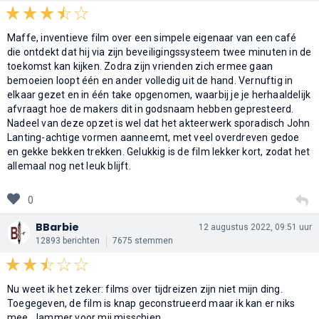
Maffe, inventieve film over een simpele eigenaar van een café
die ontdekt dat hij via zijn beveiligingssysteem twee minuten in de
toekomst kan kijken. Zodra zijn vrienden zich ermee gaan
bemoeien loopt één en ander volledig uit de hand. Vernuftig in
elkaar gezet en in één take opgenomen, waarbij je je herhaaldelijk
afvraagt hoe de makers dit in godsnaam hebben gepresteerd.
Nadeel van deze opzet is wel dat het akteerwerk sporadisch John
Lanting-achtige vormen aanneemt, met veel overdreven gedoe
en gekke bekken trekken. Gelukkig is de film lekker kort, zodat het
allemaal nog net leuk blijft.
0
BBarbie
12 augustus 2022, 09:51 uur
12893 berichten
7675 stemmen
Nu weet ik het zeker: films over tijdreizen zijn niet mijn ding.
Toegegeven, de film is knap geconstrueerd maar ik kan er niks
mee. Jammer voor mij misschien.