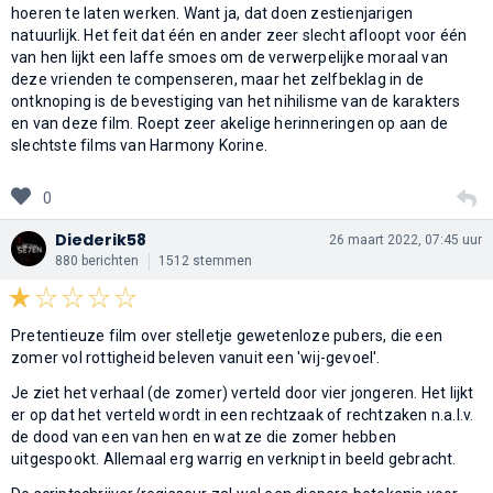
hoeren te laten werken. Want ja, dat doen zestienjarigen
natuurlijk. Het feit dat één en ander zeer slecht afloopt voor één
van hen lijkt een laffe smoes om de verwerpelijke moraal van
deze vrienden te compenseren, maar het zelfbeklag in de
ontknoping is de bevestiging van het nihilisme van de karakters
en van deze film. Roept zeer akelige herinneringen op aan de
slechtste films van Harmony Korine.
0
Diederik58
26 maart 2022, 07:45 uur
880 berichten
1512 stemmen
Pretentieuze film over stelletje gewetenloze pubers, die een
zomer vol rottigheid beleven vanuit een 'wij-gevoel'.
Je ziet het verhaal (de zomer) verteld door vier jongeren. Het lijkt
er op dat het verteld wordt in een rechtzaak of rechtzaken n.a.l.v.
de dood van een van hen en wat ze die zomer hebben
uitgespookt. Allemaal erg warrig en verknipt in beeld gebracht.