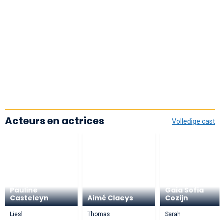
Acteurs en actrices
Volledige cast
Pauline
Gaia Sofia
Casteleyn
Aimé Claeys
Cozijn
Liesl
Thomas
Sarah