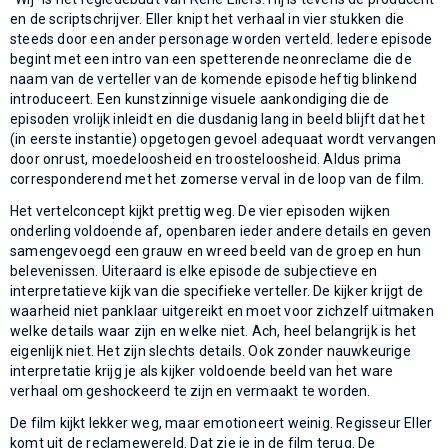
en de scriptschrijver. Eller knipt het verhaal in vier stukken die
steeds door een ander personage worden verteld. Iedere episode
begint met een intro van een spetterende neonreclame die de
naam van de verteller van de komende episode heftig blinkend
introduceert. Een kunstzinnige visuele aankondiging die de
episoden vrolijk inleidt en die dusdanig lang in beeld blijft dat het
(in eerste instantie) opgetogen gevoel adequaat wordt vervangen
door onrust, moedeloosheid en troosteloosheid. Aldus prima
corresponderend met het zomerse verval in de loop van de film.
Het vertelconcept kijkt prettig weg. De vier episoden wijken
onderling voldoende af, openbaren ieder andere details en geven
samengevoegd een grauw en wreed beeld van de groep en hun
belevenissen. Uiteraard is elke episode de subjectieve en
interpretatieve kijk van die specifieke verteller. De kijker krijgt de
waarheid niet panklaar uitgereikt en moet voor zichzelf uitmaken
welke details waar zijn en welke niet. Ach, heel belangrijk is het
eigenlijk niet. Het zijn slechts details. Ook zonder nauwkeurige
interpretatie krijg je als kijker voldoende beeld van het ware
verhaal om geshockeerd te zijn en vermaakt te worden.
De film kijkt lekker weg, maar emotioneert weinig. Regisseur Eller
komt uit de reclamewereld. Dat zie je in de film terug. De