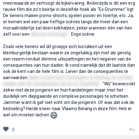
meerwaarde en verhoogt de kijkervaring. Anderzijds is dit een erg
rauwe film die zo'n beetje in dezelfde hoek als "Ex-Drummer" ligt.
De tieners maken porno-shoots, spelen pooier en hoertje, etc. Ja,
er komen wel een paar heftige scènes langs die meer dan een
moraalriddertje zal doen kokhalzen, zeker wanneer één van hen
zelf voor een
abortus wil zorgen
. Enge scène
Zoals vele tieners wil dit groepje zich losrukken uit een
kleinburgerlijk bestaan waarin ze ongelukkig zijn met als gevolg
een resem ronduit domme uitspattingen en het negeren van de
consequenties van hun daden. Ik vond namelijk dat dit laatste dan
ook de kern van de hele film is. Liever dan de consequenties te
aanvaarden
slaan ze zich eruit via leugens en bedrog, en worden
stilaan zelf de volwassenen die ze zo verachten
. "Wij" bewierookt
zeker niet deze jongeren en hun handelingen maar mist het
duidelijk om diepgaande en complexe personages te schetsen.
Jammer want ik gaf niet echt om die jongeren. Of was dat ook de
bedoeling? Harde sneer naar Vlaams Belang in deze film. Heb er
😄
wel om moeten lachen
0