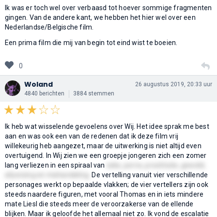
Ik was er toch wel over verbaasd tot hoever sommige fragmenten
gingen. Van de andere kant, we hebben het hier wel over een
Nederlandse/Belgische film.
Een prima film die mij van begin tot eind wist te boeien.
0
Woland
26 augustus 2019, 20:33 uur
4840 berichten
3884 stemmen
Ik heb wat wisselende gevoelens over Wij. Het idee sprak me best
aan en was ook een van de redenen dat ik deze film vrij
willekeurig heb aangezet, maar de uitwerking is niet altijd even
overtuigend. In Wij zien we een groepje jongeren zich een zomer
lang verliezen in een spiraal van
seks, porno, prostitutie, geweld,
afpersing en mishandeling.
De vertelling vanuit vier verschillende
personages werkt op bepaalde vlakken; de vier vertellers zijn ook
steeds naardere figuren, met vooral Thomas en in iets mindere
mate Liesl die steeds meer de veroorzakerse van de ellende
blijken. Maar ik geloofde het allemaal niet zo. Ik vond de escalatie