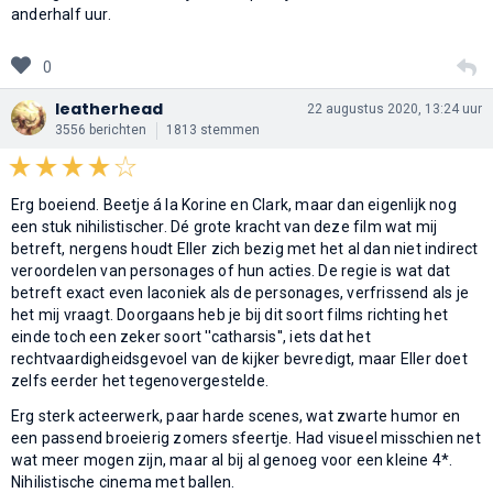
anderhalf uur.
0
leatherhead
22 augustus 2020, 13:24 uur
3556 berichten
1813 stemmen
Erg boeiend. Beetje á la Korine en Clark, maar dan eigenlijk nog
een stuk nihilistischer. Dé grote kracht van deze film wat mij
betreft, nergens houdt Eller zich bezig met het al dan niet indirect
veroordelen van personages of hun acties. De regie is wat dat
betreft exact even laconiek als de personages, verfrissend als je
het mij vraagt. Doorgaans heb je bij dit soort films richting het
einde toch een zeker soort ''catharsis'', iets dat het
rechtvaardigheidsgevoel van de kijker bevredigt, maar Eller doet
zelfs eerder het tegenovergestelde.
Erg sterk acteerwerk, paar harde scenes, wat zwarte humor en
een passend broeierig zomers sfeertje. Had visueel misschien net
wat meer mogen zijn, maar al bij al genoeg voor een kleine 4*.
Nihilistische cinema met ballen.