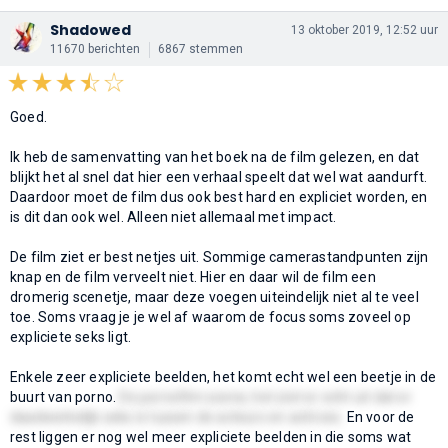
Shadowed
13 oktober 2019, 12:52 uur
11670 berichten
6867 stemmen
Goed.
Ik heb de samenvatting van het boek na de film gelezen, en dat
blijkt het al snel dat hier een verhaal speelt dat wel wat aandurft.
Daardoor moet de film dus ook best hard en expliciet worden, en
is dit dan ook wel. Alleen niet allemaal met impact.
De film ziet er best netjes uit. Sommige camerastandpunten zijn
knap en de film verveelt niet. Hier en daar wil de film een
dromerig scenetje, maar deze voegen uiteindelijk niet al te veel
toe. Soms vraag je je wel af waarom de focus soms zoveel op
expliciete seks ligt.
Enkele zeer expliciete beelden, het komt echt wel een beetje in de
buurt van porno.
De pornofilm scene, het ziet er echt uit dat er
daadwerkelijk seks is tussen de acteurs en actrices.
En voor de
rest liggen er nog wel meer expliciete beelden in die soms wat