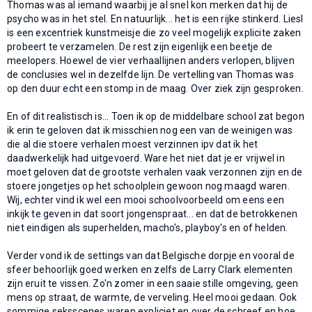
Thomas was al iemand waarbij je al snel kon merken dat hij de
psycho was in het stel. En natuurlijk... het is een rijke stinkerd. Liesl
is een excentriek kunstmeisje die zo veel mogelijk explicite zaken
probeert te verzamelen. De rest zijn eigenlijk een beetje de
meelopers. Hoewel de vier verhaallijnen anders verlopen, blijven
de conclusies wel in dezelfde lijn. De vertelling van Thomas was
op den duur echt een stomp in de maag. Over ziek zijn gesproken.
En of dit realistisch is... Toen ik op de middelbare school zat begon
ik erin te geloven dat ik misschien nog een van de weinigen was
die al die stoere verhalen moest verzinnen ipv dat ik het
daadwerkelijk had uitgevoerd. Ware het niet dat je er vrijwel in
moet geloven dat de grootste verhalen vaak verzonnen zijn en de
stoere jongetjes op het schoolplein gewoon nog maagd waren.
Wij, echter vind ik wel een mooi schoolvoorbeeld om eens een
inkijk te geven in dat soort jongenspraat... en dat de betrokkenen
niet eindigen als superhelden, macho's, playboy's en of helden.
Verder vond ik de settings van dat Belgische dorpje en vooral de
sfeer behoorlijk goed werken en zelfs de Larry Clark elementen
zijn eruit te vissen. Zo'n zomer in een saaie stille omgeving, geen
mens op straat, de warmte, de verveling. Heel mooi gedaan. Ook
sommige seksscenes waren expliciet en over de schreef en hoe