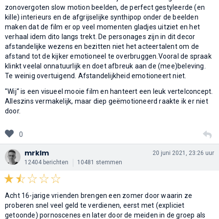
zonovergoten slow motion beelden, de perfect gestyleerde (en
kille) interieurs en de afgrijselijke synthipop onder de beelden
maken dat de film er op veel momenten gladjes uitziet en het
verhaal idem dito langs trekt. De personages zijn in dit decor
afstandelijke wezens en bezitten niet het acteertalent om de
afstand tot de kijker emotioneel te overbruggen.Vooral de spraak
klinkt veelal onnatuurlijk en doet afbreuk aan de (mee)beleving.
Te weinig overtuigend. Afstandelijkheid emotioneert niet.
"Wij“ is een visueel mooie film en hanteert een leuk vertelconcept.
Alleszins vermakelijk, maar diep geëmotioneerd raakte ik er niet
door.
0
mrklm
20 juni 2021, 23:26 uur
12404 berichten
10481 stemmen
Acht 16-jarige vrienden brengen een zomer door waarin ze
proberen snel veel geld te verdienen, eerst met (expliciet
getoonde) pornoscenes en later door de meiden in de groep als