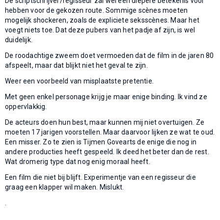
De scriptschrijver/regisseur zal wel een diepere betekenis voor
hebben voor de gekozen route. Sommige scènes moeten
mogelijk shockeren, zoals de expliciete seksscènes. Maar het
voegt niets toe. Dat deze pubers van het padje af zijn, is wel
duidelijk.
De roodachtige zweem doet vermoeden dat de film in de jaren 80
afspeelt, maar dat blijkt niet het geval te zijn.
Weer een voorbeeld van misplaatste pretentie.
Met geen enkel personage krijg je maar enige binding. Ik vind ze
oppervlakkig.
De acteurs doen hun best, maar kunnen mij niet overtuigen. Ze
moeten 17 jarigen voorstellen. Maar daarvoor lijken ze wat te oud.
Een misser. Zo te zien is Tijmen Govearts de enige die nog in
andere producties heeft gespeeld. Ik deed het beter dan de rest.
Wat dromerig type dat nog enig moraal heeft.
Een film die niet bij blijft. Experimentje van een regisseur die
graag een klapper wil maken. Mislukt.
.