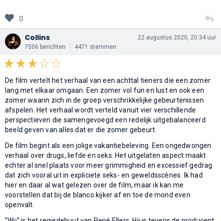
0
Collins
22 augustus 2020, 20:34 uur
7506 berichten
4471 stemmen
De film vertelt het verhaal van een achttal tieners die een zomer
lang met elkaar omgaan. Een zomer vol fun en lust en ook een
zomer waarin zich in de groep verschrikkelijke gebeurtenissen
afspelen. Het verhaal wordt verteld vanuit vier verschillende
perspectieven die samengevoegd een redelijk uitgebalanceerd
beeld geven van alles dat er die zomer gebeurt.
De film begint als een jolige vakantiebeleving. Een ongedwongen
verhaal over drugs, liefde en seks. Het uitgelaten aspect maakt
echter al snel plaats voor meer grimmigheid en excessief gedrag
dat zich vooral uit in expliciete seks- en geweldsscènes. Ik had
hier en daar al wat gelezen over de film, maar ik kan me
voorstellen dat bij de blanco kijker af en toe de mond even
openvalt.
"Wij“ is het regiedebuut van René Ellers. Hij is tevens de producent