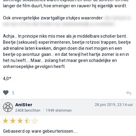
langer de film duurt, hoe smeriger en rauwer hij eigenlijk wordt.
Ook onvergetelijke zwartgallige stukjes waaronder:
die I-phone in
een kut of hoe die Femke nou daadwerkelijk is overleden...
Achja... In principe niks mis mee als je middelbare scholier bent.
Beetje (seksueel) experimenteren, beetje rotzooi trappen, beetje
adrenaline laten kweken, dingen doen die niet mogen en een
beetje op avontuur gaan... en dat terwijl het hartje zomer is en in
het nu leeft.... Maar... zolang het maar geen schadelijke en
onherroepelijke gevolgen heeft.
4,0*
1
AniSter
28 juni 2019, 23:14 uur
2408 berichten
1949 stemmen
Gebaseerd op ware gebeurtenissen.....