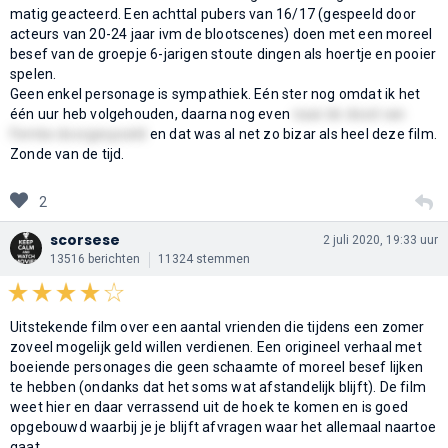
matig geacteerd. Een achttal pubers van 16/17 (gespeeld door
acteurs van 20-24 jaar ivm de blootscenes) doen met een moreel
besef van de groepje 6-jarigen stoute dingen als hoertje en pooier
spelen.
Geen enkel personage is sympathiek. Eén ster nog omdat ik het
één uur heb volgehouden, daarna nog even
naar de dood van
Femke doorgespoeld
en dat was al net zo bizar als heel deze film.
Zonde van de tijd.
2
scorsese
2 juli 2020, 19:33 uur
13516 berichten
11324 stemmen
Uitstekende film over een aantal vrienden die tijdens een zomer
zoveel mogelijk geld willen verdienen. Een origineel verhaal met
boeiende personages die geen schaamte of moreel besef lijken
te hebben (ondanks dat het soms wat afstandelijk blijft). De film
weet hier en daar verrassend uit de hoek te komen en is goed
opgebouwd waarbij je je blijft afvragen waar het allemaal naartoe
gaat.