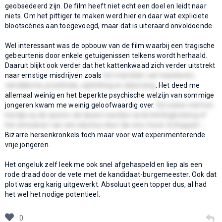
geobsedeerd zijn. De film heeft niet echt een doel en leidt naar
niets. Om het pittiger te maken werd hier en daar wat expliciete
blootscènes aan toegevoegd, maar dat is uiteraard onvoldoende.
Wel interessant was de opbouw van de film waarbij een tragische
gebeurtenis door enkele getuigenissen telkens wordt herhaald.
Daaruit blijkt ook verder dat het kattenkwaad zich verder uitstrekt
naar ernstige misdrijven zoals
het martelen van huisdieren,
vandalisme, prostitutie, oplichting en afpersing
. Het deed me
allemaal weinig en het beperkte psychische welzijn van sommige
jongeren kwam me weinig geloofwaardig over.
De scène met het
hondje op de sporen, de lauwe reacties na de kettingbotsing of
het simuleren van een abortus door die ene murw te kloppen ...
Bizarre hersenkronkels toch maar voor wat experimenterende
vrije jongeren.
Het ongeluk zelf leek me ook snel afgehaspeld en liep als een
rode draad door de vete met de kandidaat-burgemeester. Ook dat
plot was erg karig uitgewerkt. Absoluut geen topper dus, al had
het wel het nodige potentieel.
0