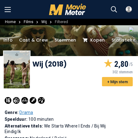
Home
Films
Wij
Filtered
Info
Cast & Crew
Stemmen
Kopen
Statistieke
Wij (2018)
2,80
302 stemmen
+ Mijn stem
Genre:
Drama
Speelduur:
100 minuten
Alternatieve titels:
We Starts Where I Ends
/
Bij Wij
Eindig Ik