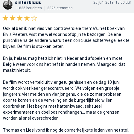
sinterklaas
26 juni 2019, 13:00 uur
11835 berichten
3326 stemmen
Ook al ben ik niet vies van controversiële thema's, het boek van
Elvis Peeters wist me wel voor hoofdpijn te bezorgen. De ene
punchline na de andere waaruit een conclusie achterwege leek te
blijven. De film is stukken beter.
En ja, helaas mag het zich niet in Nederland afspelen en moet
België weer voor ons het heft in handen nemen. Maargoed, dat
maakt niet uit.
De film wordt verteld uit vier getuigenissen en de dag 10 juni
wordt ook vier keer gereconstrueerd. We volgen een groepje
jongeren; vier meiden en vier jongens, die de zomer proberen
door te komen en de verveling en de burgerlijkheid willen
doorbreken. Het begint met kattenkwaad, seksueel
experimenteren en doelloos rondhangen... maar de grenzen
worden al snel overschreden.
Thomas en Liesl vond ik nog de opmerkelijkste leden van het stel.