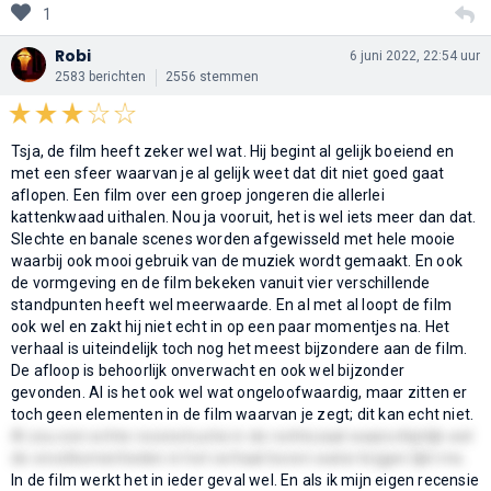
1
Robi
6 juni 2022, 22:54 uur
2583 berichten
2556 stemmen
Tsja, de film heeft zeker wel wat. Hij begint al gelijk boeiend en
met een sfeer waarvan je al gelijk weet dat dit niet goed gaat
aflopen. Een film over een groep jongeren die allerlei
kattenkwaad uithalen. Nou ja vooruit, het is wel iets meer dan dat.
Slechte en banale scenes worden afgewisseld met hele mooie
waarbij ook mooi gebruik van de muziek wordt gemaakt. En ook
de vormgeving en de film bekeken vanuit vier verschillende
standpunten heeft wel meerwaarde. En al met al loopt de film
ook wel en zakt hij niet echt in op een paar momentjes na. Het
verhaal is uiteindelijk toch nog het meest bijzondere aan de film.
De afloop is behoorlijk onverwacht en ook wel bijzonder
gevonden. Al is het ook wel wat ongeloofwaardig, maar zitten er
toch geen elementen in de film waarvan je zegt; dit kan echt niet.
Al zou een echte reconstructie in de rechtszaal waarschijnlijk wel
de onvolkomenheden in het verhaal boven water krijgen lijkt me.
In de film werkt het in ieder geval wel. En als ik mijn eigen recensie