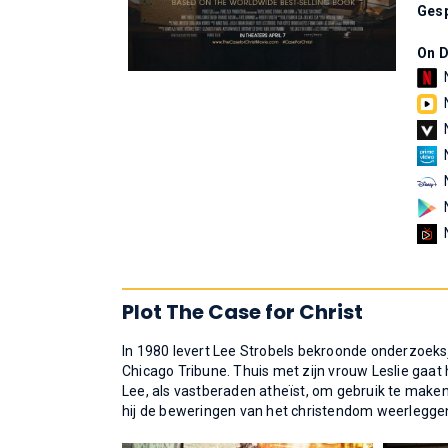
Gesp
On 
Plot The Case for Christ
In 1980 levert Lee Strobels bekroonde onderzoeksj
Chicago Tribune. Thuis met zijn vrouw Leslie gaat
Lee, als vastberaden atheïst, om gebruik te maken v
hij de beweringen van het christendom weerleggen