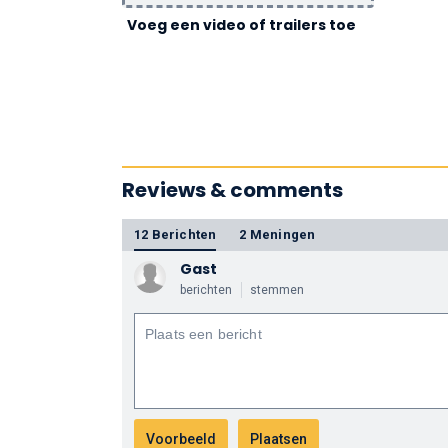
Voeg een video of trailers toe
Reviews & comments
12 Berichten
2 Meningen
Gast
berichten
stemmen