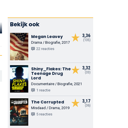
Bekijk ook
L. Scott Caldwell
Mike Pniewski
Tom Nowick
3,36
Megan Leavey
Alfie Davis
Kenny London
Dr. Alexander Met
(135)
Drama / Biografie, 2017
22 reacties
3,32
Shiny_Flakes: The
(33)
Teenage Drug
Lord
Documentaire / Biografie, 2021
1 reactie
3,17
The Corrupted
(36)
Misdaad / Drama, 2019
5 reacties