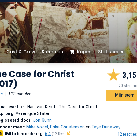
Cast & Crew
Stemmen
Kopen
Statistieken
e Case for Christ
3,15
017)
20 stemm
ma
|
112 minuten
+ Mijn stem
rnatieve titel:
Hart van Kerst - The Case for Christ
sprong:
Verenigde Staten
gisseerd door:
Jon Gunn
 onder meer:
Mike Vogel
,
Erika Christensen
en
Faye Dunaway
IMDb beoordeling:
6,4
(12.066)
12 reacties