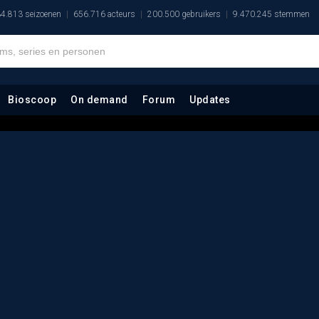
4.813 seizoenen
656.716 acteurs
200.500 gebruikers
9.470.245 stemmen
Bioscoop
On demand
Forum
Updates