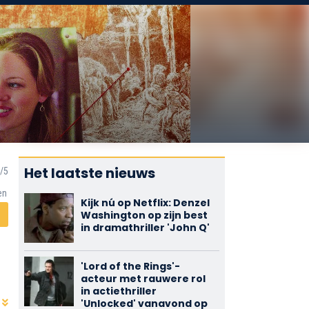
Het laatste nieuws
en
Kijk nú op Netflix: Denzel
Washington op zijn best
in dramathriller 'John Q'
'Lord of the Rings'-
acteur met rauwere rol
in actiethriller
'Unlocked' vanavond op