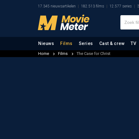
17.345 nieuwsartikelen
182.513 films
12.577 series
3
Nieuws
Films
Series
Cast & crew
TV
Home
Films
The Case for Christ