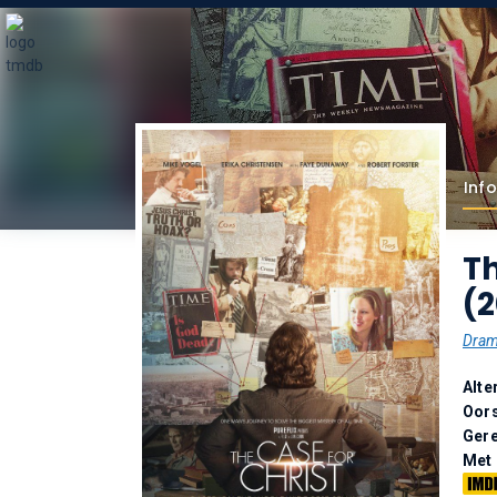
Info
Th
(2
Dra
Alte
Oor
Gere
Met