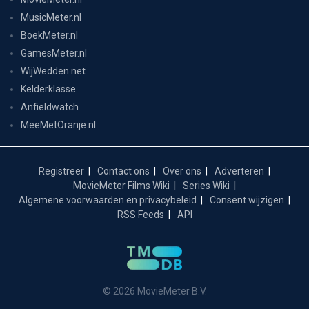
MusicMeter.nl
BoekMeter.nl
GamesMeter.nl
WijWedden.net
Kelderklasse
Anfieldwatch
MeeMetOranje.nl
Registreer
Contact ons
Over ons
Adverteren
MovieMeter Films Wiki
Series Wiki
Algemene voorwaarden en privacybeleid
Consent wijzigen
RSS Feeds
API
© 2026 MovieMeter B.V.