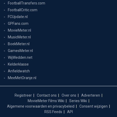
FootballTransfers.com
FootballCritic.com
FCUpdate.nl
GPFans.com
MovieMeter.nl
MusicMeter.nl
BoekMeter.nl
GamesMeter.nl
WijWedden.net
Kelderklasse
Anfieldwatch
MeeMetOranje.nl
Registreer
Contact ons
Over ons
Adverteren
MovieMeter Films Wiki
Series Wiki
Algemene voorwaarden en privacybeleid
Consent wijzigen
RSS Feeds
API