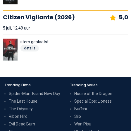
Citizen Vigilante (2026)
5,0
5 juli, 12:49 uur
stem geplaatst
details
Trending Films
Trending Series
Spider-Man: Brand New Day
House of the Dragon
The Last House
Special Ops: Lioness
The Odyssey
Burīchi
Ribon Hîrô
Silo
Evil Dead Burn
Wan Pīsu