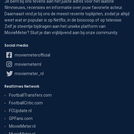
Je bent bij ons tevens aan het juiste adres voor het laatste
filmnieuws, recensies en informatie over jouw favoriete acteur.
Daarnaast vind je bij ons de meest recente toplijsten, zodat je altijd
weet wat er populair is op Netflix, in de bioscoop of op televisie.
Zelf je steentje bijdragen aan het unieke platform van
MovieMeter? Sluit je dan vrijblijvend aan bij onze community.
Social media
moviemeterofficial
moviemeternl
moviemeter_nl
Realtimes Network
FootballTransfers.com
FootballCritic.com
FCUpdate.nl
GPFans.com
MovieMeter.nl
MusicMeter.nl