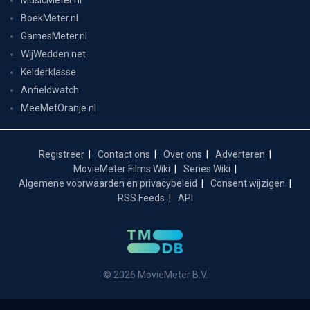
BoekMeter.nl
GamesMeter.nl
WijWedden.net
Kelderklasse
Anfieldwatch
MeeMetOranje.nl
Registreer
Contact ons
Over ons
Adverteren
MovieMeter Films Wiki
Series Wiki
Algemene voorwaarden en privacybeleid
Consent wijzigen
RSS Feeds
API
© 2026 MovieMeter B.V.