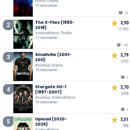
Horror, Drama
15 seizoenen
35
The X-Files (1993-
3,90
2
2018)
(1.342)
Sciencefiction, Thriller
11 seizoenen
142
Smallville (2001-
3,79
3
2011)
(133)
Avontuur, Drama
10 seizoenen
2
Stargate SG-1
3,70
4
(1997-2007)
(260)
Avontuur, Sciencefiction
10 seizoenen
2
Upload (2020-
3,51
5
2025)
(89)
Sciencefiction