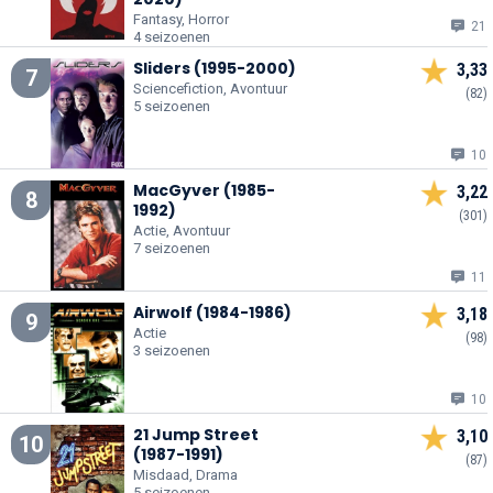
Fantasy, Horror
21
4 seizoenen
Sliders (1995-2000)
3,33
7
Sciencefiction, Avontuur
(82)
5 seizoenen
10
MacGyver (1985-
3,22
8
1992)
(301)
Actie, Avontuur
7 seizoenen
11
Airwolf (1984-1986)
3,18
9
Actie
(98)
3 seizoenen
10
21 Jump Street
3,10
10
(1987-1991)
(87)
Misdaad, Drama
5 seizoenen