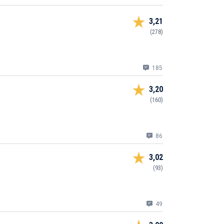
3,21
(278)
185
3,20
(160)
86
3,02
(93)
49