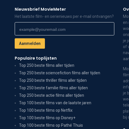
Nieuwsbrief MovieMeter
Ov
Het laatste film- en serienieuws per e-mail ontvangen?
Mov
en 
wor
ons
je 
of 
nav
Populaire toplijsten
aa
Top 250 beste films aller tijden
Mov
Top 250 beste sciencefiction films aller tijden
fil
Top 250 beste thriller films aller tijden
adr
inf
Top 250 beste familie films aller tijden
je 
Top 250 beste actie films aller tijden
wee
Top 100 beste films van de laatste jaren
tel
Top 100 beste films op Netflix
pla
bij
Top 100 beste films op Disney+
Top 100 beste films op Pathé Thuis