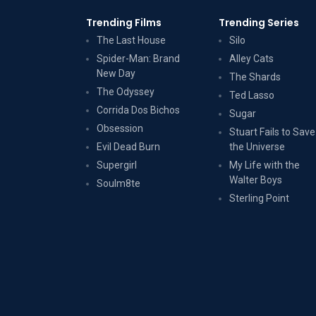
Trending Films
Trending Series
The Last House
Silo
Spider-Man: Brand
Alley Cats
New Day
The Shards
The Odyssey
Ted Lasso
Corrida Dos Bichos
Sugar
Obsession
Stuart Fails to Save
Evil Dead Burn
the Universe
Supergirl
My Life with the
Walter Boys
Soulm8te
Sterling Point