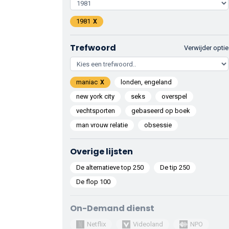
1981
Trefwoord
Verwijder optie
maniac
londen, engeland
new york city
seks
overspel
vechtsporten
gebaseerd op boek
man vrouw relatie
obsessie
Overige lijsten
De alternatieve top 250
De tip 250
De flop 100
On-Demand dienst
Netflix
Videoland
NPO