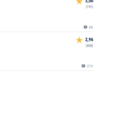
3,00
(191)
68
2,96
(606)
273