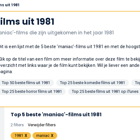
ms uit 1981
ilms uit 1981
niac'-films die zijn uitgekomen in het jaar 1981
Dit is een lijst met de 5 beste 'maniac'-films uit 1981 en met de hoo
Klik op de titel van een film om meer informatie over deze film te bek
overzicht met links waar je de film kunt bekijken. Wil je liever een ande
pagina.
Top 50 beste films uit 1981
Top 25 beste komedie films uit 1981
To
Top 25 beste horror films uit 1981
Top 25 beste films uit 1981 op iTunes
Top 5 beste 'maniac'-films uit 1981
2 filters
Verwijder filters
1981
maniac