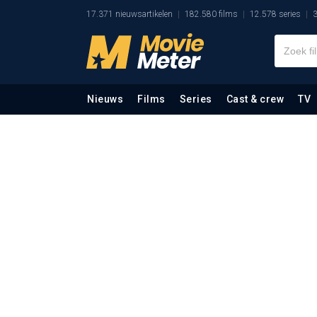
17.371 nieuwsartikelen
182.580 films
12.578 series
3
Nieuws
Films
Series
Cast & crew
TV