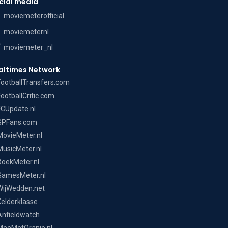
cial media
moviemeterofficial
moviemeternl
moviemeter_nl
altimes Network
FootballTransfers.com
FootballCritic.com
FCUpdate.nl
GPFans.com
MovieMeter.nl
MusicMeter.nl
BoekMeter.nl
GamesMeter.nl
WijWedden.net
Kelderklasse
Anfieldwatch