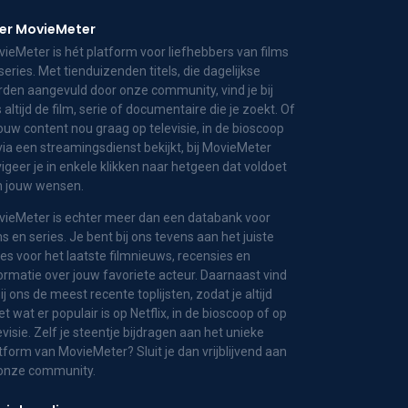
er MovieMeter
ieMeter is hét platform voor liefhebbers van films
series. Met tienduizenden titels, die dagelijkse
den aangevuld door onze community, vind je bij
 altijd de film, serie of documentaire die je zoekt. Of
jouw content nou graag op televisie, in de bioscoop
via een streamingsdienst bekijkt, bij MovieMeter
igeer je in enkele klikken naar hetgeen dat voldoet
n jouw wensen.
ieMeter is echter meer dan een databank voor
ms en series. Je bent bij ons tevens aan het juiste
es voor het laatste filmnieuws, recensies en
ormatie over jouw favoriete acteur. Daarnaast vind
bij ons de meest recente toplijsten, zodat je altijd
t wat er populair is op Netflix, in de bioscoop of op
evisie. Zelf je steentje bijdragen aan het unieke
tform van MovieMeter? Sluit je dan vrijblijvend aan
 onze community.