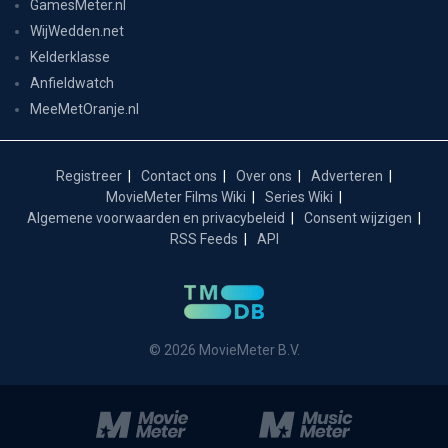
GamesMeter.nl
WijWedden.net
Kelderklasse
Anfieldwatch
MeeMetOranje.nl
Registreer
Contact ons
Over ons
Adverteren
MovieMeter Films Wiki
Series Wiki
Algemene voorwaarden en privacybeleid
Consent wijzigen
RSS Feeds
API
© 2026 MovieMeter B.V.