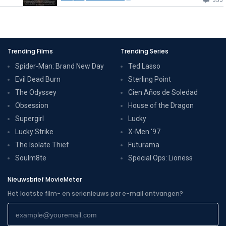
Trending Films
Trending Series
Spider-Man: Brand New Day
Ted Lasso
Evil Dead Burn
Sterling Point
The Odyssey
Cien Años de Soledad
Obsession
House of the Dragon
Supergirl
Lucky
Lucky Strike
X-Men '97
The Isolate Thief
Futurama
Soulm8te
Special Ops: Lioness
Nieuwsbrief MovieMeter
Het laatste film- en serienieuws per e-mail ontvangen?