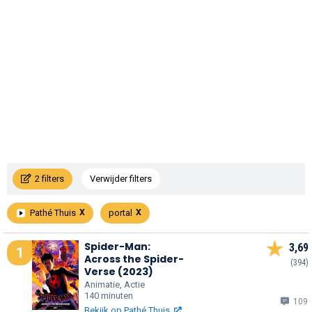
2 filters
Verwijder filters
Pathé Thuis
portal
Spider-Man:
3,69
1
Across the Spider-
(394)
Verse (2023)
Animatie, Actie
140 minuten
109
Bekijk op Pathé Thuis