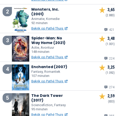
Monsters, Inc.
3,65
2
(2001)
(2.883)
Animatie, Komedie
92 minuten
Bekijk op Pathé Thuis
421
Spider-Man: No
3,48
3
Way Home (2021)
(1.001)
Actie, Avontuur
148 minuten
Bekijk op Pathé Thuis
224
Enchanted (2007)
3,25
4
Fantasy, Romantiek
(1.092)
107 minuten
Bekijk op Pathé Thuis
274
The Dark Tower
2,59
5
(2017)
(833)
Sciencefiction, Fantasy
95 minuten
Bekijk op Pathé Thuis
355