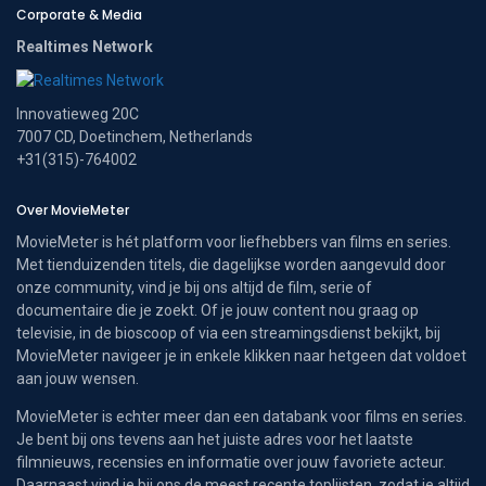
Corporate & Media
Realtimes Network
Innovatieweg 20C
7007 CD, Doetinchem, Netherlands
+31(315)-764002
Over MovieMeter
MovieMeter is hét platform voor liefhebbers van films en series.
Met tienduizenden titels, die dagelijkse worden aangevuld door
onze community, vind je bij ons altijd de film, serie of
documentaire die je zoekt. Of je jouw content nou graag op
televisie, in de bioscoop of via een streamingsdienst bekijkt, bij
MovieMeter navigeer je in enkele klikken naar hetgeen dat voldoet
aan jouw wensen.
MovieMeter is echter meer dan een databank voor films en series.
Je bent bij ons tevens aan het juiste adres voor het laatste
filmnieuws, recensies en informatie over jouw favoriete acteur.
Daarnaast vind je bij ons de meest recente toplijsten, zodat je altijd