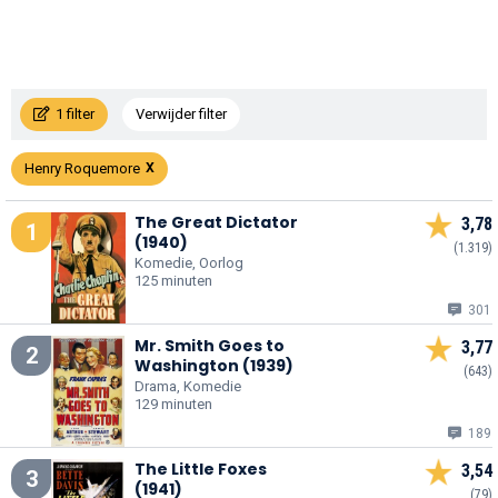
1 filter
Verwijder filter
Henry Roquemore
The Great Dictator
3,78
1
(1940)
(1.319)
Komedie, Oorlog
125 minuten
301
Mr. Smith Goes to
3,77
2
Washington (1939)
(643)
Drama, Komedie
129 minuten
189
The Little Foxes
3,54
3
(1941)
(79)