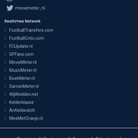
moviemeter_nl
Realtimes Network
FootballTransfers.com
FootballCritic.com
FCUpdate.nl
GPFans.com
MovieMeter.nl
MusicMeter.nl
BoekMeter.nl
GamesMeter.nl
WijWedden.net
Kelderklasse
Anfieldwatch
MeeMetOranje.nl