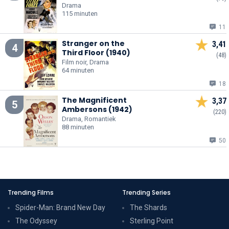
Drama
115 minuten
11
Stranger on the
3,41
4
Third Floor (1940)
(48)
Film noir, Drama
64 minuten
18
The Magnificent
3,37
5
Ambersons (1942)
(220)
Drama, Romantiek
88 minuten
50
Trending Films
Trending Series
Spider-Man: Brand New Day
The Shards
The Odyssey
Sterling Point