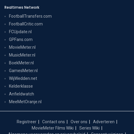
Realtimes Network
FootballTransfers.com
FootballCritic.com
FCUpdate.nl
GPFans.com
MovieMeter.nl
MusicMeter.nl
BoekMeter.nl
GamesMeter.nl
WijWedden.net
Kelderklasse
Anfieldwatch
MeeMetOranje.nl
Registreer
Contact ons
Over ons
Adverteren
MovieMeter Films Wiki
Series Wiki