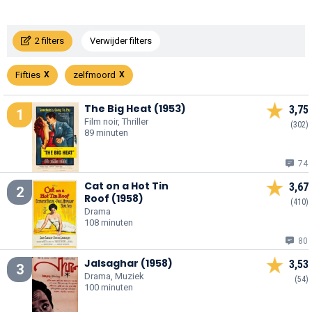
2 filters
Verwijder filters
Fifties
zelfmoord
The Big Heat (1953)
3,75
1
Film noir, Thriller
(302)
89 minuten
74
Cat on a Hot Tin
3,67
2
Roof (1958)
(410)
Drama
108 minuten
80
Jalsaghar (1958)
3,53
3
Drama, Muziek
(54)
100 minuten