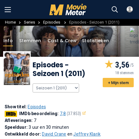
Home
Series
Episodes
Episodes - Seizoen 1 (2011)
Info
Stemmen
Cast & Crew
Statistieken
Episodes
-
3,56
Seizoen 1 (2011)
18 stemmen
+ Mijn stem
Show titel:
Episodes
IMDb beoordeling:
7,8
(37.853)
Afleveringen:
7
Speelduur:
3 uur en 30 minuten
Ontwikkeld door:
David Crane
en
Jeffrey Klarik