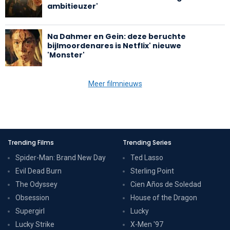
ambitieuzer'
Na Dahmer en Gein: deze beruchte
bijlmoordenares is Netflix' nieuwe
'Monster'
Meer filmnieuws
Trending Films
Trending Series
Spider-Man: Brand New Day
Ted Lasso
Evil Dead Burn
Sterling Point
The Odyssey
Cien Años de Soledad
Obsession
House of the Dragon
Supergirl
Lucky
Lucky Strike
X-Men '97