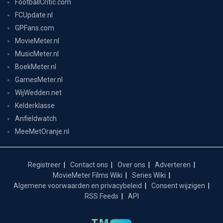
FootballCritic.com
FCUpdate.nl
GPFans.com
MovieMeter.nl
MusicMeter.nl
BoekMeter.nl
GamesMeter.nl
WijWedden.net
Kelderklasse
Anfieldwatch
MeeMetOranje.nl
Registreer
Contact ons
Over ons
Adverteren
MovieMeter Films Wiki
Series Wiki
Algemene voorwaarden en privacybeleid
Consent wijzigen
RSS Feeds
API