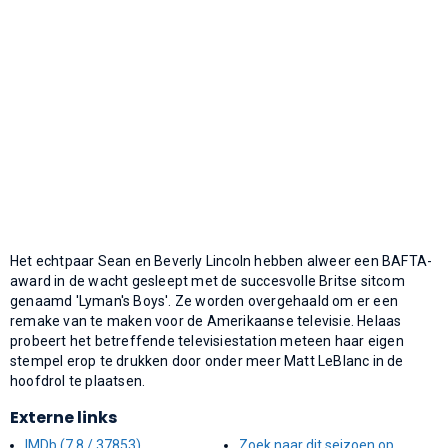
Het echtpaar Sean en Beverly Lincoln hebben alweer een BAFTA-
award in de wacht gesleept met de succesvolle Britse sitcom
genaamd 'Lyman's Boys'. Ze worden overgehaald om er een
remake van te maken voor de Amerikaanse televisie. Helaas
probeert het betreffende televisiestation meteen haar eigen
stempel erop te drukken door onder meer Matt LeBlanc in de
hoofdrol te plaatsen.
Externe links
IMDb (7,8 / 37853)
Zoek naar dit seizoen op