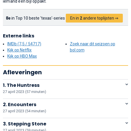
iemand een bijl oppakt.
8e
in Top 10 beste 'texas'-series
En in
2
andere toplijsten ⇒
Externe links
IMDb (7,5 / 54717)
Zoek naar dit seizoen op
Kijk op Netflix
bol.com
Kijk op HBO Max
Afleveringen
1. The Huntress
27 april 2023 (57 minuten)
2. Encounters
27 april 2023 (54 minuten)
3. Stepping Stone
27 april 2023 (59 minuten)