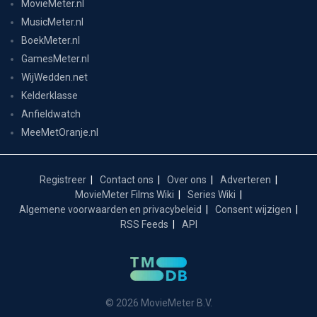
MovieMeter.nl
MusicMeter.nl
BoekMeter.nl
GamesMeter.nl
WijWedden.net
Kelderklasse
Anfieldwatch
MeeMetOranje.nl
Registreer
Contact ons
Over ons
Adverteren
MovieMeter Films Wiki
Series Wiki
Algemene voorwaarden en privacybeleid
Consent wijzigen
RSS Feeds
API
© 2026 MovieMeter B.V.