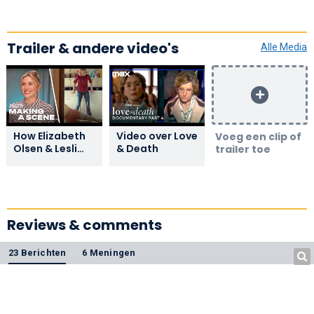
Trailer & andere video's
Alle Media
How Elizabeth
Video over Love
Voeg een clip of
Olsen & Lesli
& Death
trailer toe
Linka Glatter
Staged the Axe
Scene From
'Love & Death' I
Making A Scene
Reviews & comments
23 Berichten
6 Meningen