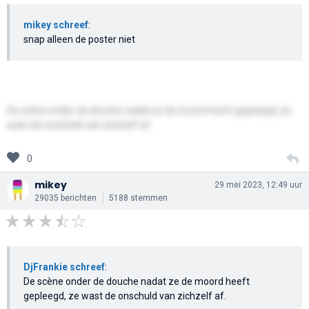
mikey schreef
:
snap alleen de poster niet
De scène onder de douche nadat ze de moord heeft gepleegd, ze
wast de onschuld van zichzelf af.
0
mikey
29 mei 2023, 12:49 uur
29035 berichten
5188 stemmen
DjFrankie schreef
:
De scène onder de douche nadat ze de moord heeft
gepleegd, ze wast de onschuld van zichzelf af.