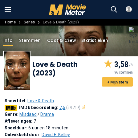
Home
Series
Love & Death (2023)
Info
Stemmen
Cast & Crew
Statistieken
Love & Death
3,58
(2023)
96 stemmen
+ Mijn stem
Show titel:
Love & Death
IMDb beoordeling:
7,5
(54.717)
Genre:
Misdaad
/
Drama
Afleveringen:
7
Speelduur:
6 uur en 18 minuten
Ontwikkeld door:
David E. Kelley