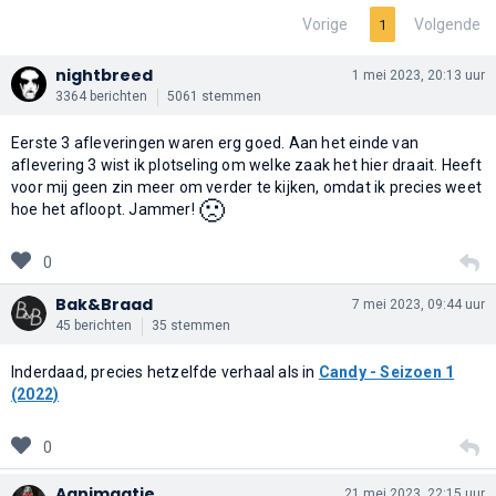
Vorige
Volgende
1
nightbreed
1 mei 2023, 20:13 uur
3364 berichten
5061 stemmen
Eerste 3 afleveringen waren erg goed. Aan het einde van
aflevering 3 wist ik plotseling om welke zaak het hier draait. Heeft
voor mij geen zin meer om verder te kijken, omdat ik precies weet
🙁
hoe het afloopt. Jammer!
0
Bak&Braad
7 mei 2023, 09:44 uur
45 berichten
35 stemmen
Inderdaad, precies hetzelfde verhaal als in
Candy - Seizoen 1
(2022)
0
Agnimaatje
21 mei 2023, 22:15 uur