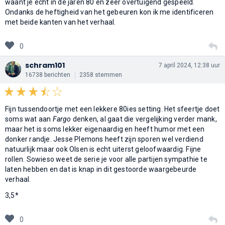
waant je echt in de jaren 80 en zeer overtuigend gespeeld.
Ondanks de heftigheid van het gebeuren kon ik me identificeren
met beide kanten van het verhaal.
0
schram101
7 april 2024, 12:38 uur
16738 berichten
2358 stemmen
Fijn tussendoortje met een lekkere 80ies setting. Het sfeertje doet
soms wat aan
Fargo
denken, al gaat die vergelijking verder mank,
maar het is soms lekker eigenaardig en heeft humor met een
donker randje. Jesse Plemons heeft zijn sporen wel verdiend
natuurlijk maar ook Olsen is echt uiterst geloofwaardig. Fijne
rollen. Sowieso weet de serie je voor alle partijen sympathie te
laten hebben en dat is knap in dit gestoorde waargebeurde
verhaal.
3,5*
0