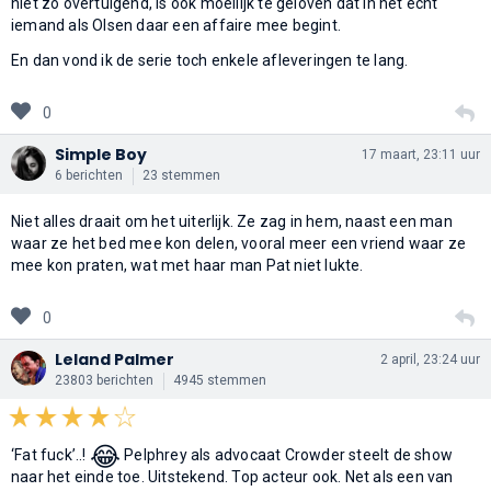
niet zo overtuigend, is ook moeilijk te geloven dat in het echt
iemand als Olsen daar een affaire mee begint.
En dan vond ik de serie toch enkele afleveringen te lang.
0
Simple Boy
17 maart, 23:11 uur
6 berichten
23 stemmen
Niet alles draait om het uiterlijk. Ze zag in hem, naast een man
waar ze het bed mee kon delen, vooral meer een vriend waar ze
mee kon praten, wat met haar man Pat niet lukte.
0
Leland Palmer
2 april, 23:24 uur
23803 berichten
4945 stemmen
😂
‘Fat fuck’..!
Pelphrey als advocaat Crowder steelt de show
naar het einde toe. Uitstekend. Top acteur ook. Net als een van