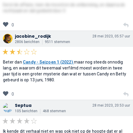
Eerst de affaire, toen de moord en de ontkenning, en daarna de
rechtzaak en dat gedeeld door 3
0
jacobine_rodijk
28 mei 2023, 05:57 uur
2806 berichten
9511 stemmen
Beter dan
Candy - Seizoen 1 (2022)
maar nog steeds onnodig
lang, en waarom dit tweemaal verfilmd moest worden in twee
jaar tijd is een groter mysterie dan wat er tussen Candy en Betty
gebeurd is op 13 juni, 1980.
0
Septua
28 mei 2023, 20:53 uur
105 berichten
468 stemmen
Ik kende dit verhaal niet en was ook niet op de hoogte dat er al