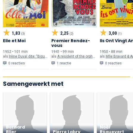
1,83
2,25
3,00
(3)
(2)
(1)
Elle et Moi
Premier Rendez-
Ils Ont Vingt A
vous
1952 • 101 min
1941 • 99 min
1950 • 88 min
als
Irène Duval dite: "Biquette"
als
A resident of the orphanage (onvermeld)
als
Mlle Bravard & A
0 reacties
1 reactie
0 reacties
Samengewerkt met
Bernard
Noël
Blier
Pierre Labry
Roquevert