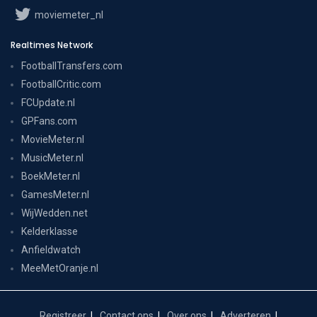
moviemeter_nl
Realtimes Network
FootballTransfers.com
FootballCritic.com
FCUpdate.nl
GPFans.com
MovieMeter.nl
MusicMeter.nl
BoekMeter.nl
GamesMeter.nl
WijWedden.net
Kelderklasse
Anfieldwatch
MeeMetOranje.nl
Registreer
Contact ons
Over ons
Adverteren