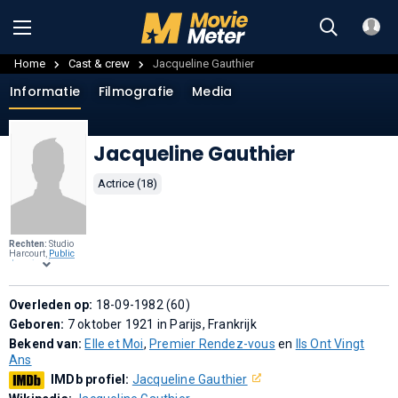
Home
Cast & crew
Jacqueline Gauthier
Informatie
Filmografie
Media
Jacqueline Gauthier
Actrice (18)
Rechten:
Studio
Harcourt,
Public
domain
, via
Wikimedia
Commons
.
Overleden op:
18-09-1982 (60)
Geboren:
7 oktober 1921 in Parijs, Frankrijk
Bekend van:
Elle et Moi
,
Premier Rendez-vous
en
Ils Ont Vingt
Ans
IMDb profiel:
Jacqueline Gauthier