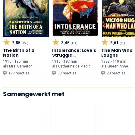
2,85
3,45
3,61
(159)
(114)
(61)
The Birth of a
Intolerance: Love's
The Man Who
Nation
Struggle
Laughs
Throughout the
1915 • 195 min
1916 • 197 min
1928 • 110 min
Ages
als
Mrs. Cameron
als
Catherine de Médici
als
Queen Anne
178 reacties
33 reacties
23 reacties
Samengewerkt met