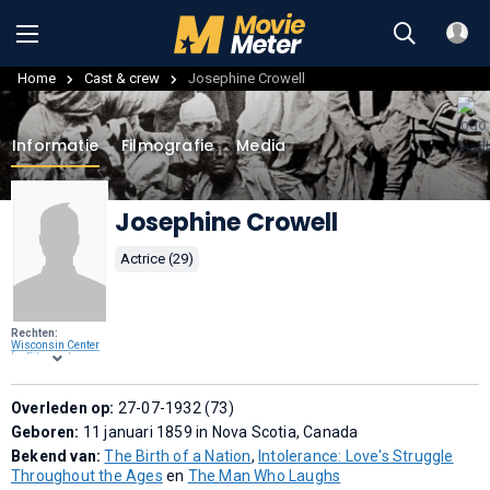
Home
Cast & crew
Josephine Crowell
Informatie
Filmografie
Media
Josephine Crowell
Actrice (29)
Rechten:
Wisconsin Center
for Film and
Theater Research
,
Public domain
, via
Wikimedia
Commons
Overleden op:
.
27-07-1932 (73)
Geboren:
11 januari 1859 in Nova Scotia, Canada
Bekend van:
The Birth of a Nation
,
Intolerance: Love's Struggle
Throughout the Ages
en
The Man Who Laughs