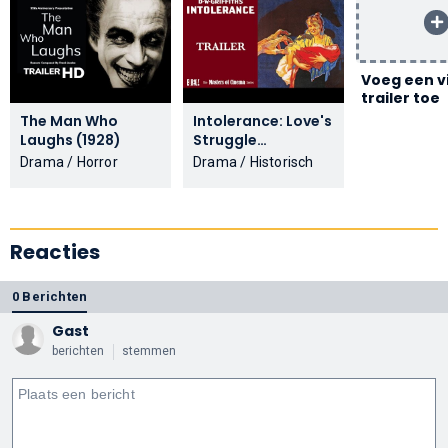
Voeg een v
trailer toe
The Man Who
Intolerance: Love's
Laughs (1928)
Struggle
Throughout the
Drama / Horror
Drama / Historisch
Ages (1916)
Reacties
0 Berichten
Gast
berichten
stemmen