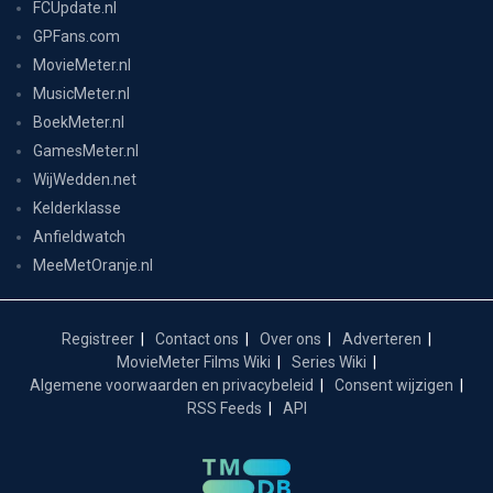
FCUpdate.nl
GPFans.com
MovieMeter.nl
MusicMeter.nl
BoekMeter.nl
GamesMeter.nl
WijWedden.net
Kelderklasse
Anfieldwatch
MeeMetOranje.nl
Registreer
Contact ons
Over ons
Adverteren
MovieMeter Films Wiki
Series Wiki
Algemene voorwaarden en privacybeleid
Consent wijzigen
RSS Feeds
API