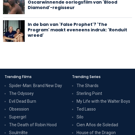
Oscarwinnende oorlogsfilm van 'Blood
Diamond'-regisseur
In de ban van 'False Prophet'? 'The
Program' maakt eveneens indruk: 'Ronduit
wreed'
Trending Films
Trending Series
Spider-Man: Brand New Day
The Shards
The Odyssey
Sterling Point
Evil Dead Burn
My Life with the Walter Boys
Obsession
Ted Lasso
Supergirl
Silo
The Death of Robin Hood
Cien Años de Soledad
Soulm8te
House of the Dragon