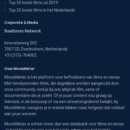
Top 50 beste films uit 2019
Top 25 beste films in het Nederlands
Corporate & Media
Realtimes Network
Innovatieweg 20C
7007 CD, Doetinchem, Netherlands
+31(315)-764002
Over MovieMeter
MovieMeter is hét platform voor liefhebbers van films en series.
Met tienduizenden titels, die dagelijkse worden aangevuld door
onze community, vind je bij ons altijd de film, serie of
documentaire die je zoekt. Of je jouw content nou graag op
televisie, in de bioscoop of via een streamingsdienst bekijkt, bij
MovieMeter navigeer je in enkele klikken naar hetgeen dat voldoet
aan jouw wensen.
MovieMeter is echter meer dan een databank voor films en series.
Je bent bij ons tevens aan het juiste adres voor het laatste