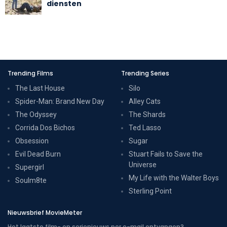
diensten
Trending Films
Trending Series
The Last House
Silo
Spider-Man: Brand New Day
Alley Cats
The Odyssey
The Shards
Corrida Dos Bichos
Ted Lasso
Obsession
Sugar
Evil Dead Burn
Stuart Fails to Save the
Universe
Supergirl
My Life with the Walter Boys
Soulm8te
Sterling Point
Nieuwsbrief MovieMeter
Het laatste film- en serienieuws per e-mail ontvangen?