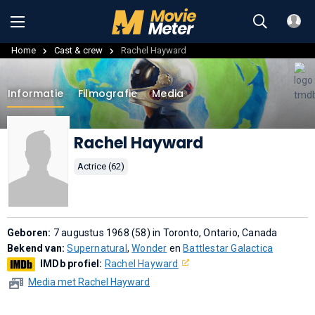
Home
Cast & crew
Rachel Hayward
Informatie
Filmografie
Media
Rachel Hayward
Actrice (62)
Geboren:
7 augustus 1968 (58) in Toronto, Ontario, Canada
Bekend van:
Supernatural
,
Wonder
en
Battlestar Galactica
IMDb profiel:
Rachel Hayward
Media met Rachel Hayward