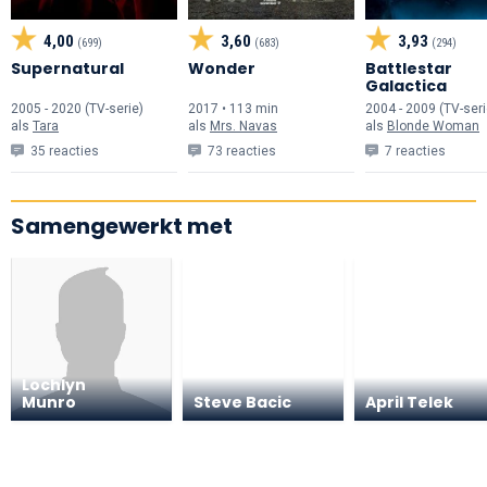
4,00
3,60
3,93
(699)
(683)
(294)
Supernatural
Wonder
Battlestar
Galactica
2005 - 2020 (TV-serie)
2017 • 113 min
2004 - 2009 (TV-seri
als
Tara
als
Mrs. Navas
als
Blonde Woman
35 reacties
73 reacties
7 reacties
Samengewerkt met
Lochlyn
Munro
Steve Bacic
April Telek