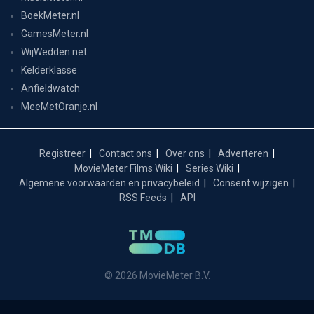
BoekMeter.nl
GamesMeter.nl
WijWedden.net
Kelderklasse
Anfieldwatch
MeeMetOranje.nl
Registreer
Contact ons
Over ons
Adverteren
MovieMeter Films Wiki
Series Wiki
Algemene voorwaarden en privacybeleid
Consent wijzigen
RSS Feeds
API
© 2026 MovieMeter B.V.