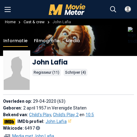
Home
Cast & crew
John Lafia
Informatie
Filmografie
Media
John Lafia
Regisseur (11)
Schrijver (4)
Overleden op:
29-04-2020 (63)
Geboren:
2 april 1957 in Verenigde Staten
Bekend van:
Child's Play
,
Child's Play 2
en
10.5
IMDb profiel:
John Lafia
Wikicode:
6497
Media met John Lafia