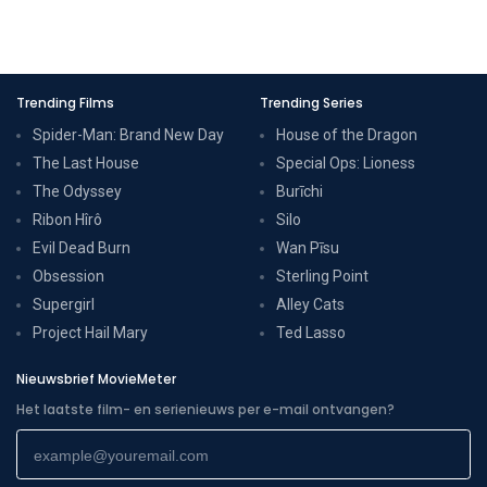
Trending Films
Trending Series
Spider-Man: Brand New Day
House of the Dragon
The Last House
Special Ops: Lioness
The Odyssey
Burīchi
Ribon Hîrô
Silo
Evil Dead Burn
Wan Pīsu
Obsession
Sterling Point
Supergirl
Alley Cats
Project Hail Mary
Ted Lasso
Nieuwsbrief MovieMeter
Het laatste film- en serienieuws per e-mail ontvangen?