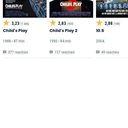
3,23
2,83
2,88
(1.606)
(959)
(188)
Child's Play
Child's Play 2
10.5
1988 • 87 min
1990 • 84 min
2004
377 reacties
157 reacties
49 reacties