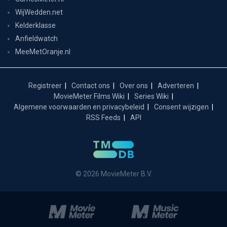
WijWedden.net
Kelderklasse
Anfieldwatch
MeeMetOranje.nl
Registreer
Contact ons
Over ons
Adverteren
MovieMeter Films Wiki
Series Wiki
Algemene voorwaarden en privacybeleid
Consent wijzigen
RSS Feeds
API
© 2026 MovieMeter B.V.