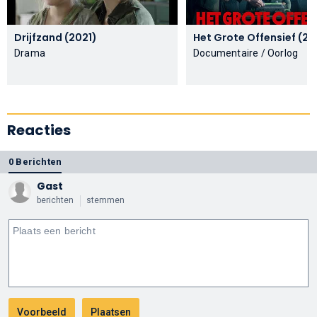
Drijfzand (2021)
Het Grote Offe
Drama
Documentaire / Oorlog
Reacties
0 Berichten
Gast
berichten
stemmen