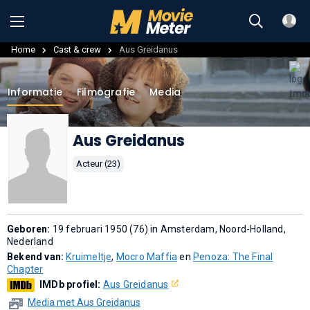
Home
Cast & crew
Aus Greidanus
Informatie
Filmografie
Media
Aus Greidanus
Acteur (23)
Geboren:
19 februari 1950 (76) in Amsterdam, Noord-Holland,
Nederland
Bekend van:
Kruimeltje
,
Mocro Maffia
en
Penoza: The Final
Chapter
IMDb profiel:
Aus Greidanus
Media met Aus Greidanus