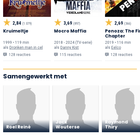
2,84
3,69
2,69
(1.079)
(897)
(366)
Kruimeltje
Mocro Maffia
Penoza: The Fi
Chapter
1999 • 119 min
2018 - 2024 (TV-serie)
2019 • 116 min
als
Dronken man in cel
als
Danny Kist
als
Eelco
128 reacties
115 reacties
128 reacties
Samengewerkt met
Jack
Raymond
Roel Reiné
Wouterse
Thiry