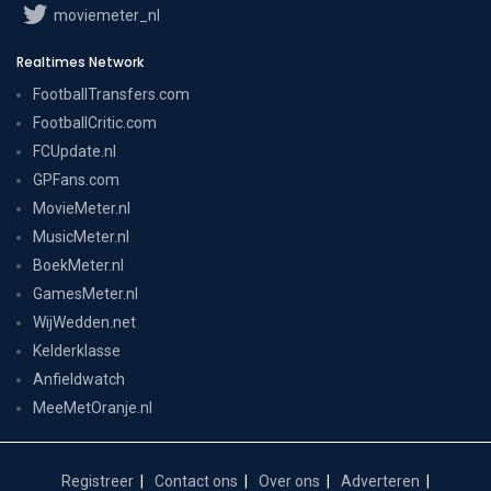
moviemeter_nl
Realtimes Network
FootballTransfers.com
FootballCritic.com
FCUpdate.nl
GPFans.com
MovieMeter.nl
MusicMeter.nl
BoekMeter.nl
GamesMeter.nl
WijWedden.net
Kelderklasse
Anfieldwatch
MeeMetOranje.nl
Registreer
Contact ons
Over ons
Adverteren