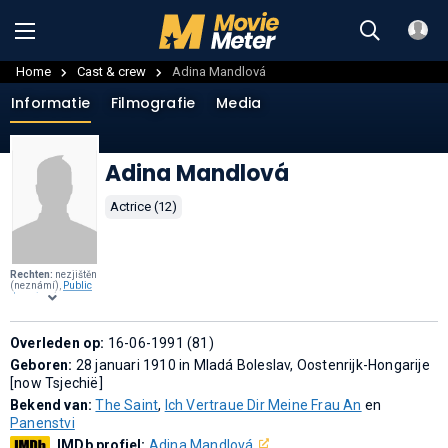
Home
Cast & crew
Adina Mandlová
Informatie
Filmografie
Media
Adina Mandlová
Actrice (12)
Rechten:
nezjištěn
(neznámí),
Public
domain
, via
Wikimedia
Commons
.
Overleden op:
16-06-1991 (81)
Geboren:
28 januari 1910 in Mladá Boleslav, Oostenrijk-Hongarije
[now Tsjechië]
Bekend van:
The Saint
,
Ich Vertraue Dir Meine Frau An
en
Panenstvi
IMDb profiel:
Adina Mandlová