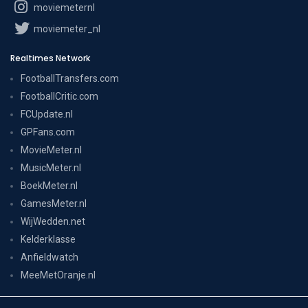
moviemeternl
moviemeter_nl
Realtimes Network
FootballTransfers.com
FootballCritic.com
FCUpdate.nl
GPFans.com
MovieMeter.nl
MusicMeter.nl
BoekMeter.nl
GamesMeter.nl
WijWedden.net
Kelderklasse
Anfieldwatch
MeeMetOranje.nl