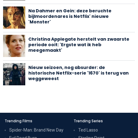
Na Dahmer en Gein: deze beruchte
bijlmoordenares is Netflix' nieuwe
'Monster'
Christina Applegate herstelt van zwaarste
periode ooit: 'Ergste wat ik heb
meegemaakt'
Nieuw seizoen, nog absurder: de
historische Netflix-serie '1670' is terug van
weggeweest
Trending Films
Trending Series
Spider-Man: Brand New Day
Ted Lasso
Evil Dead Burn
Sterling Point