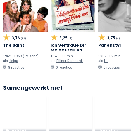
3,76
3,25
3,75
(69)
(4)
(4)
The Saint
Ich Vertraue Dir
Panenstvi
Meine Frau An
1962 - 1969 (TV-serie)
1943 • 88 min
1937 • 82 min
als
Helga
als
Ellinor Deinhardt
als
Lili
8 reacties
0 reacties
0 reacties
Samengewerkt met
František
Jaroslav