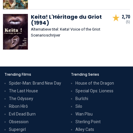
Keita! L'Héritage du Griot
2,70
(1994)
(5)
Alternatieve titel: Keita! Voice of the Griot
Scenarioschrijver
Trending Films
Trending Series
Spider-Man: Brand New Day
House of the Dragon
The Last House
Special Ops: Lioness
The Odyssey
Burīchi
Ribon Hîrô
Silo
Evil Dead Burn
Wan Pīsu
Obsession
Sterling Point
Supergirl
Alley Cats