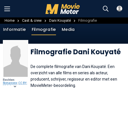
Home
Cast & crew
Dani Kouyaté
Filmografie
Informatie
Filmografie
Media
Filmografie Dani Kouyaté
De complete filmografie van Dani Kouyaté. Een
overzicht van alle films en series als acteur,
producent, schrijver, regisseur en editor met een
Rechten:
Romanceor
,
CC BY-
MovieMeter-beoordeling.
SA 3.0
, via
Wikimedia
Commons
.