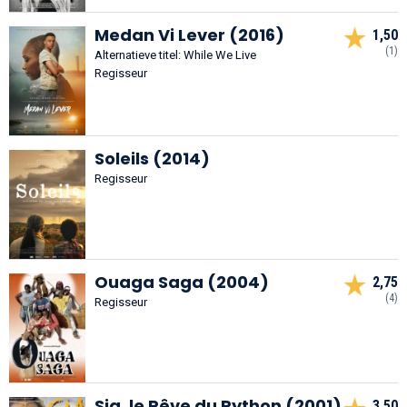
Medan Vi Lever (2016)
1,50
(1)
Alternatieve titel: While We Live
Regisseur
Soleils (2014)
Regisseur
Ouaga Saga (2004)
2,75
(4)
Regisseur
Sia, le Rêve du Python (2001)
3,50