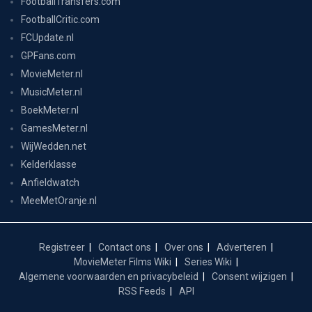
FootballTransfers.com
FootballCritic.com
FCUpdate.nl
GPFans.com
MovieMeter.nl
MusicMeter.nl
BoekMeter.nl
GamesMeter.nl
WijWedden.net
Kelderklasse
Anfieldwatch
MeeMetOranje.nl
Registreer
Contact ons
Over ons
Adverteren
MovieMeter Films Wiki
Series Wiki
Algemene voorwaarden en privacybeleid
Consent wijzigen
RSS Feeds
API