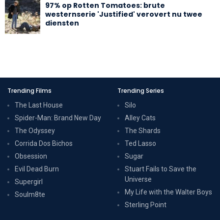
97% op Rotten Tomatoes: brute
westernserie 'Justified' verovert nu twee
diensten
Trending Films
Trending Series
The Last House
Silo
Spider-Man: Brand New Day
Alley Cats
The Odyssey
The Shards
Corrida Dos Bichos
Ted Lasso
Obsession
Sugar
Evil Dead Burn
Stuart Fails to Save the
Universe
Supergirl
My Life with the Walter Boys
Soulm8te
Sterling Point