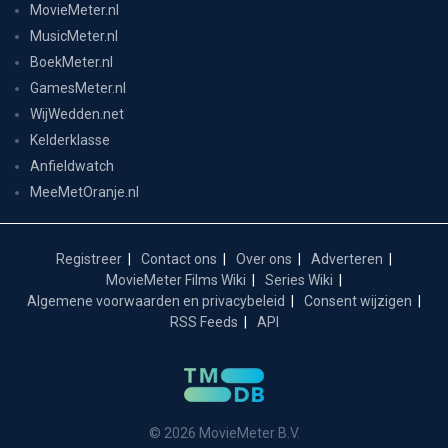
MovieMeter.nl
MusicMeter.nl
BoekMeter.nl
GamesMeter.nl
WijWedden.net
Kelderklasse
Anfieldwatch
MeeMetOranje.nl
Registreer
Contact ons
Over ons
Adverteren
MovieMeter Films Wiki
Series Wiki
Algemene voorwaarden en privacybeleid
Consent wijzigen
RSS Feeds
API
© 2026 MovieMeter B.V.