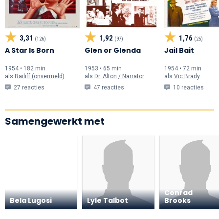
3,31
1,92
1,76
(126)
(97)
(25)
A Star Is Born
Glen or Glenda
Jail Bait
1954 • 182 min
1953 • 65 min
1954 • 72 min
als
Bailiff (onvermeld)
als
Dr. Alton / Narrator
als
Vic Brady
27 reacties
47 reacties
10 reacties
Samengewerkt met
Conrad
Bela Lugosi
Lyle Talbot
Brooks