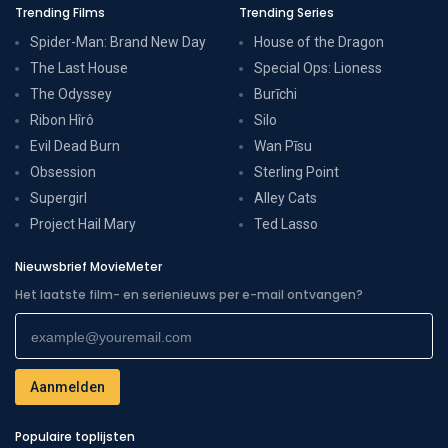
Trending Films
Trending Series
Spider-Man: Brand New Day
House of the Dragon
The Last House
Special Ops: Lioness
The Odyssey
Burīchi
Ribon Hîrô
Silo
Evil Dead Burn
Wan Pīsu
Obsession
Sterling Point
Supergirl
Alley Cats
Project Hail Mary
Ted Lasso
Nieuwsbrief MovieMeter
Het laatste film- en serienieuws per e-mail ontvangen?
Populaire toplijsten