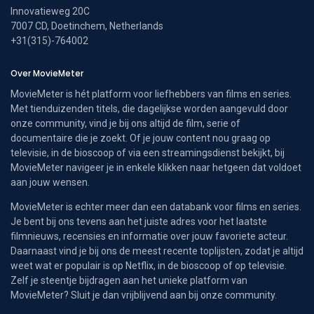
Innovatieweg 20C
7007 CD, Doetinchem, Netherlands
+31(315)-764002
Over MovieMeter
MovieMeter is hét platform voor liefhebbers van films en series.
Met tienduizenden titels, die dagelijkse worden aangevuld door
onze community, vind je bij ons altijd de film, serie of
documentaire die je zoekt. Of je jouw content nou graag op
televisie, in de bioscoop of via een streamingsdienst bekijkt, bij
MovieMeter navigeer je in enkele klikken naar hetgeen dat voldoet
aan jouw wensen.
MovieMeter is echter meer dan een databank voor films en series.
Je bent bij ons tevens aan het juiste adres voor het laatste
filmnieuws, recensies en informatie over jouw favoriete acteur.
Daarnaast vind je bij ons de meest recente toplijsten, zodat je altijd
weet wat er populair is op Netflix, in de bioscoop of op televisie.
Zelf je steentje bijdragen aan het unieke platform van
MovieMeter? Sluit je dan vrijblijvend aan bij onze community.