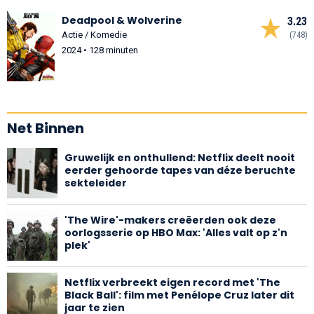
Deadpool & Wolverine
3.23
Actie / Komedie
(748)
2024 • 128 minuten
Net Binnen
Gruwelijk en onthullend: Netflix deelt nooit
eerder gehoorde tapes van déze beruchte
sekteleider
'The Wire'-makers creëerden ook deze
oorlogsserie op HBO Max: 'Alles valt op z'n
plek'
Netflix verbreekt eigen record met 'The
Black Ball': film met Penélope Cruz later dit
jaar te zien