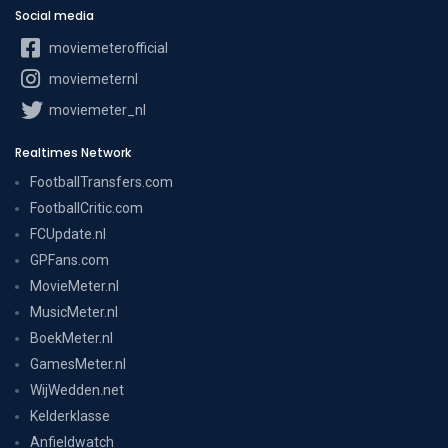
Social media
moviemeterofficial
moviemeternl
moviemeter_nl
Realtimes Network
FootballTransfers.com
FootballCritic.com
FCUpdate.nl
GPFans.com
MovieMeter.nl
MusicMeter.nl
BoekMeter.nl
GamesMeter.nl
WijWedden.net
Kelderklasse
Anfieldwatch