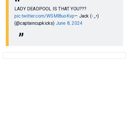
LADY DEADPOOL IS THAT YOU???
pic.twitter.com/WSMl8uoKvp
— Jack (-_•)
(@captaincupkicks)
June 8, 2024