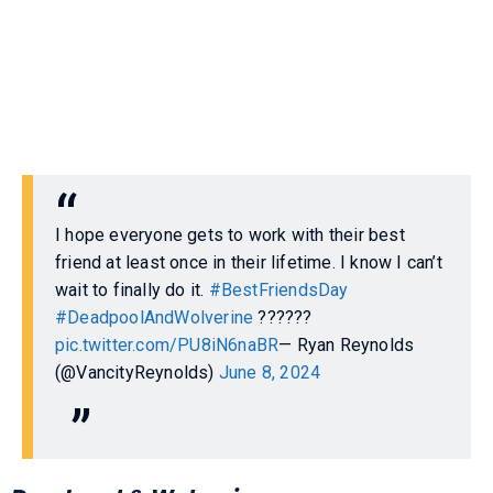
I hope everyone gets to work with their best
friend at least once in their lifetime. I know I can’t
wait to finally do it.
#BestFriendsDay
#DeadpoolAndWolverine
??????
pic.twitter.com/PU8iN6naBR
— Ryan Reynolds
(@VancityReynolds)
June 8, 2024