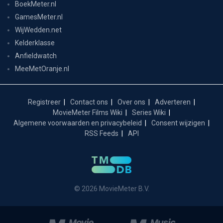
BoekMeter.nl
GamesMeter.nl
WijWedden.net
Kelderklasse
Anfieldwatch
MeeMetOranje.nl
Registreer
Contact ons
Over ons
Adverteren
MovieMeter Films Wiki
Series Wiki
Algemene voorwaarden en privacybeleid
Consent wijzigen
RSS Feeds
API
© 2026 MovieMeter B.V.