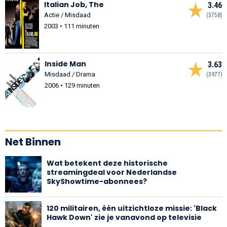
Italian Job, The
3.46
Actie / Misdaad
(3758)
2003 • 111 minuten
Inside Man
3.63
Misdaad / Drama
(3977)
2006 • 129 minuten
Net Binnen
Wat betekent deze historische
streamingdeal voor Nederlandse
SkyShowtime-abonnees?
120 militairen, één uitzichtloze missie: 'Black
Hawk Down' zie je vanavond op televisie