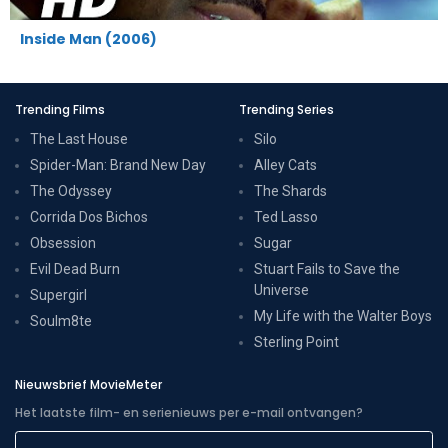
Inside Man (2006)
Trending Films
Trending Series
The Last House
Silo
Spider-Man: Brand New Day
Alley Cats
The Odyssey
The Shards
Corrida Dos Bichos
Ted Lasso
Obsession
Sugar
Evil Dead Burn
Stuart Fails to Save the
Universe
Supergirl
My Life with the Walter Boys
Soulm8te
Sterling Point
Nieuwsbrief MovieMeter
Het laatste film- en serienieuws per e-mail ontvangen?