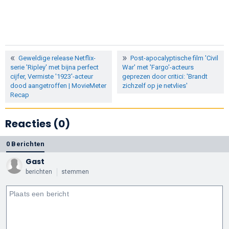
Geweldige release Netflix-
Post-apocalyptische film 'Civil
serie 'Ripley' met bijna perfect
War' met 'Fargo'-acteurs
cijfer, Vermiste '1923'-acteur
geprezen door critici: 'Brandt
dood aangetroffen | MovieMeter
zichzelf op je netvlies'
Recap
Reacties (0)
0 Berichten
Gast
berichten
stemmen