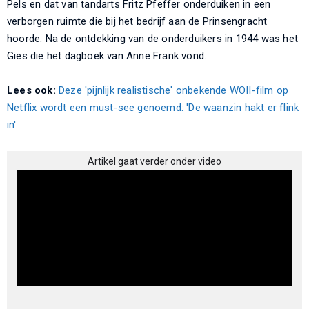
Pels en dat van tandarts Fritz Pfeffer onderduiken in een
verborgen ruimte die bij het bedrijf aan de Prinsengracht
hoorde. Na de ontdekking van de onderduikers in 1944 was het
Gies die het dagboek van Anne Frank vond.
Lees ook:
Deze 'pijnlijk realistische' onbekende WOII-film op
Netflix wordt een must-see genoemd: 'De waanzin hakt er flink
in'
Artikel gaat verder onder video