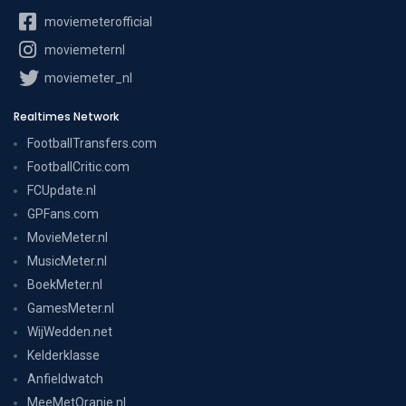
moviemeterofficial
moviemeternl
moviemeter_nl
Realtimes Network
FootballTransfers.com
FootballCritic.com
FCUpdate.nl
GPFans.com
MovieMeter.nl
MusicMeter.nl
BoekMeter.nl
GamesMeter.nl
WijWedden.net
Kelderklasse
Anfieldwatch
MeeMetOranje.nl