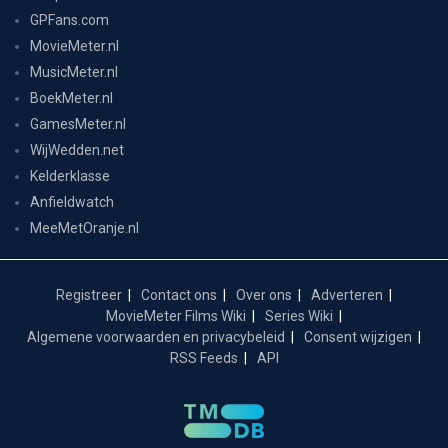
GPFans.com
MovieMeter.nl
MusicMeter.nl
BoekMeter.nl
GamesMeter.nl
WijWedden.net
Kelderklasse
Anfieldwatch
MeeMetOranje.nl
Registreer
Contact ons
Over ons
Adverteren
MovieMeter Films Wiki
Series Wiki
Algemene voorwaarden en privacybeleid
Consent wijzigen
RSS Feeds
API