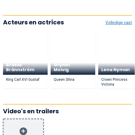
Acteurs en actrices
Volledige cast
Brasse
Grynet
Brännström
Molvig
Lena Nyman
King Carl XVI Gustaf
Queen Silvia
Crown Princess
Victoria
Video's en trailers