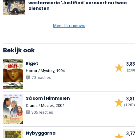
westernserie 'Justified' verovert nu twee
diensten
Meer filmnieuws
Bekijk ook
Riget
3,83
(239)
Horror / Mystery, 1994
70 reacties
Så som i Himmelen
3,81
(1.203)
Drama / Muziek, 2004
306 reacties
Nybyggarna
3,77