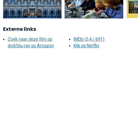
Externe links
Zoek naar deze film op
IMDb (5,4 / 691)
dvd/blu-ray op Amazon
Kijk op Netflix