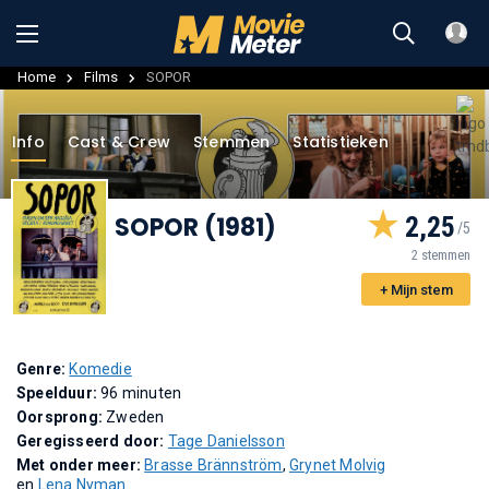
Home
Films
SOPOR
Info
Cast & Crew
Stemmen
Statistieken
SOPOR (1981)
2,25
2 stemmen
+ Mijn stem
Genre:
Komedie
Speelduur:
96 minuten
Oorsprong:
Zweden
Geregisseerd door:
Tage Danielsson
Met onder meer:
Brasse Brännström
,
Grynet Molvig
en
Lena Nyman