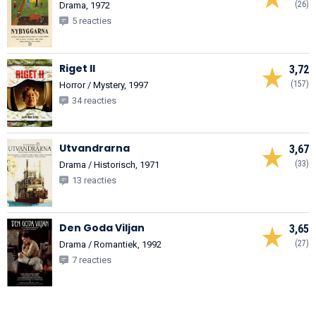
(26)
Drama, 1972
5 reacties
Riget II
3,72
(157)
Horror / Mystery, 1997
34 reacties
Utvandrarna
3,67
(33)
Drama / Historisch, 1971
13 reacties
Den Goda Viljan
3,65
(27)
Drama / Romantiek, 1992
7 reacties