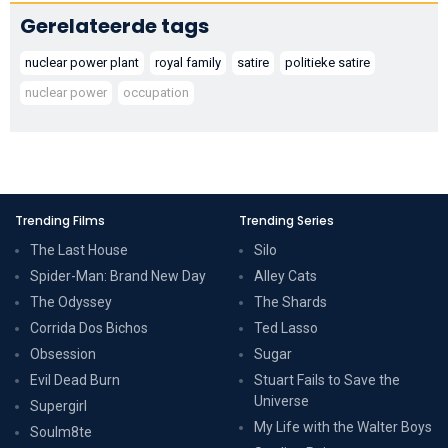
Gerelateerde tags
nuclear power plant
royal family
satire
politieke satire
nuclear power
occupation
Trending Films
Trending Series
The Last House
Silo
Spider-Man: Brand New Day
Alley Cats
The Odyssey
The Shards
Corrida Dos Bichos
Ted Lasso
Obsession
Sugar
Evil Dead Burn
Stuart Fails to Save the
Universe
Supergirl
My Life with the Walter Boys
Soulm8te