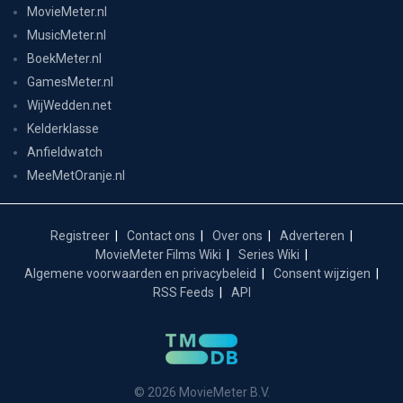
MovieMeter.nl
MusicMeter.nl
BoekMeter.nl
GamesMeter.nl
WijWedden.net
Kelderklasse
Anfieldwatch
MeeMetOranje.nl
Registreer
Contact ons
Over ons
Adverteren
MovieMeter Films Wiki
Series Wiki
Algemene voorwaarden en privacybeleid
Consent wijzigen
RSS Feeds
API
© 2026 MovieMeter B.V.