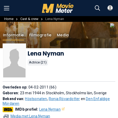
Home
Cast & crew
Lena Nyman
Informatie
Filmografie
Media
Lena Nyman
Actrice (21)
Overleden op:
04-02-2011 (66)
Geboren:
23 mei 1944 in Stockholm, Stockholms län, Sverige
Bekend van:
Höstsonaten
,
Ronja Rövardotter
en
Den Enfaldige
Mördaren
IMDb profiel:
Lena Nyman
Media met Lena Nyman