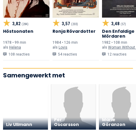
3,82
3,57
3,48
(284)
(203)
(57)
Höstsonaten
Ronja Rövardotter
Den Enfaldige
Mördaren
1978 • 99 min
1984 • 126 min
1982 • 108 min
als
Helena
als
Lovis
als
Woman Without
108 reacties
54 reacties
12 reacties
Samengewerkt met
Per
Marie
Liv Ullmann
Oscarsson
Göranzon