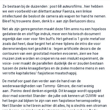
Ze bestaan bij de duizenden : post 68
auteurs
films...hier hebben
we een voorbeeld van dilettant
auteur
Faenza, een linkse
intellectueel die besloot de camera als wapen ter hand te nemen.
Bleef hij trouwens doen, denk b.v. aan zijn Berlusconi docu.
Net als zijn genregenoten maakt deze film anno nu een hopeloos
gedateerde en stoffige indruk, meer een historisch document
eigenlijk dan voer voor film buffs. Het geheel is 1 grote metafoor
zoals dat heet, daar begint het al mee tijdens de intro die voor
dierenvriendjes niet geschikt is : tegen artificiële decors die de
contouren van een grootstad moeten evoceren, zien we hoe
muizen ziek worden en creperen na een mislukt experiment, de
voice- over maakt de parallellen duidelijk die er zouden bestaan
tussen de zieke knaagdiertjes en de zieke moderne mens in een
verrotte kapitalisties/ fasjistiese maatschappij.
De metafoor gaat dan verder aan de hand van de
wederwaardigheden van Tommy- Gilmore, die niet weinig
aan...Pierino deed denken eigenlijk. Dit knaapje wordt opgepikt
door mad scientist Stander- die jullie ook kennen uit CUVIW- wat
het begin zal blijken te zijn van een fasjistiese hersenspoeling.
Niet Stander is het brein achter dit alles, hij is slechts een stroman