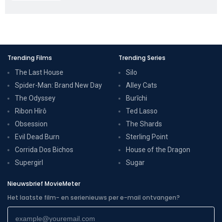
Trending Films
Trending Series
The Last House
Silo
Spider-Man: Brand New Day
Alley Cats
The Odyssey
Burīchi
Ribon Hîrô
Ted Lasso
Obsession
The Shards
Evil Dead Burn
Sterling Point
Corrida Dos Bichos
House of the Dragon
Supergirl
Sugar
Nieuwsbrief MovieMeter
Het laatste film- en serienieuws per e-mail ontvangen?