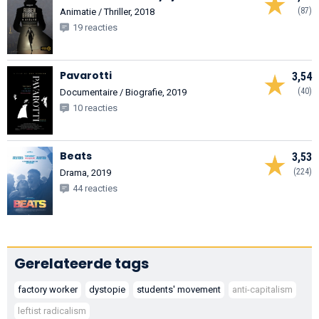
(87)
Animatie / Thriller, 2018
19 reacties
Pavarotti
3,54
(40)
Documentaire / Biografie, 2019
10 reacties
Beats
3,53
(224)
Drama, 2019
44 reacties
Gerelateerde tags
factory worker
dystopie
students' movement
anti-capitalism
leftist radicalism