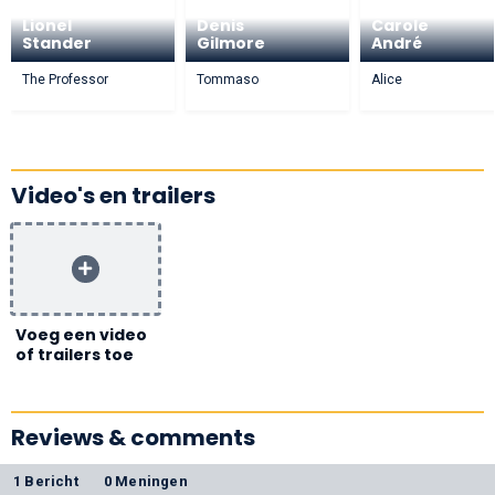
Lionel
Denis
Carole
Stander
Gilmore
André
The Professor
Tommaso
Alice
Video's en trailers
Voeg een video
of trailers toe
Reviews & comments
1 Bericht
0 Meningen