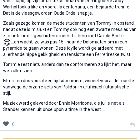
van il capo, op zijn beurt de stroman van een lugubere Andy
Warhol look a like en vooral la centenaria, een bejaarde trannie.
Dat is de vleesgeworden Oude Orde, snap je.
Zoals gezegd komen de mede studenten van Tommy in opstand,
nadat deze is mislukt en Tommy ook nog een zwarte messias van
zijn fiets heeft geschoten smeert hij hem met Carole André
😋
...oh wacht, ze was pas 15...naar de Dolomieten om in een
pyramide te gaan wonen. Deze idylle wordt gelardeerd met
allerhande hippe gekkigheid en tenslotte een Ferrerireske twist.
Tommie rest niets anders dan te conformeren zo lijkt het, maar
we zullen zien...
Film is nu dus vooral een tijdsdocument, visueel vooral de moeite
vanwege de bizarre sets van Polidori in artificieel futuristische
stijl.
Muziek werd geleverd door Ennio Morricone, die jullie net als
Stander kennen uit once upon a time in the west....
0