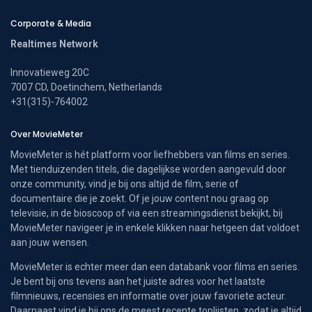
Corporate & Media
Realtimes Network
Innovatieweg 20C
7007 CD, Doetinchem, Netherlands
+31(315)-764002
Over MovieMeter
MovieMeter is hét platform voor liefhebbers van films en series.
Met tienduizenden titels, die dagelijkse worden aangevuld door
onze community, vind je bij ons altijd de film, serie of
documentaire die je zoekt. Of je jouw content nou graag op
televisie, in de bioscoop of via een streamingsdienst bekijkt, bij
MovieMeter navigeer je in enkele klikken naar hetgeen dat voldoet
aan jouw wensen.
MovieMeter is echter meer dan een databank voor films en series.
Je bent bij ons tevens aan het juiste adres voor het laatste
filmnieuws, recensies en informatie over jouw favoriete acteur.
Daarnaast vind je bij ons de meest recente toplijsten, zodat je altijd