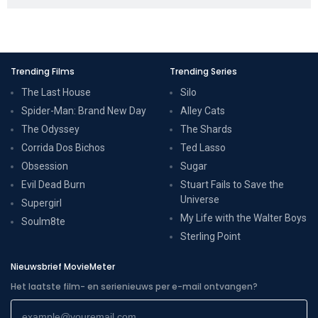
Trending Films
Trending Series
The Last House
Silo
Spider-Man: Brand New Day
Alley Cats
The Odyssey
The Shards
Corrida Dos Bichos
Ted Lasso
Obsession
Sugar
Evil Dead Burn
Stuart Fails to Save the
Universe
Supergirl
My Life with the Walter Boys
Soulm8te
Sterling Point
Nieuwsbrief MovieMeter
Het laatste film- en serienieuws per e-mail ontvangen?