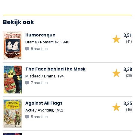
Bekijk ook
Humoresque
3,51
(41)
Drama / Romantiek, 1946
8 reacties
The Face behind the Mask
3,38
(20)
Misdaad / Drama, 1941
7 reacties
Against All Flags
3,35
(46)
Actie / Avontuur, 1952
5 reacties