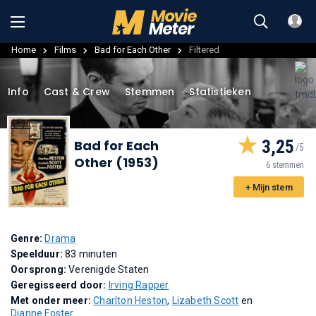
Home
Films
Bad for Each Other
Filtered
Info
Cast & Crew
Stemmen
Statistieken
3,25
Bad for Each
Other (1953)
6 stemmen
+ Mijn stem
Genre:
Drama
Speelduur:
83 minuten
Oorsprong:
Verenigde Staten
Geregisseerd door:
Irving Rapper
Met onder meer:
Charlton Heston
,
Lizabeth Scott
en
Dianne Foster