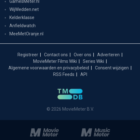
GamesMeter.nl
WijWedden.net
Kelderklasse
Anfieldwatch
MeeMetOranje.nl
Registreer
Contact ons
Over ons
Adverteren
MovieMeter Films Wiki
Series Wiki
Algemene voorwaarden en privacybeleid
Consent wijzigen
RSS Feeds
API
© 2026 MovieMeter B.V.