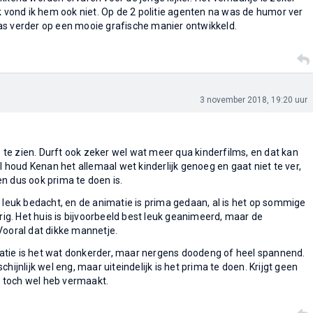
uk vond ik hem ook niet. Op de 2 politie agenten na was de humor ver
as verder op een mooie grafische manier ontwikkeld.
3 november 2018, 19:20 uur
je te zien. Durft ook zeker wel wat meer qua kinderfilms, en dat kan
Al houd Kenan het allemaal wet kinderlijk genoeg en gaat niet te ver,
n dus ook prima te doen is.
l leuk bedacht, en de animatie is prima gedaan, al is het op sommige
. Het huis is bijvoorbeeld best leuk geanimeerd, maar de
t. Vooral dat dikke mannetje.
tie is het wat donkerder, maar nergens doodeng of heel spannend.
hijnlijk wel eng, maar uiteindelijk is het prima te doen. Krijgt geen
 toch wel heb vermaakt.