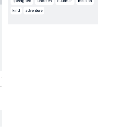
speelgoed
kinderen
buurman
mission
kind
adventure