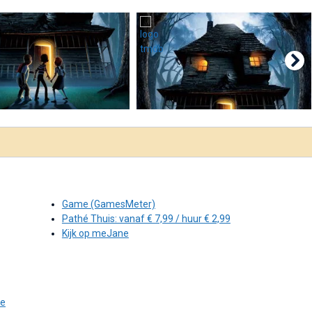
Game (GamesMeter)
Pathé Thuis: vanaf € 7,99 / huur € 2,99
Kijk op meJane
ie