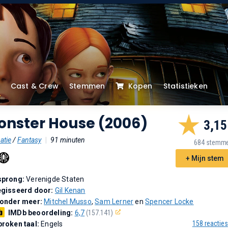
Cast & Crew
Stemmen
Kopen
Statistieken
onster House (2006)
3,15
atie
/
Fantasy
|
91 minuten
684 stemm
+ Mijn stem
sprong:
Verenigde Staten
gisseerd door:
Gil Kenan
 onder meer:
Mitchel Musso
,
Sam Lerner
en
Spencer Locke
IMDb beoordeling:
6,7
(157.141)
158 reacties
roken taal:
Engels