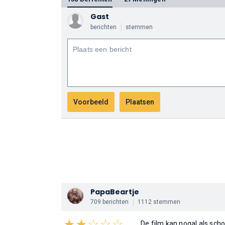
Gast
berichten
stemmen
PapaBeartje
709 berichten
1112 stemmen
De film kan nogal als scho