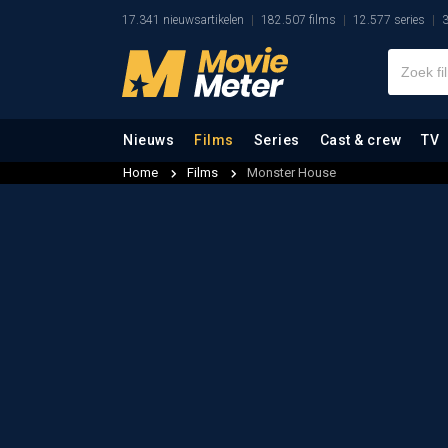
17.341 nieuwsartikelen
182.507 films
12.577 series
3
Nieuws
Films
Series
Cast & crew
TV
Home
Films
Monster House