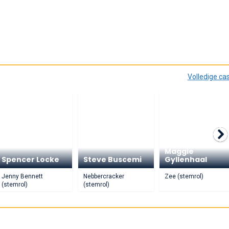
Volledige ca
Maggie
Spencer Locke
Steve Buscemi
Gyllenhaal
Jenny Bennett
Nebbercracker
Zee (stemrol)
(stemrol)
(stemrol)