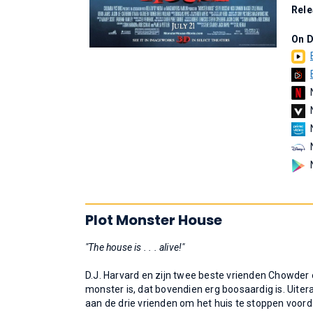
Rel
On 
Plot Monster House
"The house is . . . alive!"
D.J. Harvard en zijn twee beste vrienden Chowder 
monster is, dat bovendien erg boosaardig is. Uiter
aan de drie vrienden om het huis te stoppen voorda