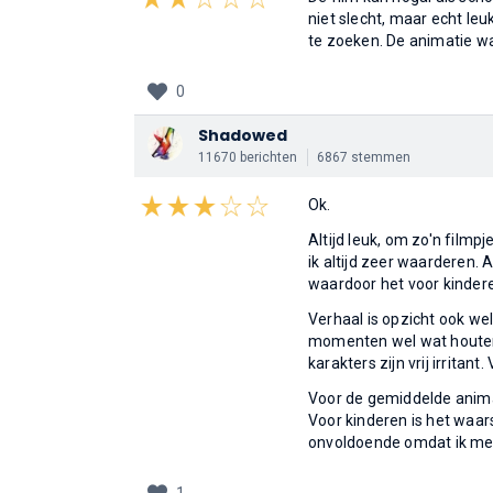
niet slecht, maar echt le
te zoeken. De animatie w
0
Shadowed
11670 berichten
6867 stemmen
Ok.
Altijd leuk, om zo'n filmp
ik altijd zeer waarderen. 
waardoor het voor kindere
Verhaal is opzicht ook we
momenten wel wat houterig
karakters zijn vrij irritan
Voor de gemiddelde anima
Voor kinderen is het waarsc
onvoldoende omdat ik me