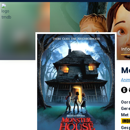
Info
M
Anim
Oor
Gere
Met
Gesp