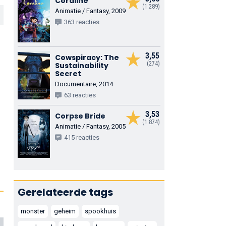
Coraline
(1.289)
Animatie / Fantasy, 2009
363 reacties
3,55
Cowspiracy: The
(274)
Sustainability
Secret
Documentaire, 2014
63 reacties
3,53
Corpse Bride
(1.874)
Animatie / Fantasy, 2005
415 reacties
Gerelateerde tags
monster
geheim
spookhuis