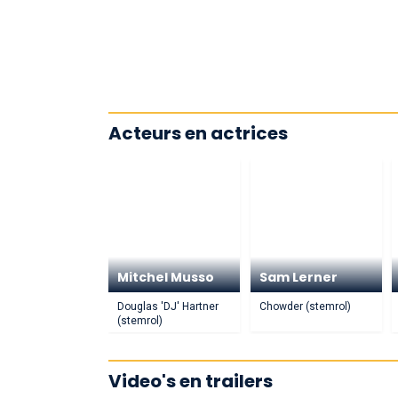
Acteurs en actrices
Mitchel Musso
Sam Lerner
Douglas 'DJ' Hartner
Chowder (stemrol)
(stemrol)
Video's en trailers