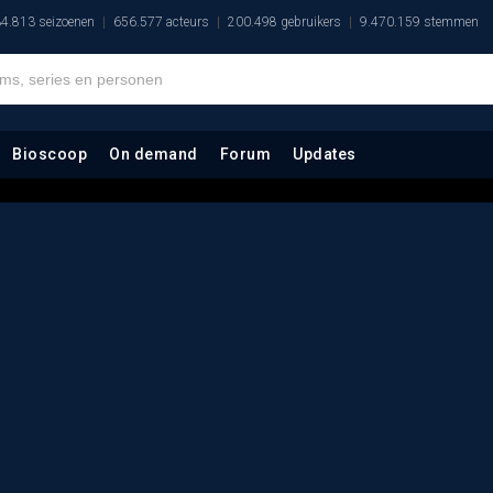
4.813 seizoenen
656.577 acteurs
200.498 gebruikers
9.470.159 stemmen
Bioscoop
On demand
Forum
Updates