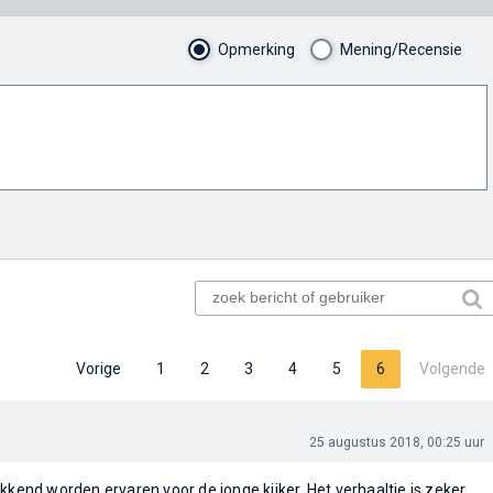
Opmerking
Mening/Recensie
Vorige
1
2
3
4
5
6
Volgende
25 augustus 2018, 00:25 uur
kkend worden ervaren voor de jonge kijker. Het verhaaltje is zeker