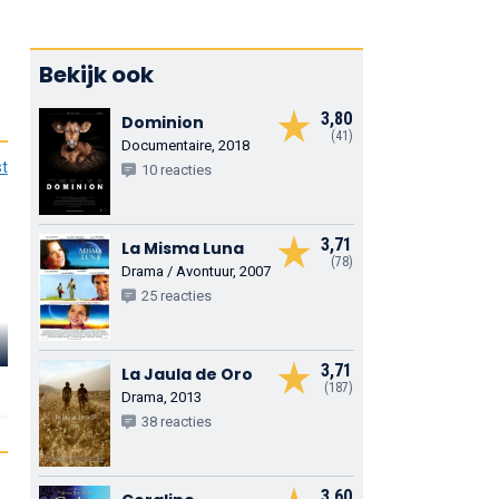
Bekijk ook
3,80
Dominion
(41)
Documentaire, 2018
st
10 reacties
3,71
La Misma Luna
(78)
Drama / Avontuur, 2007
25 reacties
Kevin James
Nick Cannon
Jon Heder
3,71
La Jaula de Oro
Officer Landers
Officer Lister (stemrol)
Reginald 'Skull'
(187)
Drama, 2013
(stemrol)
Skulinski (stemro
38 reacties
3,60