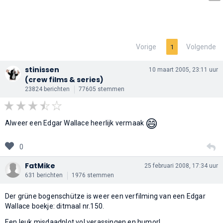
Vorige
Volgende
1
stinissen
10 maart 2005, 23:11 uur
(crew films & series)
23824 berichten
77605 stemmen
😄
Alweer een Edgar Wallace heerlijk vermaak
0
FatMike
25 februari 2008, 17:34 uur
631 berichten
1976 stemmen
Der grüne bogenschütze is weer een verfilming van een Edgar
Wallace boekje: ditmaal nr.150.
Een leuk misdaadplot vol verassingen en humor!