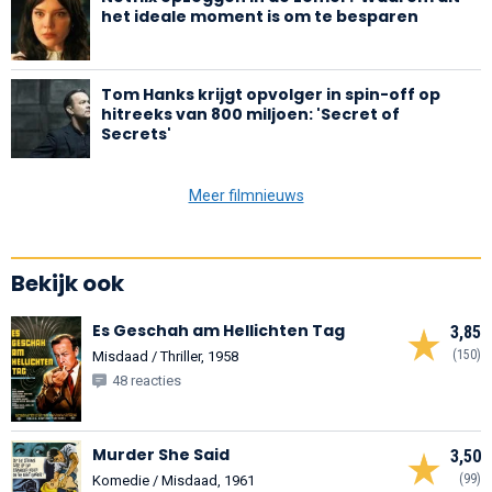
het ideale moment is om te besparen
Tom Hanks krijgt opvolger in spin-off op
hitreeks van 800 miljoen: 'Secret of
Secrets'
Meer filmnieuws
Bekijk ook
Es Geschah am Hellichten Tag
3,85
(150)
Misdaad / Thriller, 1958
48 reacties
Murder She Said
3,50
(99)
Komedie / Misdaad, 1961