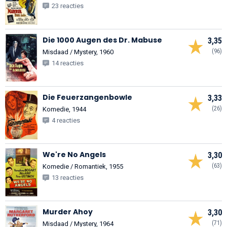
23 reacties
Die 1000 Augen des Dr. Mabuse
3,35
(96)
Misdaad / Mystery, 1960
14 reacties
Die Feuerzangenbowle
3,33
(26)
Komedie, 1944
4 reacties
We're No Angels
3,30
(63)
Komedie / Romantiek, 1955
13 reacties
Murder Ahoy
3,30
(71)
Misdaad / Mystery, 1964