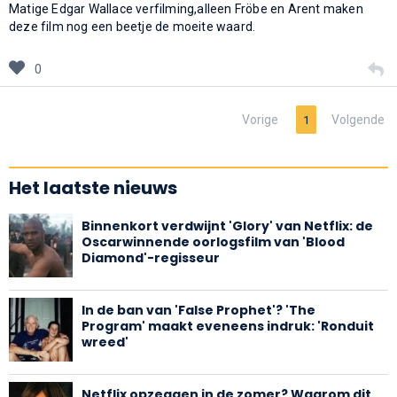
Matige Edgar Wallace verfilming,alleen Fröbe en Arent maken
deze film nog een beetje de moeite waard.
0
Vorige
Volgende
1
Het laatste nieuws
Binnenkort verdwijnt 'Glory' van Netflix: de
Oscarwinnende oorlogsfilm van 'Blood
Diamond'-regisseur
In de ban van 'False Prophet'? 'The
Program' maakt eveneens indruk: 'Ronduit
wreed'
Netflix opzeggen in de zomer? Waarom dit