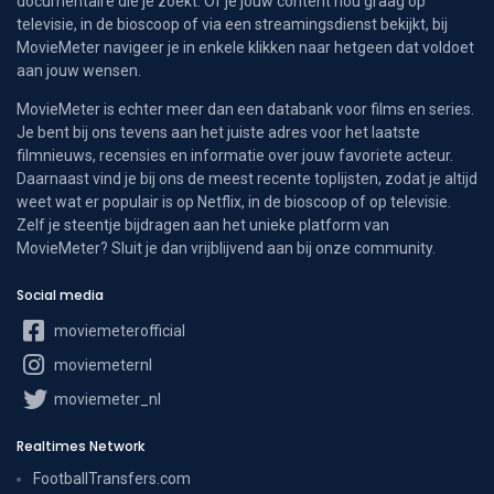
documentaire die je zoekt. Of je jouw content nou graag op
televisie, in de bioscoop of via een streamingsdienst bekijkt, bij
MovieMeter navigeer je in enkele klikken naar hetgeen dat voldoet
aan jouw wensen.
MovieMeter is echter meer dan een databank voor films en series.
Je bent bij ons tevens aan het juiste adres voor het laatste
filmnieuws, recensies en informatie over jouw favoriete acteur.
Daarnaast vind je bij ons de meest recente toplijsten, zodat je altijd
weet wat er populair is op Netflix, in de bioscoop of op televisie.
Zelf je steentje bijdragen aan het unieke platform van
MovieMeter? Sluit je dan vrijblijvend aan bij onze community.
Social media
moviemeterofficial
moviemeternl
moviemeter_nl
Realtimes Network
FootballTransfers.com