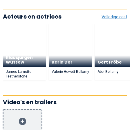
Acteurs en actrices
Volledige cast
Klausjürgen
Wussow
Karin Dor
Gert Fröbe
James Lamotte
Valerie Howett Bellamy
Abel Bellamy
Featherstone
Video's en trailers