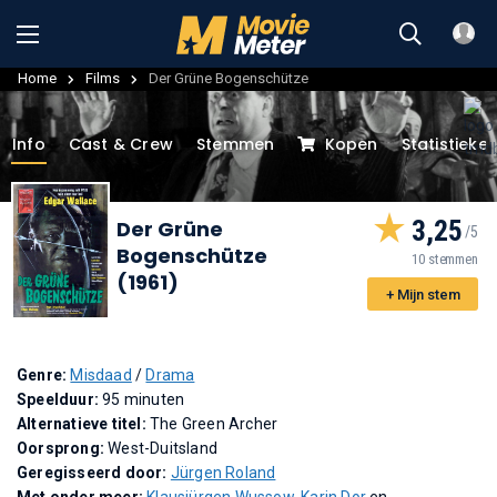
Home
Films
Der Grüne Bogenschütze
Info
Cast & Crew
Stemmen
Kopen
Statistieke
3,25
Der Grüne
Bogenschütze
10 stemmen
(1961)
+ Mijn stem
Genre:
Misdaad
/
Drama
Speelduur:
95 minuten
Alternatieve titel:
The Green Archer
Oorsprong:
West-Duitsland
Geregisseerd door:
Jürgen Roland
Met onder meer:
Klausjürgen Wussow
,
Karin Dor
en