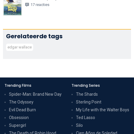
17 reacties
Gerelateerde tags
edgar wallace
Trending Films
Trending Series
Spider-Man: Brand New Day
The Shards
The Odyssey
Sterling Point
Evil Dead Burn
My Life with the Walter Boys
Obsession
Ted Lasso
Supergirl
Silo
The Death of Robin Hood
Cien Años de Soledad