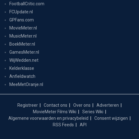
FootballCritic.com
FCUpdate.nl
GPFans.com
MovieMeter.nl
MusicMeter.nl
BoekMeter.nl
GamesMeter.nl
WijWedden.net
Kelderklasse
Anfieldwatch
MeeMetOranje.nl
Registreer
Contact ons
Over ons
Adverteren
MovieMeter Films Wiki
Series Wiki
Algemene voorwaarden en privacybeleid
Consent wijzigen
RSS Feeds
API