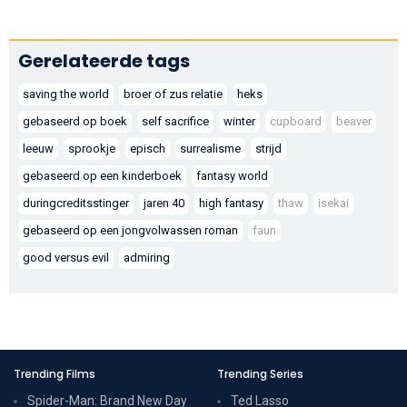
Gerelateerde tags
saving the world
broer of zus relatie
heks
gebaseerd op boek
self sacrifice
winter
cupboard
beaver
leeuw
sprookje
episch
surrealisme
strijd
gebaseerd op een kinderboek
fantasy world
duringcreditsstinger
jaren 40
high fantasy
thaw
isekai
gebaseerd op een jongvolwassen roman
faun
good versus evil
admiring
Trending Films
Trending Series
Spider-Man: Brand New Day
Ted Lasso