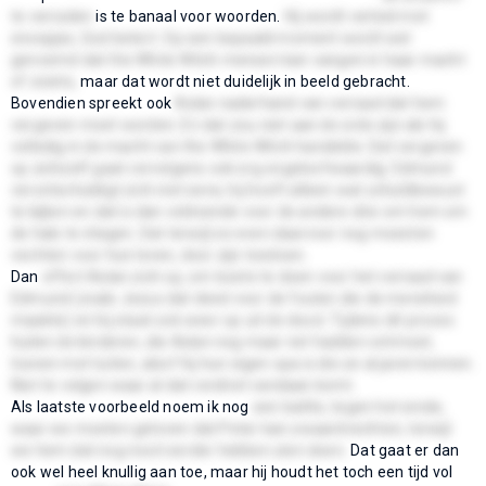
te verraden
is te banaal voor woorden.
Hij wordt verleid met
snoepjes, God betert. Op een bepaald moment wordt wel
genoemd dat the White Witch mensen kan vangen in haar macht
of zoiets,
maar dat wordt niet duidelijk in beeld gebracht.
Bovendien spreekt ook
Aslan naderhand van verraad dat hem
vergeven moet worden. En dat zou niet aan de orde zijn als hij
volledig in de macht van the White Witch handelde. Dat vergeven
op zichzelf gaat vervolgens ook erg ongeloofwaardig: Edmund
verontschuldigt zich niet eens; hij hoeft alleen wat schuldbewust
te kijken en dat is dan voldoende voor de andere drie om hem om
de hals te vliegen. Dat terwijl ze even daarvoor nog moesten
vechten voor hun leven, door zijn toedoen.
Dan
offert Aslan zich op, om boete te doen voor het verraad van
Edmund (zoals Jezus dat deed voor de fouten die de mensheid
maakte) en hij staat ook weer op uit de dood. Tijdens dit proces
huilen de kinderen, die Aslan nog maar net hadden ontmoet,
tranen met tuiten, alsof hij hun eigen opa is die ze al jaren kennen.
Niet te volgen waar al dat verdriet vandaan komt.
Als laatste voorbeeld noem ik nog
een battle, tegen het einde,
waar we moeten geloven dat Peter kan zwaardvechten, terwijl
we hem dat nog nooit eerder hebben zien doen.
Dat gaat er dan
ook wel heel knullig aan toe, maar hij houdt het toch een tijd vol