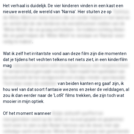
Het verhaal is duidelijk. De vier kinderen vinden in een kast een
nieuwe wereld, de wereld van ‘Narnia’. Hier stuiten ze op
Tunmus,
de White Witch en twee bevers die ze verder helpen in het land en
ze vertelt dat de vier kinderen de wereld kunnen redden van de
‘White Witch’ die ze graag wil hebben. Ze trekken richting Aslan
die ze gaat helpen de ‘White Witch’ te verslaan en ‘Narnia’ weer
veilig te maken
.
Wat ik zelf het irritantste vond aan deze film zijn die momenten
dat je tijdens het vechten telkens net niets ziet, in een kinderfilm
mag
natuurlijk niemand echt doodgaan dus je ziet nergens bloed
of iemand dood gemaakt worden. Dat maakt het spektakel van
bijvoorbeeld de het eindgevecht een stukje minder spectaculair.
Toch daar waar de soldaten
van beiden kanten erg gaaf zijn, ik
hou wel van dat soort fantasie wezens en zeker de veldslagen, al
zou ik dan eerder naar de ‘LotR’ films trekken, die zijn toch wat
mooier in mijn optiek.
Of het moment wanneer
Aslan zichzelf opoffert en
neergestoken werd op de tafel, er na wat gejank en gejammer
toch weer te zien is dat ‘Aslan’ herrees van de dood, met zijn
volledige vacht omdat de ‘White Witch’ de spreuk niet goed kende