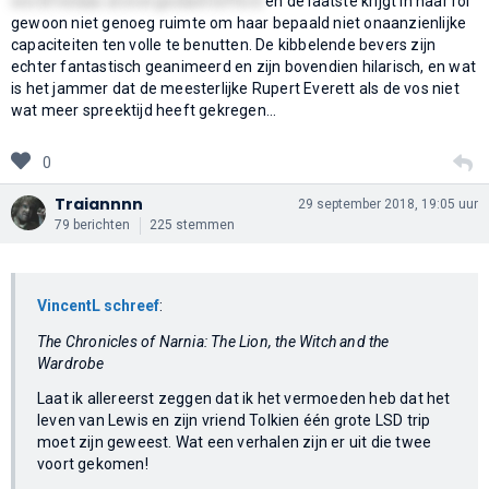
wordt helaas al snel geslachtofferd
en de laatste krijgt in haar rol
gewoon niet genoeg ruimte om haar bepaald niet onaanzienlijke
capaciteiten ten volle te benutten. De kibbelende bevers zijn
echter fantastisch geanimeerd en zijn bovendien hilarisch, en wat
is het jammer dat de meesterlijke Rupert Everett als de vos niet
wat meer spreektijd heeft gekregen...
0
Traiannnn
29 september 2018, 19:05 uur
79 berichten
225 stemmen
VincentL schreef
:
The Chronicles of Narnia: The Lion, the Witch and the
Wardrobe
Laat ik allereerst zeggen dat ik het vermoeden heb dat het
leven van Lewis en zijn vriend Tolkien één grote LSD trip
moet zijn geweest. Wat een verhalen zijn er uit die twee
voort gekomen!