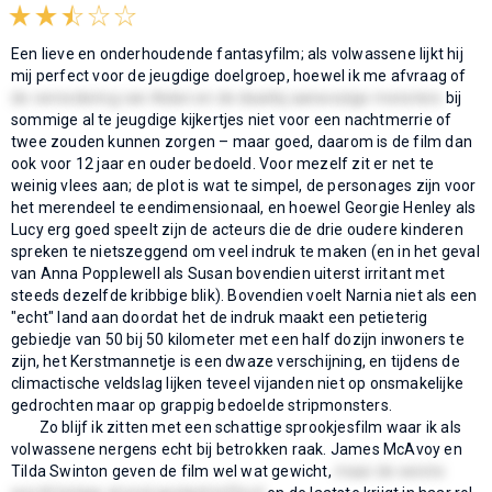
Een lieve en onderhoudende fantasyfilm; als volwassene lijkt hij
mij perfect voor de jeugdige doelgroep, hoewel ik me afvraag of
de vernedering van Aslan en de daarbij aanwezige monsters
bij
sommige al te jeugdige kijkertjes niet voor een nachtmerrie of
twee zouden kunnen zorgen – maar goed, daarom is de film dan
ook voor 12 jaar en ouder bedoeld. Voor mezelf zit er net te
weinig vlees aan; de plot is wat te simpel, de personages zijn voor
het merendeel te eendimensionaal, en hoewel Georgie Henley als
Lucy erg goed speelt zijn de acteurs die de drie oudere kinderen
spreken te nietszeggend om veel indruk te maken (en in het geval
van Anna Popplewell als Susan bovendien uiterst irritant met
steeds dezelfde kribbige blik). Bovendien voelt Narnia niet als een
"echt" land aan doordat het de indruk maakt een petieterig
gebiedje van 50 bij 50 kilometer met een half dozijn inwoners te
zijn, het Kerstmannetje is een dwaze verschijning, en tijdens de
climactische veldslag lijken teveel vijanden niet op onsmakelijke
gedrochten maar op grappig bedoelde stripmonsters.
Zo blijf ik zitten met een schattige sprookjesfilm waar ik als
volwassene nergens echt bij betrokken raak. James McAvoy en
Tilda Swinton geven de film wel wat gewicht,
maar de eerste