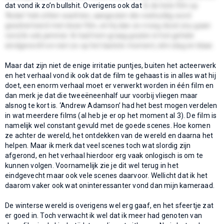
dat vond ik zo’n bullshit. Overigens ook dat
ik de hele film op
‘Aslan’ heb zitten wachten, aangezien die veelvuldig word
geadverteerd met deze film, en hij dan zo vroeg dood zou gaan
vond ik ook jammer. Ik had hem graag gezien in het gehele
eindgevecht en niet zo op het laatste moment, één slag en klaar.
Maar dat zijn niet de enige irritatie puntjes, buiten het acteerwerk
en het verhaal vond ik ook dat de film te gehaast is in alles wat hij
doet, een enorm verhaal moet er verwerkt worden in één film en
dan merk je dat die tweeëneenhalf uur voorbij vliegen maar
alsnog te kort is. ‘Andrew Adamson’ had het best mogen verdelen
in wat meerdere films (al heb je er op het moment al 3). De film is
namelijk wel constant gevuld met de goede scenes. Hoe komen
ze achter de wereld, het ontdekken van de wereld en daarna het
helpen. Maar ik merk dat veel scenes toch wat slordig zijn
afgerond, en het verhaal hierdoor erg vaak onlogisch is om te
kunnen volgen. Voornamelijk zie je dit wel terug in het
eindgevecht maar ook vele scenes daarvoor. Wellicht dat ik het
daarom vaker ook wat oninteressanter vond dan mijn kameraad.
De winterse wereld is overigens wel erg gaaf, en het sfeertje zat
er goed in. Toch verwacht ik wel dat ik meer had genoten van