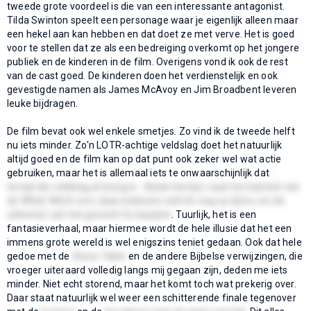
tweede grote voordeel is die van een interessante antagonist.
Tilda Swinton speelt een personage waar je eigenlijk alleen maar
een hekel aan kan hebben en dat doet ze met verve. Het is goed
voor te stellen dat ze als een bedreiging overkomt op het jongere
publiek en de kinderen in de film. Overigens vond ik ook de rest
van de cast goed. De kinderen doen het verdienstelijk en ook
gevestigde namen als James McAvoy en Jim Broadbent leveren
leuke bijdragen.
De film bevat ook wel enkele smetjes. Zo vind ik de tweede helft
nu iets minder. Zo'n LOTR-achtige veldslag doet het natuurlijk
altijd goed en de film kan op dat punt ook zeker wel wat actie
gebruiken, maar het is allemaal iets te onwaarschijnlijk dat
-
terwijl die veldslag al bezig is - Aslan herrijst, naar het kasteel van
de White Witch rent, daar iedereen redt én nog op tijd is om de
uitkomst van het gevecht te bepalen
. Tuurlijk, het is een
fantasieverhaal, maar hiermee wordt de hele illusie dat het een
immens grote wereld is wel enigszins teniet gedaan. Ook dat hele
gedoe met de
Stone Table
en de andere Bijbelse verwijzingen, die
vroeger uiteraard volledig langs mij gegaan zijn, deden me iets
minder. Niet echt storend, maar het komt toch wat prekerig over.
Daar staat natuurlijk wel weer een schitterende finale tegenover