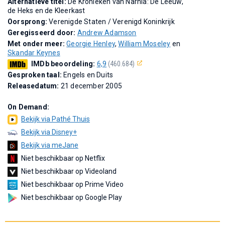
Alternatieve titel:
De Kronieken van Narnia: De Leeuw,
de Heks en de Kleerkast
Oorsprong:
Verenigde Staten / Verenigd Koninkrijk
Geregisseerd door:
Andrew Adamson
Met onder meer:
Georgie Henley
,
William Moseley
en
Skandar Keynes
IMDb beoordeling:
6,9
(460.684)
Gesproken taal:
Engels en Duits
Releasedatum:
21 december 2005
On Demand:
Bekijk via Pathé Thuis
Bekijk via Disney+
Bekijk via meJane
Niet beschikbaar op Netflix
Niet beschikbaar op Videoland
Niet beschikbaar op Prime Video
Niet beschikbaar op Google Play