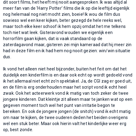
dit soort films, het heeft mij nooit aangesproken. Ik was altijd al
meer fan van de ‘Harry Potter’ films die ik op die leeftijd eigenlijk
nog helemaal nog niet mocht zien, boeie! Ik wou de film dus
sowieso wel een keer kijken, beter gezegd de hele reeks wel,
maar toch elke keer schoof ik hem opzij omdat het me telkens
toch niet wat leek. Gisteravond wouden we eigenlijk een
horrorfilm gaan kijken, dat is vaak standaard op de
zaterdagavond maar, gisteren zei mijn kameraad dat hij meer zin
had in deze film en ik had hem nog nooit gezien: win/win situatie
dus.
Ik vond het alleen niet heel bijzonder, buiten het feit om dat het
duidelijk een kinderfilm is en daar ook echt op wordt gedoeld vond
ik het allemaal niet echt zo’n spektakel. Ja, de CGI zag er goed uit,
en de film is erg onderhouden maar het script vond ik echt heel
zwak. Ook het acteerwerk vond ik matig van toch zeker de twee
jongere kinderen. Dat kleintje zit alleen maar te janken wat op een
gegeven moment toch wel het punt van irritatie begon te
bereiken. En ook de jongere jongen (de snitch) vond ik echt matig
om naar te kijken, de twee ouderen deden het beiden overigens
wel een stuk beter. Maar ook hierin valt het kinderlijke weer erg
op, best zonde.