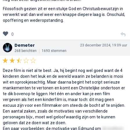
Filosofisch gezien zit er een stukje God en Christusbewustzijn in
verwerkt wat dan wel weer een knappe diepere laag is. Onschuld,
opoffering en wederopstanding.
0
Demeter
23 december 2024, 19:09 uur
268 berichten
1693 stemmen
Deze film is niet al te best. Ja, hij begint nog wel goed want de 4
kinderen doen het leuk en de wereld waarin ze belanden is mooi
wit en sprookjesachtig. Maar daarna begint het script serieuze
mankementen te vertonen en komt een Christelijke ondertoon er
te dik bovenop te liggen. Het één en ander kan je een film
vergeven als het een kinderfilm is, maar toch: dit mag geen
excuus zijn voor een filmmaker om steeds de bocht af te snijden.
Een aantal zaken, zoals de motivaties van verschillende
personages bijv., moet wel geloofwaardig zijn om te kunnen
geloven dat ze doen wat ze doen.
Een paar voorbeelden: de motivatie van Edmund om
de anderen