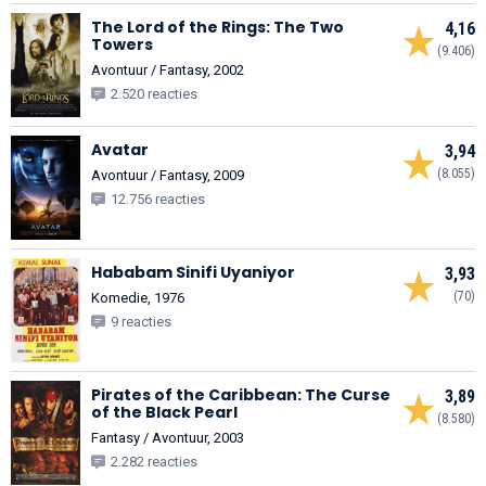
The Lord of the Rings: The Two
4,16
Towers
(9.406)
Avontuur / Fantasy, 2002
2.520 reacties
Avatar
3,94
(8.055)
Avontuur / Fantasy, 2009
12.756 reacties
Hababam Sinifi Uyaniyor
3,93
(70)
Komedie, 1976
9 reacties
Pirates of the Caribbean: The Curse
3,89
of the Black Pearl
(8.580)
Fantasy / Avontuur, 2003
2.282 reacties