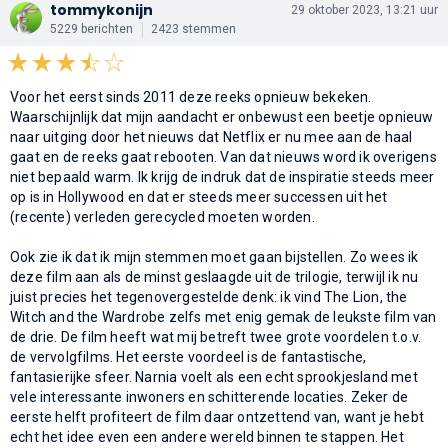
tommykonijn
29 oktober 2023, 13:21 uur
5229 berichten
2423 stemmen
Voor het eerst sinds 2011 deze reeks opnieuw bekeken.
Waarschijnlijk dat mijn aandacht er onbewust een beetje opnieuw
naar uitging door het nieuws dat Netflix er nu mee aan de haal
gaat en de reeks gaat rebooten. Van dat nieuws word ik overigens
niet bepaald warm. Ik krijg de indruk dat de inspiratie steeds meer
op is in Hollywood en dat er steeds meer successen uit het
(recente) verleden gerecycled moeten worden.
Ook zie ik dat ik mijn stemmen moet gaan bijstellen. Zo wees ik
deze film aan als de minst geslaagde uit de trilogie, terwijl ik nu
juist precies het tegenovergestelde denk: ik vind The Lion, the
Witch and the Wardrobe zelfs met enig gemak de leukste film van
de drie. De film heeft wat mij betreft twee grote voordelen t.o.v.
de vervolgfilms. Het eerste voordeel is de fantastische,
fantasierijke sfeer. Narnia voelt als een echt sprookjesland met
vele interessante inwoners en schitterende locaties. Zeker de
eerste helft profiteert de film daar ontzettend van, want je hebt
echt het idee even een andere wereld binnen te stappen. Het