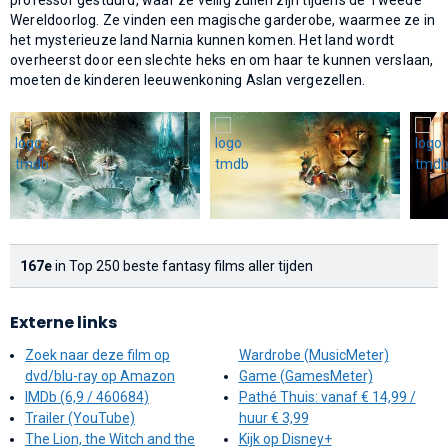
Wereldoorlog. Ze vinden een magische garderobe, waarmee ze in
het mysterieuze land Narnia kunnen komen. Het land wordt
overheerst door een slechte heks en om haar te kunnen verslaan,
moeten de kinderen leeuwenkoning Aslan vergezellen.
167e
in Top 250 beste fantasy films aller tijden
Externe links
Zoek naar deze film op
Wardrobe (MusicMeter)
dvd/blu-ray op Amazon
Game (GamesMeter)
IMDb (6,9 / 460684)
Pathé Thuis: vanaf € 14,99 /
Trailer (YouTube)
huur € 3,99
The Lion, the Witch and the
Kijk op Disney+