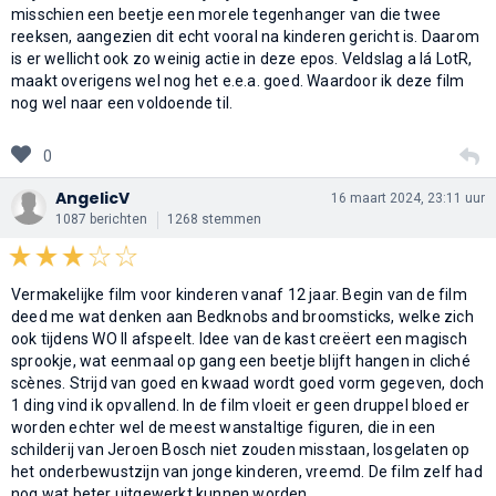
misschien een beetje een morele tegenhanger van die twee
reeksen, aangezien dit echt vooral na kinderen gericht is. Daarom
is er wellicht ook zo weinig actie in deze epos. Veldslag a lá LotR,
maakt overigens wel nog het e.e.a. goed. Waardoor ik deze film
nog wel naar een voldoende til.
0
AngelicV
16 maart 2024, 23:11 uur
1087 berichten
1268 stemmen
Vermakelijke film voor kinderen vanaf 12 jaar. Begin van de film
deed me wat denken aan Bedknobs and broomsticks, welke zich
ook tijdens WO II afspeelt. Idee van de kast creëert een magisch
sprookje, wat eenmaal op gang een beetje blijft hangen in cliché
scènes. Strijd van goed en kwaad wordt goed vorm gegeven, doch
1 ding vind ik opvallend. In de film vloeit er geen druppel bloed er
worden echter wel de meest wanstaltige figuren, die in een
schilderij van Jeroen Bosch niet zouden misstaan, losgelaten op
het onderbewustzijn van jonge kinderen, vreemd. De film zelf had
nog wat beter uitgewerkt kunnen worden.