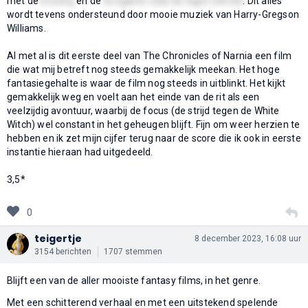
met de
kroning
en de
terugkeer naar de eigen wereld
. Dit alles
wordt tevens ondersteund door mooie muziek van Harry-Gregson
Williams.
Al met al is dit eerste deel van The Chronicles of Narnia een film
die wat mij betreft nog steeds gemakkelijk meekan. Het hoge
fantasiegehalte is waar de film nog steeds in uitblinkt. Het kijkt
gemakkelijk weg en voelt aan het einde van de rit als een
veelzijdig avontuur, waarbij de focus (de strijd tegen de White
Witch) wel constant in het geheugen blijft. Fijn om weer herzien te
hebben en ik zet mijn cijfer terug naar de score die ik ook in eerste
instantie hieraan had uitgedeeld.
3,5*
0
teigertje
8 december 2023, 16:08 uur
3154 berichten
1707 stemmen
Blijft een van de aller mooiste fantasy films, in het genre.
Met een schitterend verhaal en met een uitstekend spelende