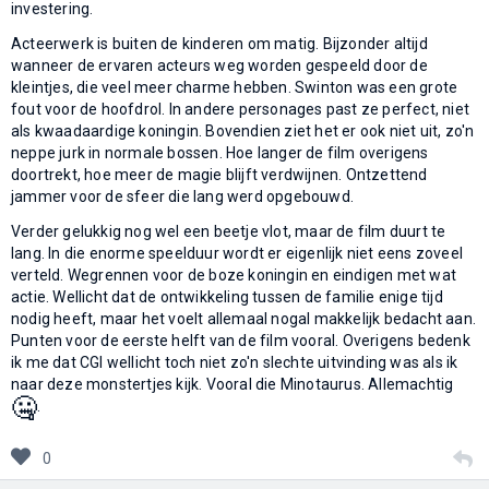
investering.
Acteerwerk is buiten de kinderen om matig. Bijzonder altijd
wanneer de ervaren acteurs weg worden gespeeld door de
kleintjes, die veel meer charme hebben. Swinton was een grote
fout voor de hoofdrol. In andere personages past ze perfect, niet
als kwaadaardige koningin. Bovendien ziet het er ook niet uit, zo'n
neppe jurk in normale bossen. Hoe langer de film overigens
doortrekt, hoe meer de magie blijft verdwijnen. Ontzettend
jammer voor de sfeer die lang werd opgebouwd.
Verder gelukkig nog wel een beetje vlot, maar de film duurt te
lang. In die enorme speelduur wordt er eigenlijk niet eens zoveel
verteld. Wegrennen voor de boze koningin en eindigen met wat
actie. Wellicht dat de ontwikkeling tussen de familie enige tijd
nodig heeft, maar het voelt allemaal nogal makkelijk bedacht aan.
Punten voor de eerste helft van de film vooral. Overigens bedenk
ik me dat CGI wellicht toch niet zo'n slechte uitvinding was als ik
naar deze monstertjes kijk. Vooral die Minotaurus. Allemachtig
🤐
.
0