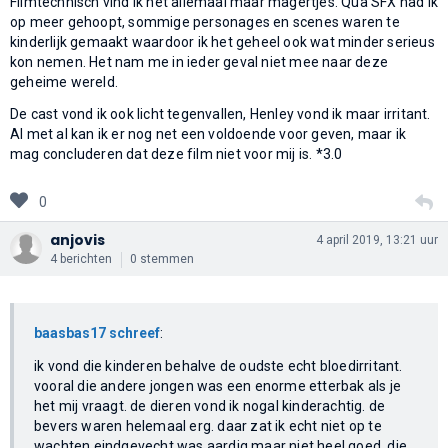
Filmtechnisch vind ik het allemaal maar magertjes. Qua SFX had ik
op meer gehoopt, sommige personages en scenes waren te
kinderlijk gemaakt waardoor ik het geheel ook wat minder serieus
kon nemen. Het nam me in ieder geval niet mee naar deze
geheime wereld.
De cast vond ik ook licht tegenvallen, Henley vond ik maar irritant.
Al met al kan ik er nog net een voldoende voor geven, maar ik
mag concluderen dat deze film niet voor mij is. *3.0
0
anjovis
4 april 2019, 13:21 uur
4 berichten
0 stemmen
baasbas17 schreef
:
ik vond die kinderen behalve de oudste echt bloedirritant.
vooral die andere jongen was een enorme etterbak als je
het mij vraagt. de dieren vond ik nogal kinderachtig. de
bevers waren helemaal erg. daar zat ik echt niet op te
wachten.eindgevecht was aardig maar niet heel goed. die