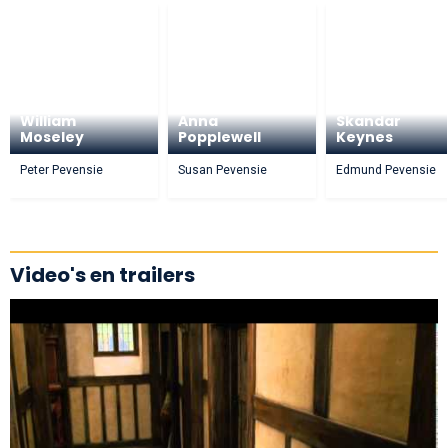
William
Anna
Skandar
Moseley
Popplewell
Keynes
Peter Pevensie
Susan Pevensie
Edmund Pevensie
Video's en trailers