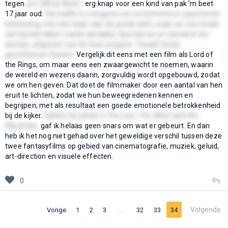
tegen
zo'n White Witch
: erg knap voor een kind van pak 'm beet
17 jaar oud.
Die battle is overigens een ontzettend on-spannende
bedoening, met een leger aan de goede kant, waar we ons totaal
niet bij betrokken voelen als kijker, doordat we er niemand van
kennen, afgezien van de twee jongens. Twaalf dozijn
gezichtsloze faunen.
Vergelijk dit eens met een film als Lord of
the Rings, om maar eens een zwaargewicht te noemen, waarin
de wereld en wezens daarin, zorgvuldig wordt opgebouwd, zodat
we om hen geven. Dat doet de filmmaker door een aantal van hen
eruit te lichten, zodat we hun beweegredenen kennen en
begrijpen, met als resultaat een goede emotionele betrokkenheid
bij de kijker.
Tijdens de battle in The Lion, The Witch and the
Wardrobe,
gaf ik helaas geen snars om wat er gebeurt. En dan
heb ik het nog niet gehad over het geweldige verschil tussen deze
twee fantasyfilms op gebied van cinematografie, muziek, geluid,
art-direction en visuele effecten.
0
…
Volgende
Vorige
1
2
3
32
33
34