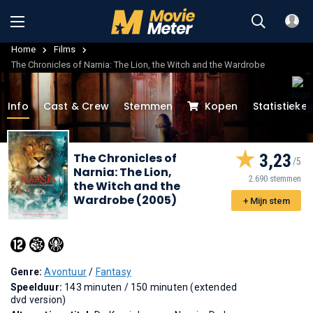
Home
Films
The Chronicles of Narnia: The Lion, the Witch and the Wardrobe
Info
Cast & Crew
Stemmen
Kopen
Statistieke
The Chronicles of
3,23
Narnia: The Lion,
2.690 stemmen
the Witch and the
Wardrobe (2005)
+ Mijn stem
Genre:
Avontuur
/
Fantasy
Speelduur:
143 minuten / 150 minuten (extended
dvd version)