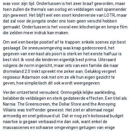
was voor zijn tijd. Ondertussen is het zeer braaf geworden, maar
toen zullen de thema's van oorlog en veldslagen vast spannender
zijn geweest. Het blijft wel een soort kinderversie van LOTR, maar
dat zal voor de jongste onder ons toen geen verschil hebben
gemaakt. Ondertussen is het vooral een kitscherige en lompe film
die zelden meer indruk kan maken.
Om wel een beetje positief af te trappen: enkele scenes zijn best
geslaagd. De sneeuwomgeving was knap gedecoreerd, het
gegeven van een kast als poort is sterk en het eerste halfuur is
best vlot. Ik vond die kinderen eigenlijk best prima. Uiteraard
volgens de norm ingericht, maar iets van een familie die naar
dromeland 2.0 trekt spreekt me zeker aan. Gelukkig vergeet
regisseur Adamson ook niet om ze elk hun eigen gezicht te
geven, hoe simplistisch dit ook wordt weergegeven.
Verder ontzettend verouderd. Onmogelijk lelijke aankleding,
belabberde veldslagen en sterk gedateerde effecten. Een titel als
Narnia: The Greenscreen, the Dollar Store and the Annoying
Villains was treffender geweest. Het ziet er allemaal nogal
armoedig en snel gebouwd uit. Dat er nog zo'n kolossaal budget
naartoe is gegaan verbaasd me dan ook, want enkel de
massascenes en schaarse omgevingen getuigen van enige