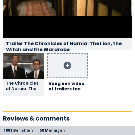
Trailer The Chronicles of Narnia: The Lion, the
Witch and the Wardrobe
The Chronicles
Voeg een video
of Narnia: The
of trailers toe
Lion, the Witch
and the
Wardrobe
Winning
Makeup | 78th
Reviews & comments
Oscars (2006)
1001 Berichten
50 Meningen