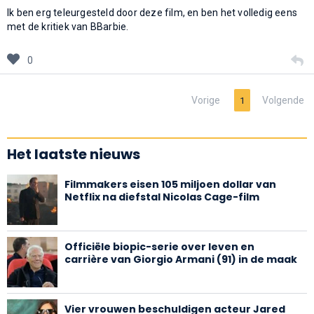
Ik ben erg teleurgesteld door deze film, en ben het volledig eens
met de kritiek van BBarbie.
0
Vorige
Volgende
1
Het laatste nieuws
Filmmakers eisen 105 miljoen dollar van
Netflix na diefstal Nicolas Cage-film
Officiële biopic-serie over leven en
carrière van Giorgio Armani (91) in de maak
Vier vrouwen beschuldigen acteur Jared