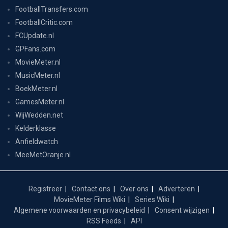
FootballTransfers.com
FootballCritic.com
FCUpdate.nl
GPFans.com
MovieMeter.nl
MusicMeter.nl
BoekMeter.nl
GamesMeter.nl
WijWedden.net
Kelderklasse
Anfieldwatch
MeeMetOranje.nl
Registreer
Contact ons
Over ons
Adverteren
MovieMeter Films Wiki
Series Wiki
Algemene voorwaarden en privacybeleid
Consent wijzigen
RSS Feeds
API