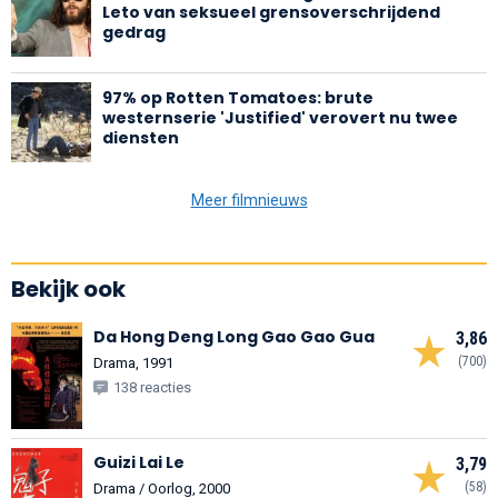
Leto van seksueel grensoverschrijdend
gedrag
97% op Rotten Tomatoes: brute
westernserie 'Justified' verovert nu twee
diensten
Meer filmnieuws
Bekijk ook
Da Hong Deng Long Gao Gao Gua
3,86
(700)
Drama, 1991
138 reacties
Guizi Lai Le
3,79
(58)
Drama / Oorlog, 2000