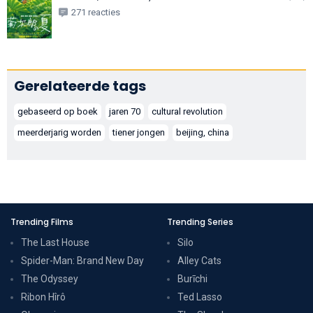
271 reacties
Gerelateerde tags
gebaseerd op boek
jaren 70
cultural revolution
meerderjarig worden
tiener jongen
beijing, china
Trending Films
Trending Series
The Last House
Silo
Spider-Man: Brand New Day
Alley Cats
The Odyssey
Burīchi
Ribon Hîrô
Ted Lasso