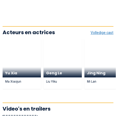
Acteurs en actrices
Volledige cast
Yu Xia
Geng Le
Jing Ning
Ma Xiaojun
Liu Yiku
Mi Lan
Video's en trailers