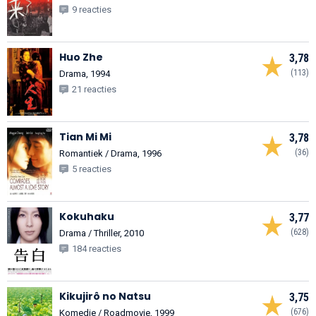
9 reacties
Huo Zhe
3,78
(113)
Drama, 1994
21 reacties
Tian Mi Mi
3,78
(36)
Romantiek / Drama, 1996
5 reacties
Kokuhaku
3,77
(628)
Drama / Thriller, 2010
184 reacties
Kikujirô no Natsu
3,75
(676)
Komedie / Roadmovie, 1999