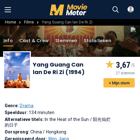
Home
Films
Yang Guang Can lan De Ri Zi
Info
Cast & Crew
Stemmen
Statistieken
3,67
Yang Guang Can
lan De Ri Zi (1994)
27 stemmen
+ Mijn stem
Genre:
Drama
Speelduur:
134 minuten
Alternatieve titels:
In the Heat of the Sun
/
阳光灿烂
的日子
Oorsprong:
China / Hongkong
Geregisseerd door:
Wen Jiang