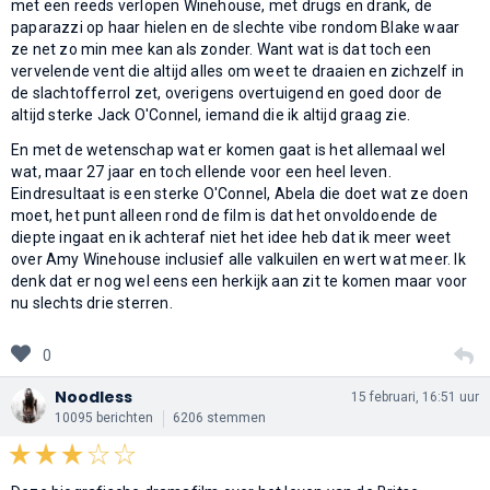
met een reeds verlopen Winehouse, met drugs en drank, de
paparazzi op haar hielen en de slechte vibe rondom Blake waar
ze net zo min mee kan als zonder. Want wat is dat toch een
vervelende vent die altijd alles om weet te draaien en zichzelf in
de slachtofferrol zet, overigens overtuigend en goed door de
altijd sterke Jack O'Connel, iemand die ik altijd graag zie.
En met de wetenschap wat er komen gaat is het allemaal wel
wat, maar 27 jaar en toch ellende voor een heel leven.
Eindresultaat is een sterke O'Connel, Abela die doet wat ze doen
moet, het punt alleen rond de film is dat het onvoldoende de
diepte ingaat en ik achteraf niet het idee heb dat ik meer weet
over Amy Winehouse inclusief alle valkuilen en wert wat meer. Ik
denk dat er nog wel eens een herkijk aan zit te komen maar voor
nu slechts drie sterren.
0
Noodless
15 februari, 16:51 uur
10095 berichten
6206 stemmen