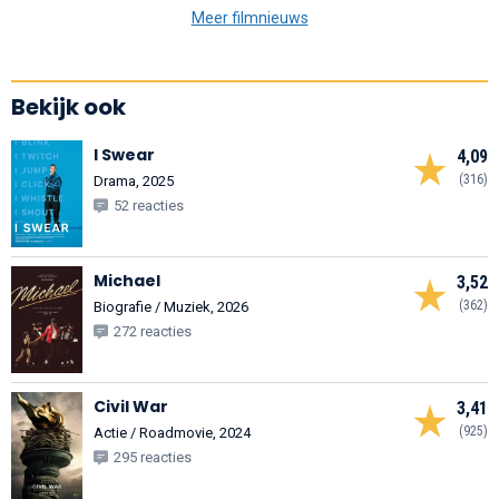
Meer filmnieuws
Bekijk ook
I Swear
4,09
(316)
Drama, 2025
52 reacties
Michael
3,52
(362)
Biografie / Muziek, 2026
272 reacties
Civil War
3,41
(925)
Actie / Roadmovie, 2024
295 reacties