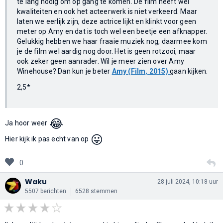
te lang nodig om op gang te komen. De film heeft wel
kwaliteiten en ook het acteerwerk is niet verkeerd. Maar
laten we eerlijk zijn, deze actrice lijkt en klinkt voor geen
meter op Amy en dat is toch wel een beetje een afknapper.
Gelukkig hebben we haar fraaie muziek nog, daarmee kom
je de film wel aardig nog door. Het is geen rotzooi, maar
ook zeker geen aanrader. Wil je meer zien over Amy
Winehouse? Dan kun je beter
Amy (Film, 2015)
gaan kijken.
2,5*
😂
Ja hoor weer
😛
Hier kijk ik pas echt van op
0
Waku
28 juli 2024, 10:18 uur
5507 berichten
6528 stemmen