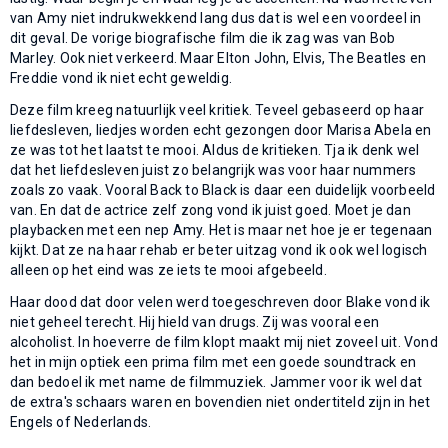
van Amy niet indrukwekkend lang dus dat is wel een voordeel in
dit geval. De vorige biografische film die ik zag was van Bob
Marley. Ook niet verkeerd. Maar Elton John, Elvis, The Beatles en
Freddie vond ik niet echt geweldig.
Deze film kreeg natuurlijk veel kritiek. Teveel gebaseerd op haar
liefdesleven, liedjes worden echt gezongen door Marisa Abela en
ze was tot het laatst te mooi. Aldus de kritieken. Tja ik denk wel
dat het liefdesleven juist zo belangrijk was voor haar nummers
zoals zo vaak. Vooral Back to Black is daar een duidelijk voorbeeld
van. En dat de actrice zelf zong vond ik juist goed. Moet je dan
playbacken met een nep Amy. Het is maar net hoe je er tegenaan
kijkt. Dat ze na haar rehab er beter uitzag vond ik ook wel logisch
alleen op het eind was ze iets te mooi afgebeeld.
Haar dood dat door velen werd toegeschreven door Blake vond ik
niet geheel terecht. Hij hield van drugs. Zij was vooral een
alcoholist. In hoeverre de film klopt maakt mij niet zoveel uit. Vond
het in mijn optiek een prima film met een goede soundtrack en
dan bedoel ik met name de filmmuziek. Jammer voor ik wel dat
de extra's schaars waren en bovendien niet ondertiteld zijn in het
Engels of Nederlands.