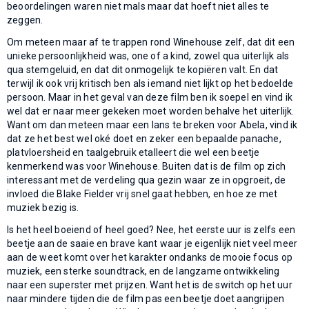
beoordelingen waren niet mals maar dat hoeft niet alles te
zeggen.
Om meteen maar af te trappen rond Winehouse zelf, dat dit een
unieke persoonlijkheid was, one of a kind, zowel qua uiterlijk als
qua stemgeluid, en dat dit onmogelijk te kopiëren valt. En dat
terwijl ik ook vrij kritisch ben als iemand niet lijkt op het bedoelde
persoon. Maar in het geval van deze film ben ik soepel en vind ik
wel dat er naar meer gekeken moet worden behalve het uiterlijk.
Want om dan meteen maar een lans te breken voor Abela, vind ik
dat ze het best wel oké doet en zeker een bepaalde panache,
platvloersheid en taalgebruik etalleert die wel een beetje
kenmerkend was voor Winehouse. Buiten dat is de film op zich
interessant met de verdeling qua gezin waar ze in opgroeit, de
invloed die Blake Fielder vrij snel gaat hebben, en hoe ze met
muziek bezig is.
Is het heel boeiend of heel goed? Nee, het eerste uur is zelfs een
beetje aan de saaie en brave kant waar je eigenlijk niet veel meer
aan de weet komt over het karakter ondanks de mooie focus op
muziek, een sterke soundtrack, en de langzame ontwikkeling
naar een superster met prijzen. Want het is de switch op het uur
naar mindere tijden die de film pas een beetje doet aangrijpen