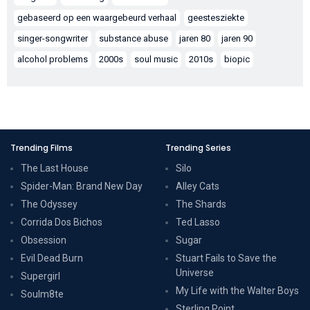
gebaseerd op een waargebeurd verhaal
geestesziekte
singer-songwriter
substance abuse
jaren 80
jaren 90
alcohol problems
2000s
soul music
2010s
biopic
Trending Films
Trending Series
The Last House
Silo
Spider-Man: Brand New Day
Alley Cats
The Odyssey
The Shards
Corrida Dos Bichos
Ted Lasso
Obsession
Sugar
Evil Dead Burn
Stuart Fails to Save the
Universe
Supergirl
My Life with the Walter Boys
Soulm8te
Sterling Point