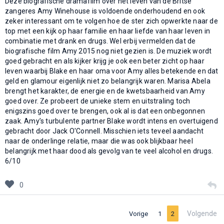
Deze biografische dramafilm over het leven van de Britse
zangeres Amy Winehouse is voldoende onderhoudend en ook
zeker interessant om te volgen hoe de ster zich opwerkte naar de
top met een kijk op haar familie en haar liefde van haar leven in
combinatie met drank en drugs. Wel erbij vermelden dat de
biografische film Amy 2015 nog niet gezien is. De muziek wordt
goed gebracht en als kijker krijg je ook een beter zicht op haar
leven waarbij Blake en haar oma voor Amy alles betekende en dat
geld en glamour eigenlijk niet zo belangrijk waren. Marisa Abela
brengt het karakter, de energie en de kwetsbaarheid van Amy
goed over. Ze probeert de unieke stem en uitstraling toch
enigszins goed over te brengen, ook al is dat een onbegonnen
zaak. Amy’s turbulente partner Blake wordt intens en overtuigend
gebracht door Jack O'Connell. Misschien iets teveel aandacht
naar de onderlinge relatie, maar die was ook blijkbaar heel
belangrijk met haar dood als gevolg van te veel alcohol en drugs.
6/10
0
Volgende
Vorige
1
2