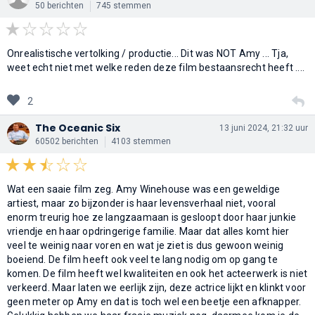
50 berichten
745 stemmen
Onrealistische vertolking / productie... Dit was NOT Amy ... Tja,
weet echt niet met welke reden deze film bestaansrecht heeft ....
2
The Oceanic Six
13 juni 2024, 21:32 uur
60502 berichten
4103 stemmen
Wat een saaie film zeg. Amy Winehouse was een geweldige
artiest, maar zo bijzonder is haar levensverhaal niet, vooral
enorm treurig hoe ze langzaamaan is gesloopt door haar junkie
vriendje en haar opdringerige familie. Maar dat alles komt hier
veel te weinig naar voren en wat je ziet is dus gewoon weinig
boeiend. De film heeft ook veel te lang nodig om op gang te
komen. De film heeft wel kwaliteiten en ook het acteerwerk is niet
verkeerd. Maar laten we eerlijk zijn, deze actrice lijkt en klinkt voor
geen meter op Amy en dat is toch wel een beetje een afknapper.