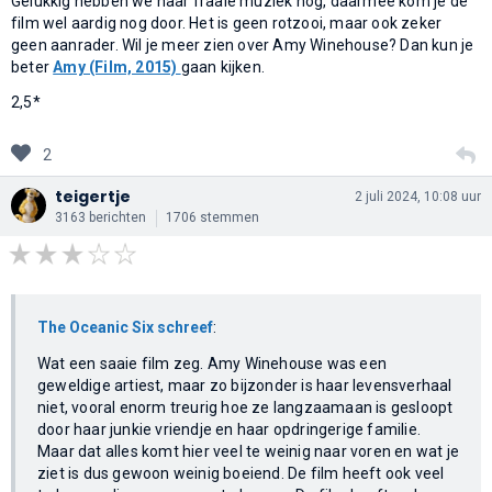
Gelukkig hebben we haar fraaie muziek nog, daarmee kom je de
film wel aardig nog door. Het is geen rotzooi, maar ook zeker
geen aanrader. Wil je meer zien over Amy Winehouse? Dan kun je
beter
Amy (Film, 2015)
gaan kijken.
2,5*
2
teigertje
2 juli 2024, 10:08 uur
3163 berichten
1706 stemmen
The Oceanic Six schreef
:
Wat een saaie film zeg. Amy Winehouse was een
geweldige artiest, maar zo bijzonder is haar levensverhaal
niet, vooral enorm treurig hoe ze langzaamaan is gesloopt
door haar junkie vriendje en haar opdringerige familie.
Maar dat alles komt hier veel te weinig naar voren en wat je
ziet is dus gewoon weinig boeiend. De film heeft ook veel