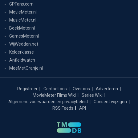
GPFans.com
MovieMeter.nl
MusicMeter.nl
BoekMeter.nl
GamesMeter.nl
WijWedden.net
Kelderklasse
Anfieldwatch
MeeMetOranje.nl
Registreer
Contact ons
Over ons
Adverteren
MovieMeter Films Wiki
Series Wiki
Algemene voorwaarden en privacybeleid
Consent wijzigen
RSS Feeds
API