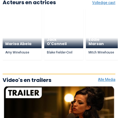
Acteurs en actrices
Volledige cast
Jack
Eddie
Marisa Abela
O'Connell
Marsan
Amy Winehouse
Blake Fielder-Civil
Mitch Winehouse
Video's en trailers
Alle Media