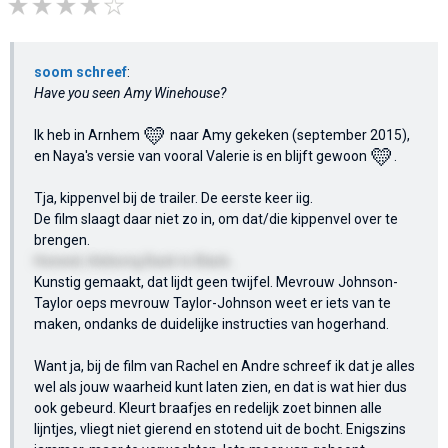
soom schreef
:
Have you seen Amy Winehouse?
💛
Ik heb in Arnhem
naar Amy gekeken (september 2015),
💛
en Naya's versie van vooral Valerie is en blijft gewoon
.
Tja, kippenvel bij de trailer. De eerste keer iig.
De film slaagt daar niet zo in, om dat/die kippenvel over te
brengen.
Hoewel, titelsong Back to Black..
Kunstig gemaakt, dat lijdt geen twijfel. Mevrouw Johnson-
Taylor oeps mevrouw Taylor-Johnson weet er iets van te
maken, ondanks de duidelijke instructies van hogerhand.
Want ja, bij de film van Rachel en Andre schreef ik dat je alles
wel als jouw waarheid kunt laten zien, en dat is wat hier dus
ook gebeurd. Kleurt braafjes en redelijk zoet binnen alle
lijntjes, vliegt niet gierend en stotend uit de bocht. Enigszins