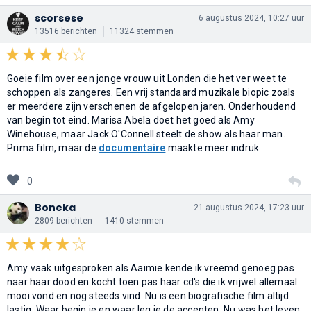
scorsese
6 augustus 2024, 10:27 uur
13516 berichten
11324 stemmen
Goeie film over een jonge vrouw uit Londen die het ver weet te
schoppen als zangeres. Een vrij standaard muzikale biopic zoals
er meerdere zijn verschenen de afgelopen jaren. Onderhoudend
van begin tot eind. Marisa Abela doet het goed als Amy
Winehouse, maar Jack O'Connell steelt de show als haar man.
Prima film, maar de
documentaire
maakte meer indruk.
0
Boneka
21 augustus 2024, 17:23 uur
2809 berichten
1410 stemmen
Amy vaak uitgesproken als Aaimie kende ik vreemd genoeg pas
naar haar dood en kocht toen pas haar cd's die ik vrijwel allemaal
mooi vond en nog steeds vind. Nu is een biografische film altijd
lastig. Waar begin je en waar leg je de accenten. Nu was het leven