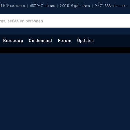
4.818 seizoenen
657.947 acteurs
200.516 gebruikers
9.471.888 stemmen
Bioscoop
On demand
Forum
Updates