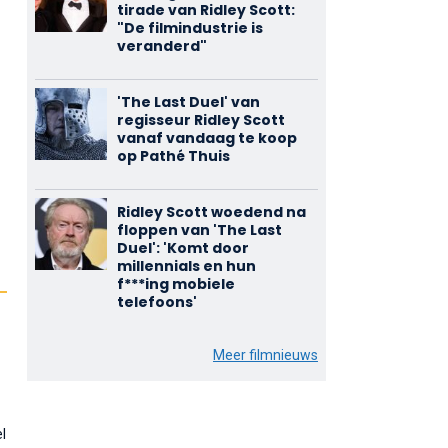
tirade van Ridley Scott:
"De filmindustrie is
veranderd"
'The Last Duel' van
regisseur Ridley Scott
vanaf vandaag te koop
op Pathé Thuis
Ridley Scott woedend na
floppen van 'The Last
Duel': 'Komt door
millennials en hun
f***ing mobiele
telefoons'
Meer filmnieuws
l