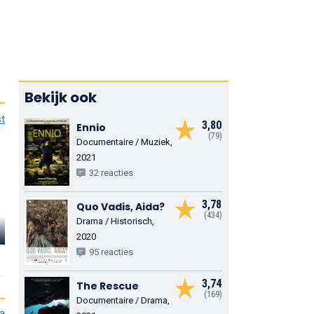
Bekijk ook
st
3,80
Ennio
(79)
Documentaire / Muziek,
2021
32 reacties
3,78
Quo Vadis, Aida?
(434)
Drama / Historisch,
Marton Csokas
Alex Lawther
William Hou
2020
95 reacties
Crespin
King Charles VI
Herald at the Due
3,74
The Rescue
(169)
Documentaire / Drama,
ia