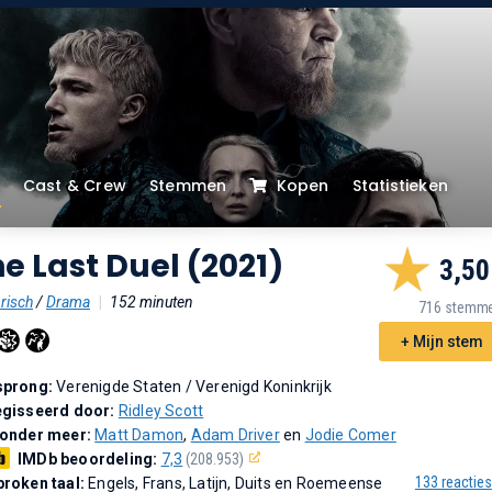
Cast & Crew
Stemmen
Kopen
Statistieken
e Last Duel (2021)
3,50
risch
/
Drama
|
152 minuten
716 stemm
+ Mijn stem
sprong:
Verenigde Staten / Verenigd Koninkrijk
gisseerd door:
Ridley Scott
 onder meer:
Matt Damon
,
Adam Driver
en
Jodie Comer
IMDb beoordeling:
7,3
(208.953)
133 reacties
roken taal:
Engels, Frans, Latijn, Duits en Roemeense