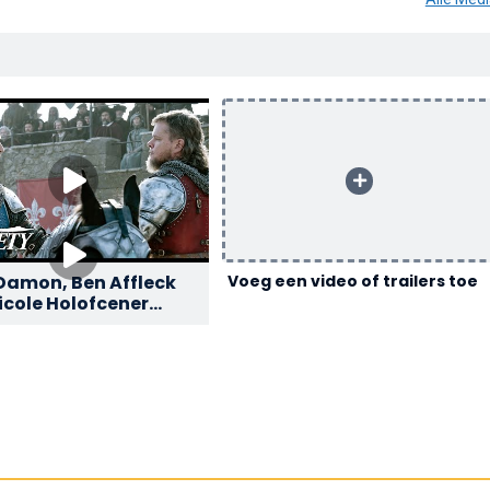
Damon, Ben Affleck
Voeg een video of trailers toe
icole Holofcener
ss collaborating on
ast Duel’