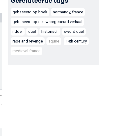
Gerelateerde tags
gebaseerd op boek
normandy, france
gebaseerd op een waargebeurd verhaal
ridder
duel
historisch
sword duel
rape and revenge
squire
14th century
medieval france