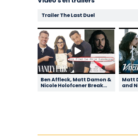
Video's en trailers
Trailer The Last Duel
Ben Affleck, Matt Damon &
Matt 
Nicole Holofcener Break
and N
Down 'The Last Duel' Script
discu
| Vanity Fair
‘The L