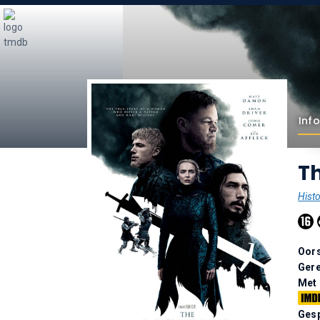
Info
Th
Histo
Oor
Gere
Met
Gesp