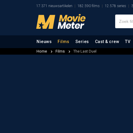
17.371 nieuwsartikelen
182.590 films
12.578 series
3
Nieuws
Films
Series
Cast & crew
TV
Home
Films
The Last Duel