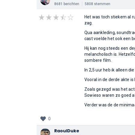
8681 berichten
5808 stemmen
Het was toch stiekem al ru
zag.
Qua aankleding, soundtrac
cast voelde het ook een b
Hij kan nog steeds een deg
melancholisch is. Hetzelf
sombere film.
In 2,5 uur heb ik alleen 
Vooral in de derde akte is 
Zoals gezegd was het act
Sowieso waren zo goed al
Verder was de de minimaal
0
RaoulDuke