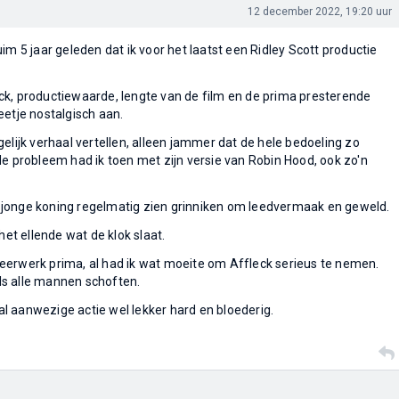
12 december 2022, 19:20 uur
im 5 jaar geleden dat ik voor het laatst een Ridley Scott productie
k, productiewaarde, lengte van de film en de prima presterende
eetje nostalgisch aan.
elijk verhaal vertellen, alleen jammer dat de hele bedoeling zo
de probleem had ik toen met zijn versie van Robin Hood, ook zo'n
die jonge koning regelmatig zien grinniken om leedvermaak en geweld.
het ellende wat de klok slaat.
eerwerk prima, al had ik wat moeite om Affleck serieus te nemen.
s alle mannen schoften.
 aanwezige actie wel lekker hard en bloederig.