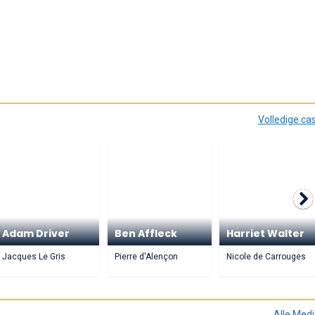
Volledige ca
Adam Driver
Ben Affleck
Harriet Walter
Jacques Le Gris
Pierre d'Alençon
Nicole de Carrouges
Alle Med