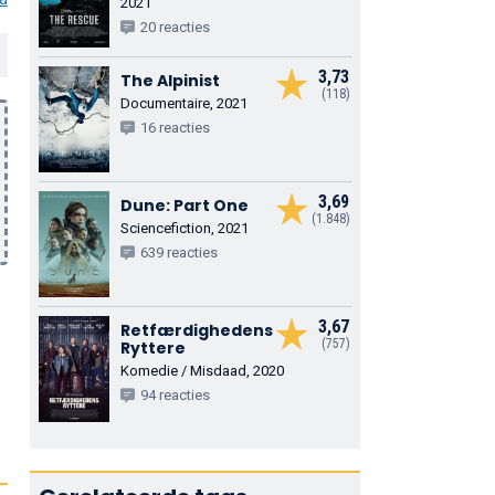
2021
20 reacties
3,73
The Alpinist
(118)
Documentaire, 2021
16 reacties
3,69
Dune: Part One
(1.848)
Sciencefiction, 2021
639 reacties
3,67
Retfærdighedens
(757)
Ryttere
Komedie / Misdaad, 2020
94 reacties