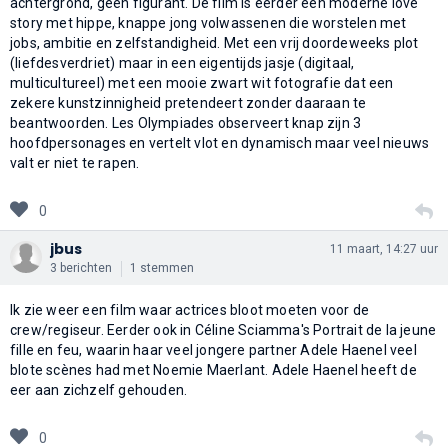
achtergrond, geen figurant. De film is eerder een moderne love
story met hippe, knappe jong volwassenen die worstelen met
jobs, ambitie en zelfstandigheid. Met een vrij doordeweeks plot
(liefdesverdriet) maar in een eigentijds jasje (digitaal,
multicultureel) met een mooie zwart wit fotografie dat een
zekere kunstzinnigheid pretendeert zonder daaraan te
beantwoorden. Les Olympiades observeert knap zijn 3
hoofdpersonages en vertelt vlot en dynamisch maar veel nieuws
valt er niet te rapen.
0
jbus
11 maart, 14:27 uur
3 berichten
1 stemmen
Ik zie weer een film waar actrices bloot moeten voor de
crew/regiseur. Eerder ook in Céline Sciamma's Portrait de la jeune
fille en feu, waarin haar veel jongere partner Adele Haenel veel
blote scènes had met Noemie Maerlant. Adele Haenel heeft de
eer aan zichzelf gehouden.
0