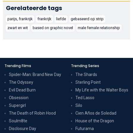
Gerelateerde tags
parijs, frankrijk
frankrijk
liefde
gebaseerd op strip
zwart en wit
based on graphic novel
male female relationship
Trending Films
Trending Series
Spider-Man: Brand New Day
The Shards
The Odyssey
Sterling Point
Evil Dead Burn
My Life with the Walter Boys
Obsession
Ted Lasso
Supergirl
Silo
The Death of Robin Hood
Cien Años de Soledad
Soulm8te
House of the Dragon
Disclosure Day
Futurama