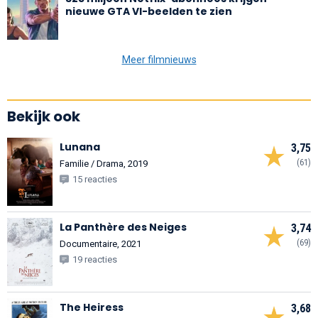
nieuwe GTA VI-beelden te zien
Meer filmnieuws
Bekijk ook
Lunana
3,75
(61)
Familie / Drama, 2019
15 reacties
La Panthère des Neiges
3,74
(69)
Documentaire, 2021
19 reacties
The Heiress
3,68