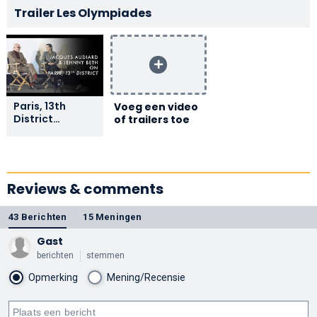
Trailer Les Olympiades
Paris, 13th
Voeg een video
District
of trailers toe
Interview |
Jacques
Audiard &
Jehnny Beth
Reviews & comments
43 Berichten
15 Meningen
Gast
berichten
stemmen
Opmerking
Mening/Recensie