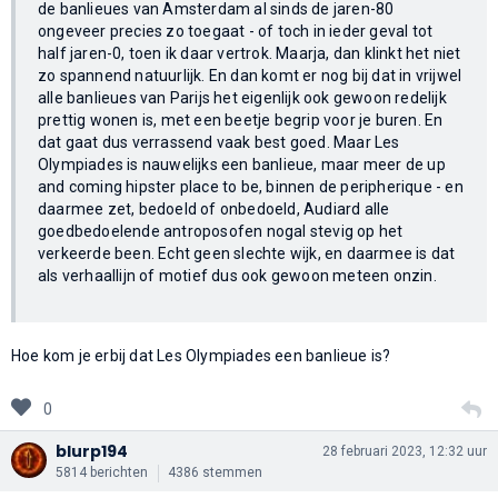
de banlieues van Amsterdam al sinds de jaren-80
ongeveer precies zo toegaat - of toch in ieder geval tot
half jaren-0, toen ik daar vertrok. Maarja, dan klinkt het niet
zo spannend natuurlijk. En dan komt er nog bij dat in vrijwel
alle banlieues van Parijs het eigenlijk ook gewoon redelijk
prettig wonen is, met een beetje begrip voor je buren. En
dat gaat dus verrassend vaak best goed. Maar Les
Olympiades is nauwelijks een banlieue, maar meer de up
and coming hipster place to be, binnen de peripherique - en
daarmee zet, bedoeld of onbedoeld, Audiard alle
goedbedoelende antroposofen nogal stevig op het
verkeerde been. Echt geen slechte wijk, en daarmee is dat
als verhaallijn of motief dus ook gewoon meteen onzin.
Hoe kom je erbij dat Les Olympiades een banlieue is?
0
blurp194
28 februari 2023, 12:32 uur
5814 berichten
4386 stemmen