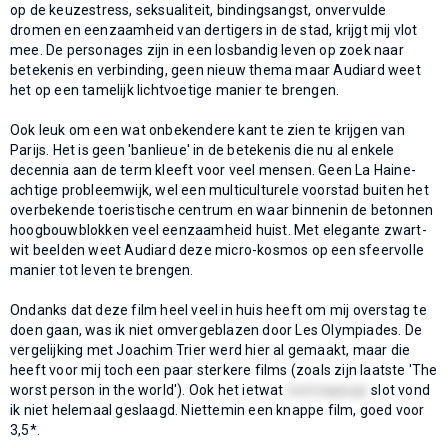
op de keuzestress, seksualiteit, bindingsangst, onvervulde
dromen en eenzaamheid van dertigers in de stad, krijgt mij vlot
mee. De personages zijn in een losbandig leven op zoek naar
betekenis en verbinding, geen nieuw thema maar Audiard weet
het op een tamelijk lichtvoetige manier te brengen.
Ook leuk om een wat onbekendere kant te zien te krijgen van
Parijs. Het is geen 'banlieue' in de betekenis die nu al enkele
decennia aan de term kleeft voor veel mensen. Geen La Haine-
achtige probleemwijk, wel een multiculturele voorstad buiten het
overbekende toeristische centrum en waar binnenin de betonnen
hoogbouwblokken veel eenzaamheid huist. Met elegante zwart-
wit beelden weet Audiard deze micro-kosmos op een sfeervolle
manier tot leven te brengen.
Ondanks dat deze film heel veel in huis heeft om mij overstag te
doen gaan, was ik niet omvergeblazen door Les Olympiades. De
vergelijking met Joachim Trier werd hier al gemaakt, maar die
heeft voor mij toch een paar sterkere films (zoals zijn laatste 'The
worst person in the world'). Ook het ietwat
zoetsappige
slot vond
ik niet helemaal geslaagd. Niettemin een knappe film, goed voor
3,5*.