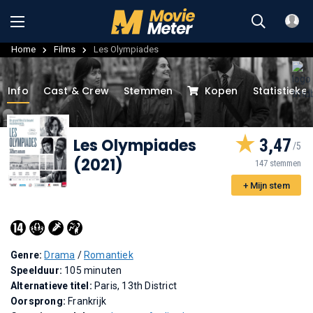
Home
Films
Les Olympiades
Info
Cast & Crew
Stemmen
Kopen
Statistieke
Les Olympiades
3,47
(2021)
147 stemmen
+ Mijn stem
Genre:
Drama
/
Romantiek
Speelduur:
105 minuten
Alternatieve titel:
Paris, 13th District
Oorsprong:
Frankrijk