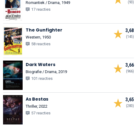
(93)
Romantiek / Drama, 1949
17 reacties
The Gunfighter
3,68
(145)
Western, 1950
58 reacties
Dark Waters
3,66
(966)
Biografie / Drama, 2019
101 reacties
As Bestas
3,65
(283)
Thriller, 2022
57 reacties