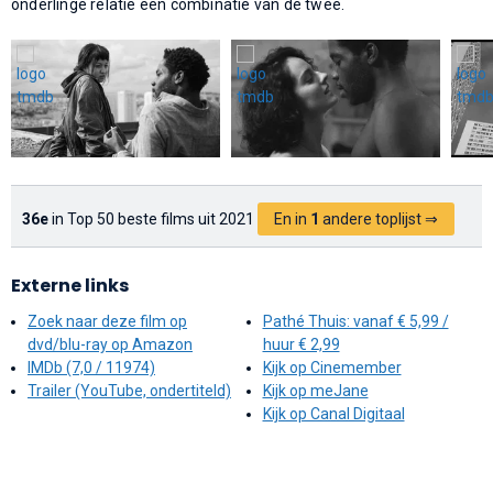
onderlinge relatie een combinatie van de twee.
36e
in Top 50 beste films uit 2021
En in
1
andere toplijst ⇒
Externe links
Zoek naar deze film op
Pathé Thuis: vanaf € 5,99 /
dvd/blu-ray op Amazon
huur € 2,99
IMDb (7,0 / 11974)
Kijk op Cinemember
Trailer (YouTube, ondertiteld)
Kijk op meJane
Kijk op Canal Digitaal