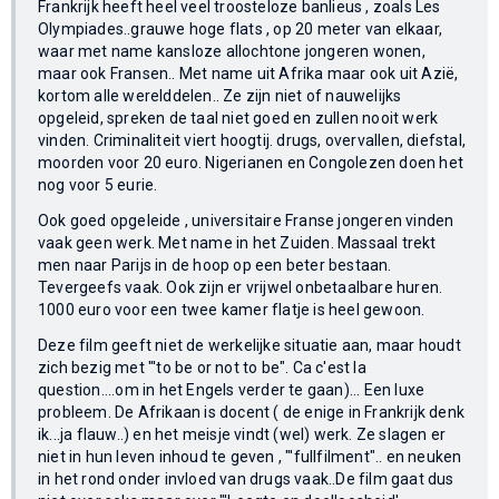
Frankrijk heeft heel veel troosteloze banlieus , zoals Les
Olympiades..grauwe hoge flats , op 20 meter van elkaar,
waar met name kansloze allochtone jongeren wonen,
maar ook Fransen.. Met name uit Afrika maar ook uit Azië,
kortom alle werelddelen.. Ze zijn niet of nauwelijks
opgeleid, spreken de taal niet goed en zullen nooit werk
vinden. Criminaliteit viert hoogtij. drugs, overvallen, diefstal,
moorden voor 20 euro. Nigerianen en Congolezen doen het
nog voor 5 eurie.
Ook goed opgeleide , universitaire Franse jongeren vinden
vaak geen werk. Met name in het Zuiden. Massaal trekt
men naar Parijs in de hoop op een beter bestaan.
Tevergeefs vaak. Ook zijn er vrijwel onbetaalbare huren.
1000 euro voor een twee kamer flatje is heel gewoon.
Deze film geeft niet de werkelijke situatie aan, maar houdt
zich bezig met "'to be or not to be". Ca c'est la
question....om in het Engels verder te gaan)... Een luxe
probleem. De Afrikaan is docent ( de enige in Frankrijk denk
ik...ja flauw..) en het meisje vindt (wel) werk. Ze slagen er
niet in hun leven inhoud te geven , "'fullfilment".. en neuken
in het rond onder invloed van drugs vaak..De film gaat dus