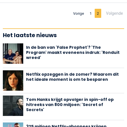
Volgende
Vorige
1
2
Het laatste nieuws
In de ban van 'False Prophet'? 'The
Program' maakt eveneens indruk: 'Ronduit
wreed'
Netflix opzeggen in de zomer? Waarom dit
het ideale moment is om te besparen
Tom Hanks krijgt opvolger in spin-off op
hitreeks van 800 miljoen: 'Secret of
Secrets'
325 miljoen Netflix-abonnees krijgen