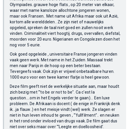
Olympiades..grauwe hoge flats , op 20 meter van elkaar,
waar met name kansloze allochtone jongeren wonen,
maar ook Fransen.. Met name uit Afrika maar ook uit Azië,
kortom alle werelddelen.. Ze zijn niet of nauwelijks
opgeleid, spreken de taal niet goed en zullen nooit werk
vinden. Criminaliteit viert hoogtij. drugs, overvallen, diefstal,
moorden voor 20 euro. Nigerianen en Congolezen doen het
nog voor 5 eurie.
Ook goed opgeleide , universitaire Franse jongeren vinden
vaak geen werk. Met name in het Zuiden. Massaal trekt
men naar Parijs in de hoop op een beter bestaan.
Tevergeefs vaak. Ook zijn er vrijwel onbetaalbare huren.
1000 euro voor een twee kamer flatje is heel gewoon.
Deze film geeft niet de werkelijke situatie aan, maar houdt
zich bezig met "'to be or not to be". Ca c'est la
question....om in het Engels verder te gaan)... Een luxe
probleem. De Afrikaan is docent ( de enige in Frankrijk denk
ik...ja flauw..) en het meisje vindt (wel) werk. Ze slagen er
niet in hun leven inhoud te geven , "'fullfilment".. en neuken
in het rond onder invloed van drugs vaak..De film gaat dus
niet over seks maar over "'Leegte en doelloosheid'.