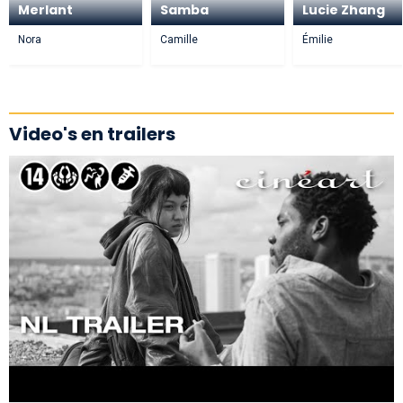
Merlant
Samba
Lucie Zhang
Nora
Camille
Émilie
Video's en trailers