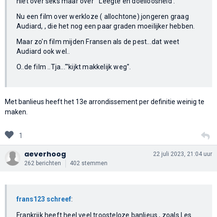
niet over seks maar over "'Leegte en doelloosheid'.
Nu een film over werkloze ( allochtone) jongeren graag
Audiard, , die het nog een paar graden moeilijker hebben.
Maar zo'n film mijden Fransen als de pest...dat weet
Audiard ook wel..
O..de film ..Tja..."'kijkt makkelijk weg".
Met banlieus heeft het 13e arrondissement per definitie weinig te
maken.
1
aeverhoog
22 juli 2023, 21:04 uur
262 berichten
402 stemmen
frans123 schreef
:
Frankrijk heeft heel veel troosteloze banlieus , zoals Les