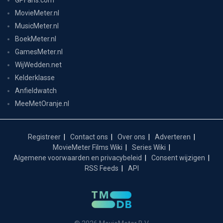
MovieMeter.nl
MusicMeter.nl
BoekMeter.nl
GamesMeter.nl
WijWedden.net
Kelderklasse
Anfieldwatch
MeeMetOranje.nl
Registreer
Contact ons
Over ons
Adverteren
MovieMeter Films Wiki
Series Wiki
Algemene voorwaarden en privacybeleid
Consent wijzigen
RSS Feeds
API