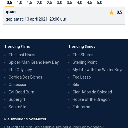
0,5
1,0
1,5
2,0
2,5
3,0
3,5
4,0
4,5
5,0
quan
0,5
geplaatst: 13 april 2021, 20:06 uur
Trending Films
Trending Series
The Last House
The Shards
Spider-Man: Brand New Day
Sterling Point
The Odyssey
My Life with the Walter Boys
Corrida Dos Bichos
Ted Lasso
Obsession
Silo
Evil Dead Burn
Cien Años de Soledad
Supergirl
House of the Dragon
Soulm8te
Futurama
Nieuwsbrief MovieMeter
Het laatste film- en serienieuws per e-mail ontvangen?