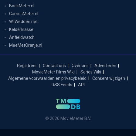
BoekMeter.nl
GamesMeter.nl
WijWedden.net
Kelderklasse
Anfieldwatch
MeeMetOranje.nl
Registreer
Contact ons
Over ons
Adverteren
MovieMeter Films Wiki
Series Wiki
Algemene voorwaarden en privacybeleid
Consent wijzigen
RSS Feeds
API
© 2026 MovieMeter B.V.