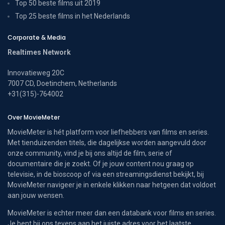
Top 50 beste films uit 2019
Top 25 beste films in het Nederlands
Corporate & Media
Realtimes Network
Innovatieweg 20C
7007 CD, Doetinchem, Netherlands
+31(315)-764002
Over MovieMeter
MovieMeter is hét platform voor liefhebbers van films en series.
Met tienduizenden titels, die dagelijkse worden aangevuld door
onze community, vind je bij ons altijd de film, serie of
documentaire die je zoekt. Of je jouw content nou graag op
televisie, in de bioscoop of via een streamingsdienst bekijkt, bij
MovieMeter navigeer je in enkele klikken naar hetgeen dat voldoet
aan jouw wensen.
MovieMeter is echter meer dan een databank voor films en series.
Je bent bij ons tevens aan het juiste adres voor het laatste