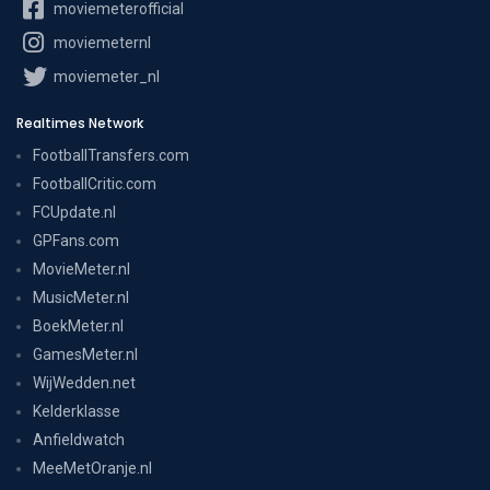
moviemeterofficial
moviemeternl
moviemeter_nl
Realtimes Network
FootballTransfers.com
FootballCritic.com
FCUpdate.nl
GPFans.com
MovieMeter.nl
MusicMeter.nl
BoekMeter.nl
GamesMeter.nl
WijWedden.net
Kelderklasse
Anfieldwatch
MeeMetOranje.nl