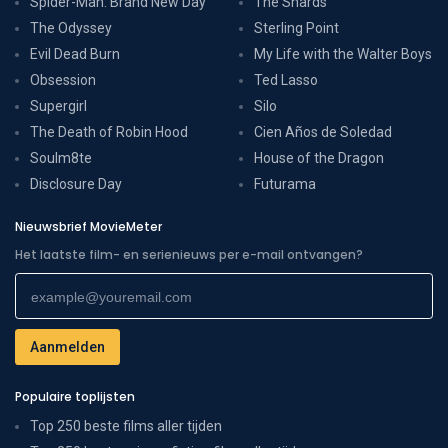
Spider-Man: Brand New Day
The Shards
The Odyssey
Sterling Point
Evil Dead Burn
My Life with the Walter Boys
Obsession
Ted Lasso
Supergirl
Silo
The Death of Robin Hood
Cien Años de Soledad
Soulm8te
House of the Dragon
Disclosure Day
Futurama
Nieuwsbrief MovieMeter
Het laatste film- en serienieuws per e-mail ontvangen?
Populaire toplijsten
Top 250 beste films aller tijden