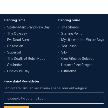
Trending Films
Trending Series
Spider-Man: Brand New Day
The Shards
The Odyssey
Sterling Point
Evil Dead Burn
My Life with the Walter Boys
Obsession
Ted Lasso
Supergirl
Silo
The Death of Robin Hood
Cien Años de Soledad
Soulm8te
House of the Dragon
Disclosure Day
Futurama
Nieuwsbrief MovieMeter
Het laatste film- en serienieuws per e-mail ontvangen?