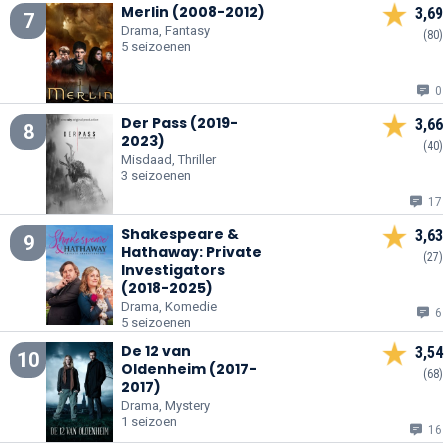
Merlin (2008-2012)
3,69
7
Drama, Fantasy
(80)
5 seizoenen
0
Der Pass (2019-
3,66
8
2023)
(40)
Misdaad, Thriller
3 seizoenen
17
Shakespeare &
3,63
9
Hathaway: Private
(27)
Investigators
(2018-2025)
Drama, Komedie
6
5 seizoenen
De 12 van
3,54
10
Oldenheim (2017-
(68)
2017)
Drama, Mystery
1 seizoen
16