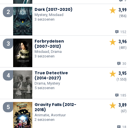
9
Dark (2017-2020)
3,99
2
Mystery, Misdaad
(956)
3 seizoenen
152
Forbrydelsen
3,96
3
(2007-2012)
(481)
Misdaad, Drama
3 seizoenen
30
True Detective
3,95
4
(2014-2027)
(1.550)
Drama, Mystery
5 seizoenen
185
Gravity Falls (2012-
3,89
5
2016)
(67)
Animatie, Avontuur
2 seizoenen
18