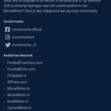
weet wat er populair is op Netflix, in de bioscoop of op televisie.
Zelf je steentje bijdragen aan het unieke platform van
MovieMeter? Sluit je dan vrijblijvend aan bij onze community.
Social media
moviemeterofficial
moviemeternl
moviemeter_nl
Realtimes Network
FootballTransfers.com
FootballCritic.com
FCUpdate.nl
GPFans.com
MovieMeter.nl
MusicMeter.nl
BoekMeter.nl
GamesMeter.nl