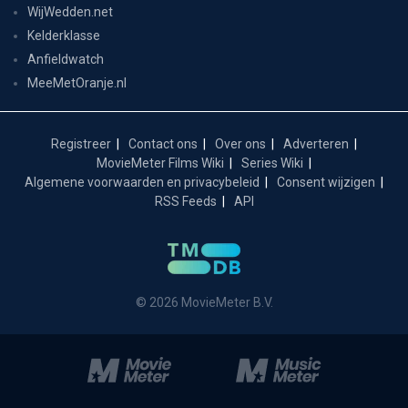
WijWedden.net
Kelderklasse
Anfieldwatch
MeeMetOranje.nl
Registreer
Contact ons
Over ons
Adverteren
MovieMeter Films Wiki
Series Wiki
Algemene voorwaarden en privacybeleid
Consent wijzigen
RSS Feeds
API
© 2026 MovieMeter B.V.