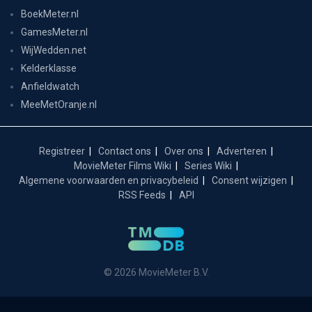
BoekMeter.nl
GamesMeter.nl
WijWedden.net
Kelderklasse
Anfieldwatch
MeeMetOranje.nl
Registreer
Contact ons
Over ons
Adverteren
MovieMeter Films Wiki
Series Wiki
Algemene voorwaarden en privacybeleid
Consent wijzigen
RSS Feeds
API
© 2026 MovieMeter B.V.