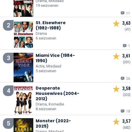
Drama, Misdaad
19 seizoenen
11
St. Elsewhere
3,63
2
(1982-1988)
(41)
Drama
6 seizoenen
1
Miami Vice (1984-
3,61
3
1990)
(301)
Actie, Misdaad
5 seizoenen
26
Desperate
3,58
4
Housewives (2004-
(320)
2012)
Drama, Komedie
8 seizoenen
18
Monster (2022-
3,57
5
2025)
(682)
Drama, Misdaad