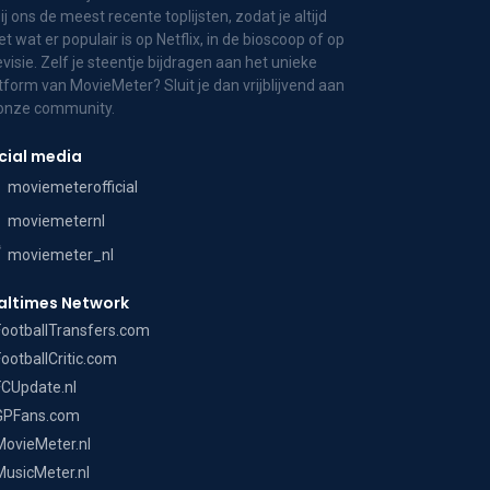
bij ons de meest recente toplijsten, zodat je altijd
t wat er populair is op Netflix, in de bioscoop of op
evisie. Zelf je steentje bijdragen aan het unieke
tform van MovieMeter? Sluit je dan vrijblijvend aan
 onze community.
cial media
moviemeterofficial
moviemeternl
moviemeter_nl
altimes Network
FootballTransfers.com
FootballCritic.com
FCUpdate.nl
GPFans.com
MovieMeter.nl
MusicMeter.nl