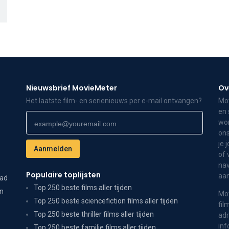
Nieuwsbrief MovieMeter
Ov
Het laatste film- en serienieuws per e-mail ontvangen?
Mov
en 
wor
ons
je 
of 
nav
Populaire toplijsten
aa
dad
Top 250 beste films aller tijden
on
Mov
Top 250 beste sciencefiction films aller tijden
fil
Top 250 beste thriller films aller tijden
adr
inf
Top 250 beste familie films aller tijden