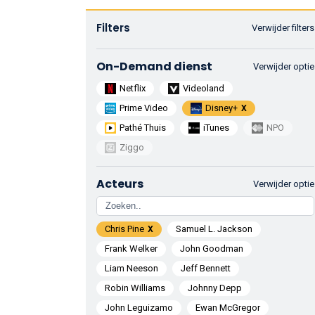
Filters
Verwijder filters
On-Demand dienst
Verwijder optie
Netflix
Videoland
Prime Video
Disney+
Pathé Thuis
iTunes
NPO
Ziggo
Acteurs
Verwijder optie
Chris Pine
Samuel L. Jackson
Frank Welker
John Goodman
Liam Neeson
Jeff Bennett
Robin Williams
Johnny Depp
John Leguizamo
Ewan McGregor