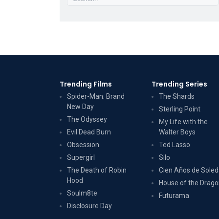
Trending Films
Trending Series
Spider-Man: Brand
The Shards
New Day
Sterling Point
The Odyssey
My Life with the
Evil Dead Burn
Walter Boys
Obsession
Ted Lasso
Supergirl
Silo
The Death of Robin
Cien Años de Sole
Hood
House of the Drag
Soulm8te
Futurama
Disclosure Day