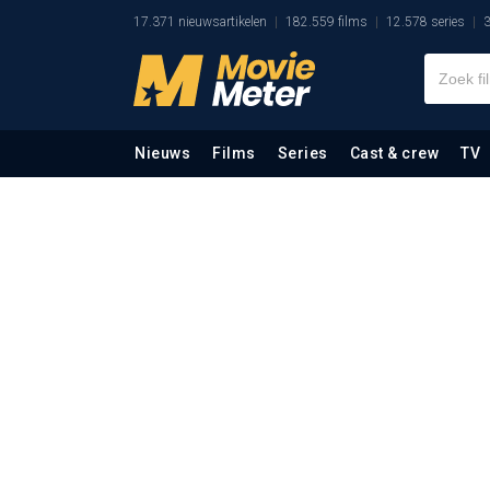
17.371 nieuwsartikelen
182.559 films
12.578 series
3
Nieuws
Films
Series
Cast & crew
TV