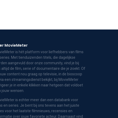
er MovieMeter
ieMeter is hét platform voor liefhebbers van films
series. Met tienduizenden titels, die dagelijkse
den aangevuld door onze community, vind je bij
 altijd de film, serie of documentaire die je zoekt. Of
jouw content nou graag op televisie, in de bioscoop
via een streamingsdienst bekijkt, bij MovieMeter
igeer je in enkele klikken naar hetgeen dat voldoet
n jouw wensen.
ieMeter is echter meer dan een databank voor
ms en series. Je bent bij ons tevens aan het juiste
es voor het laatste filmnieuws, recensies en
ormatie over jouw favoriete acteur. Daarnaast vind