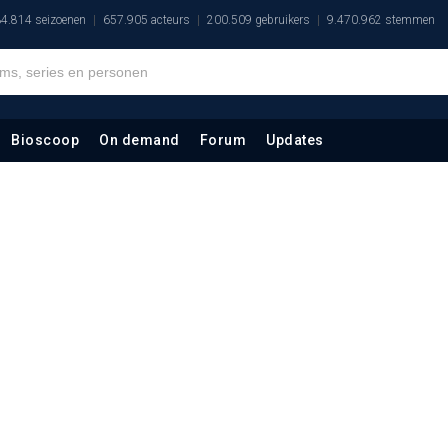
4.814 seizoenen
657.905 acteurs
200.509 gebruikers
9.470.962 stemmen
Bioscoop
On demand
Forum
Updates