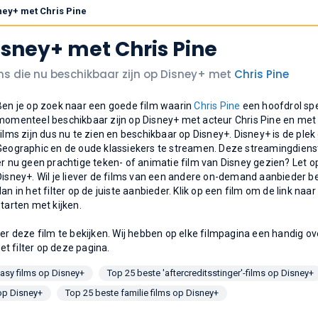
sney+ met Chris Pine
isney+ met Chris Pine
lms die nu beschikbaar zijn op Disney+ met
Chris Pine
Ben je op zoek naar een goede film waarin
Chris Pine
een hoofdrol spee
momenteel beschikbaar zijn op Disney+ met acteur Chris Pine en me
films zijn dus nu te zien en beschikbaar op Disney+. Disney+ is de plek
Geographic en de oude klassiekers te streamen. Deze streamingdienst i
er nu geen prachtige teken- of animatie film van Disney gezien? Let 
Disney+. Wil je liever de films van een andere on-demand aanbieder be
dan in het filter op de juiste aanbieder. Klik op een film om de link naa
starten met kijken.
er deze film te bekijken. Wij hebben op elke filmpagina een handig ove
het filter op deze pagina.
tasy films op Disney+
Top 25 beste 'aftercreditsstinger'-films op Disney+
 op Disney+
Top 25 beste familie films op Disney+