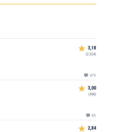
3,18
(2.324)
479
3,00
(496)
85
2,84