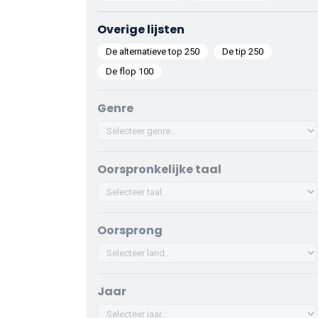
Overige lijsten
De alternatieve top 250
De tip 250
De flop 100
Genre
Oorspronkelijke taal
Oorsprong
Jaar