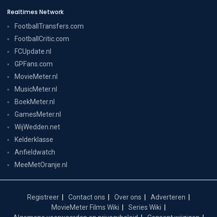
Realtimes Network
FootballTransfers.com
FootballCritic.com
FCUpdate.nl
GPFans.com
MovieMeter.nl
MusicMeter.nl
BoekMeter.nl
GamesMeter.nl
WijWedden.net
Kelderklasse
Anfieldwatch
MeeMetOranje.nl
Registreer
Contact ons
Over ons
Adverteren
MovieMeter Films Wiki
Series Wiki