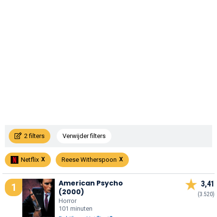
2 filters
Verwijder filters
Netflix
Reese Witherspoon
American Psycho
3,41
1
(2000)
(3.520)
Horror
101 minuten