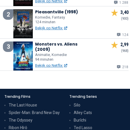
Bekijk op Netflix
1.288
Pleasantville (1998)
3,40
2
Komedie, Fantasy
(900)
124 minuten
Bekijk op Netflix
124
Monsters vs. Aliens
2,99
3
(2009)
(968)
Animatie, Komedie
94 minuten
Bekijk op Netflix
218
Trending Films
Trending Series
The Last House
Silo
Spider-Man: Brand New Day
Alley Cats
The Odyssey
Burīchi
Ribon Hîrô
Ted Lasso