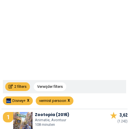
2 filters
Verwijder filters
Disney+
vermist persoon
Zootopia (2016)
3,62
1
Animatie, Avontuur
(1.242)
108 minuten