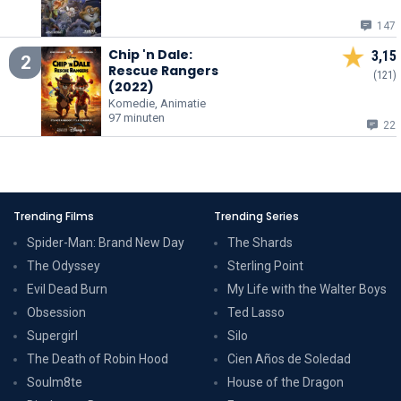
147
Chip 'n Dale:
3,15
2
Rescue Rangers
(121)
(2022)
Komedie, Animatie
97 minuten
22
Trending Films
Trending Series
Spider-Man: Brand New Day
The Shards
The Odyssey
Sterling Point
Evil Dead Burn
My Life with the Walter Boys
Obsession
Ted Lasso
Supergirl
Silo
The Death of Robin Hood
Cien Años de Soledad
Soulm8te
House of the Dragon