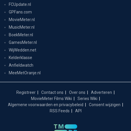
FCUpdate.nl
GPFans.com
MovieMeter.nl
MusicMeter.nl
BoekMeter.nl
GamesMeter.nl
WijWedden.net
Kelderklasse
Anfieldwatch
MeeMetOranje.nl
Registreer
Contact ons
Over ons
Adverteren
MovieMeter Films Wiki
Series Wiki
Algemene voorwaarden en privacybeleid
Consent wijzigen
RSS Feeds
API