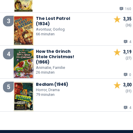
160
The Lost Patrol
3,35
3
(1934)
(36)
Avontuur, Oorlog
66 minuten
4
How the Grinch
3,19
4
Stole Christmas!
(27)
(1966)
Animatie, Familie
26 minuten
0
Bedlam (1946)
3,00
5
Horror, Drama
(31)
79 minuten
4