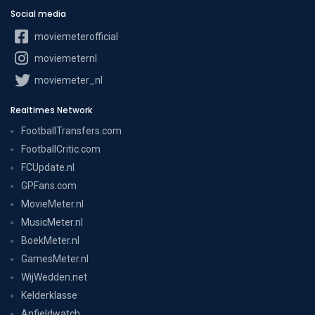
Social media
moviemeterofficial
moviemeternl
moviemeter_nl
Realtimes Network
FootballTransfers.com
FootballCritic.com
FCUpdate.nl
GPFans.com
MovieMeter.nl
MusicMeter.nl
BoekMeter.nl
GamesMeter.nl
WijWedden.net
Kelderklasse
Anfieldwatch