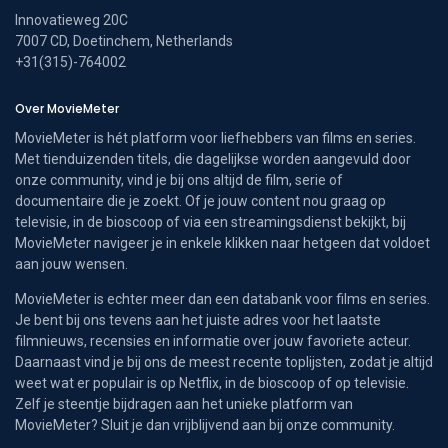
Innovatieweg 20C
7007 CD, Doetinchem, Netherlands
+31(315)-764002
Over MovieMeter
MovieMeter is hét platform voor liefhebbers van films en series.
Met tienduizenden titels, die dagelijkse worden aangevuld door
onze community, vind je bij ons altijd de film, serie of
documentaire die je zoekt. Of je jouw content nou graag op
televisie, in de bioscoop of via een streamingsdienst bekijkt, bij
MovieMeter navigeer je in enkele klikken naar hetgeen dat voldoet
aan jouw wensen.
MovieMeter is echter meer dan een databank voor films en series.
Je bent bij ons tevens aan het juiste adres voor het laatste
filmnieuws, recensies en informatie over jouw favoriete acteur.
Daarnaast vind je bij ons de meest recente toplijsten, zodat je altijd
weet wat er populair is op Netflix, in de bioscoop of op televisie.
Zelf je steentje bijdragen aan het unieke platform van
MovieMeter? Sluit je dan vrijblijvend aan bij onze community.