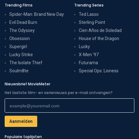
Trending Films
Trending Series
Spider-Man: Brand New Day
Ted Lasso
Evil Dead Burn
Sterling Point
The Odyssey
Cien Años de Soledad
Obsession
House of the Dragon
Supergirl
Lucky
Lucky Strike
X-Men '97
The Isolate Thief
Futurama
Soulm8te
Special Ops: Lioness
Nieuwsbrief MovieMeter
Het laatste film- en serienieuws per e-mail ontvangen?
Populaire toplijsten