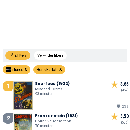
2 filters
Verwijder filters
iTunes
Boris Karloff
Scarface (1932)
3,65
1
Misdaad, Drama
(467)
93 minuten
233
Frankenstein (1931)
3,50
2
Horror, Sciencefiction
(550)
70 minuten