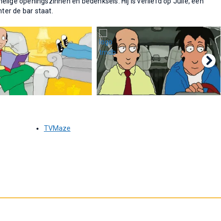
lige openingszinnen en bedenksels. Hij is verliefd op Julie, een
hter de bar staat.
TVMaze