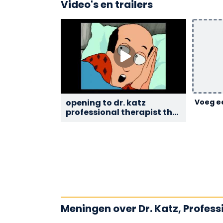
Video's en trailers
opening to dr. katz
Voeg ee
professional therapist the
complete series disc 8
2007 DVD
Meningen over Dr. Katz, Profess