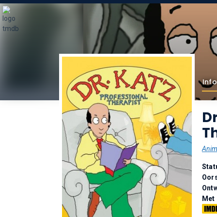
Info
Dr
Th
Anim
Stat
Oor
Ontw
Met