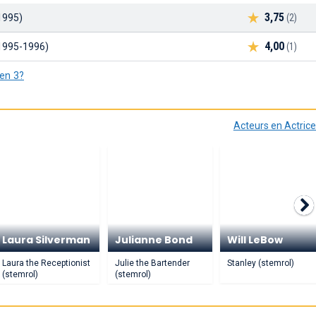
3,75
1995)
(2)
4,00
1995-1996)
(1)
oen 3?
Acteurs en Actric
Laura Silverman
Julianne Bond
Will LeBow
Laura the Receptionist
Julie the Bartender
Stanley (stemrol)
(stemrol)
(stemrol)