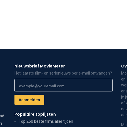
Nieuwsbrief MovieMeter
Ov
Het laatste film- en serienieuws per e-mail ontvangen?
Mov
en 
wor
ons
je 
of 
nav
Populaire toplijsten
aa
dad
Top 250 beste films aller tijden
on
Mov