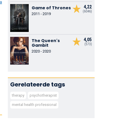
ia
4,22
Game of Thrones
(6046)
2011 - 2019
4,05
The Queen's
(573)
Gambit
2020 - 2020
Gerelateerde tags
therapy
psychotherapist
mental health professional