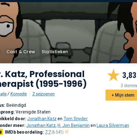
Cast & Crew
Statistieken
. Katz, Professional
3,83
erapist (1995-1996)
3 stemm
atie
/
Komedie
|
2 seizoenen
+ Mijn stem
us:
Beëindigd
sprong:
Verenigde Staten
ikkeld door:
Jonathan Katz
en
Tom Snyder
 onder meer:
Jonathan Katz
,
H. Jon Benjamin
en
Laura Silverman
IMDb beoordeling:
7,7
(6.541)