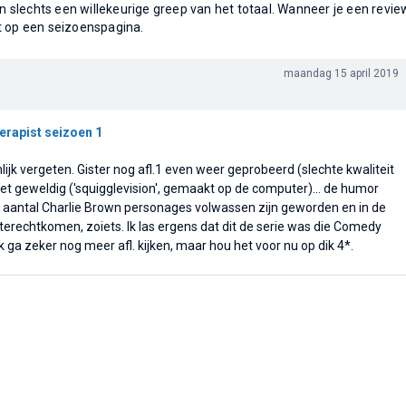
 slechts een willekeurige greep van het totaal. Wanneer je een revie
t op een seizoenspagina.
maandag 15 april 2019
erapist seizoen 1
lijk vergeten. Gister nog afl.1 even weer geprobeerd (slechte kwaliteit
iet geweldig ('squigglevision', gemaakt op de computer)... de humor
n aantal Charlie Brown personages volwassen zijn geworden en in de
terechtkomen, zoiets. Ik las ergens dat dit de serie was die Comedy
Ik ga zeker nog meer afl. kijken, maar hou het voor nu op dik 4*.