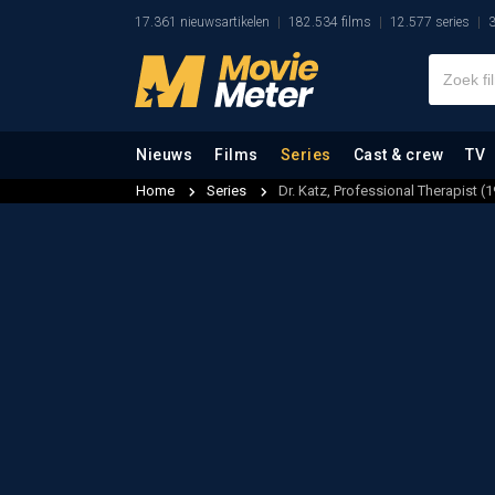
17.361 nieuwsartikelen
182.534 films
12.577 series
3
Nieuws
Films
Series
Cast & crew
TV
Home
Series
Dr. Katz, Professional Therapist (