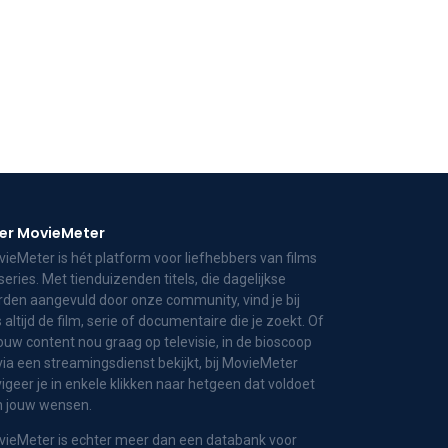
er MovieMeter
ieMeter is hét platform voor liefhebbers van films
series. Met tienduizenden titels, die dagelijkse
den aangevuld door onze community, vind je bij
 altijd de film, serie of documentaire die je zoekt. Of
jouw content nou graag op televisie, in de bioscoop
via een streamingsdienst bekijkt, bij MovieMeter
igeer je in enkele klikken naar hetgeen dat voldoet
n jouw wensen.
ieMeter is echter meer dan een databank voor