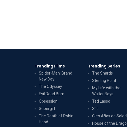
Trending Films
Trending Series
Spider-Man: Brand
The Shards
New Day
Sterling Point
The Odyssey
My Life with the
Evil Dead Burn
Walter Boys
Obsession
Ted Lasso
Supergirl
Silo
The Death of Robin
Cien Años de Sole
Hood
House of the Drag