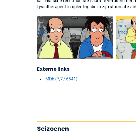
sarcastische receptioniste Laura te verdoen met me
fysiotherapeut in opleiding die in zijn stamcafé ac
Externe links
IMDb (7,7 / 6541)
Seizoenen