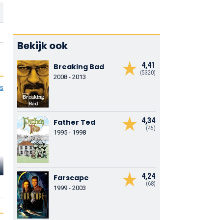
Bekijk ook
4,41
Breaking Bad
(5320)
2008 - 2013
es
4,34
Father Ted
(45)
1995 - 1998
Mitch Hedberg
Kathy Griffin
Steven Wrig
4,24
Farscape
(68)
1999 - 2003