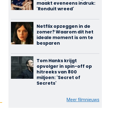
maakt eveneens indruk:
'Ronduit wreed'
Netflix opzeggen in de
zomer? Waarom dit het
ideale moment is om te
besparen
Tom Hanks krijgt
opvolger in spin-off op
hitreeks van 800
miljoen: 'Secret of
Secrets'
Meer filmnieuws