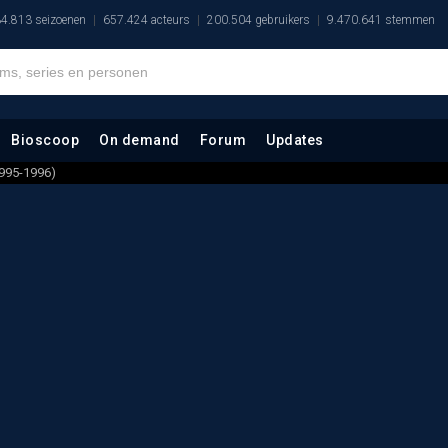
4.813 seizoenen
657.424 acteurs
200.504 gebruikers
9.470.641 stemmen
Bioscoop
On demand
Forum
Updates
1995-1996)