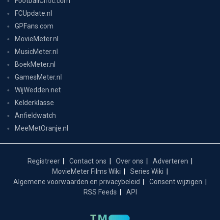
FootballCritic.com
FCUpdate.nl
GPFans.com
MovieMeter.nl
MusicMeter.nl
BoekMeter.nl
GamesMeter.nl
WijWedden.net
Kelderklasse
Anfieldwatch
MeeMetOranje.nl
Registreer
Contact ons
Over ons
Adverteren
MovieMeter Films Wiki
Series Wiki
Algemene voorwaarden en privacybeleid
Consent wijzigen
RSS Feeds
API