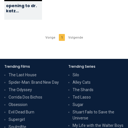
opening to dr.
katz
professional
therapist the
complete
series disc 8
2007 DVD
Vorige
1
Volgende
Trending Films
Trending Series
The Last House
Silo
Spider-Man: Brand New Day
Alley Cats
The Odyssey
The Shards
Corrida Dos Bichos
Ted Lasso
Obsession
Sugar
Evil Dead Burn
Stuart Fails to Save the
Universe
Supergirl
My Life with the Walter Boys
Soulm8te