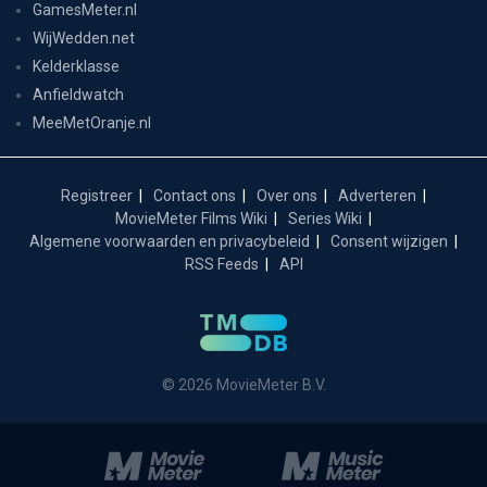
GamesMeter.nl
WijWedden.net
Kelderklasse
Anfieldwatch
MeeMetOranje.nl
Registreer
Contact ons
Over ons
Adverteren
MovieMeter Films Wiki
Series Wiki
Algemene voorwaarden en privacybeleid
Consent wijzigen
RSS Feeds
API
© 2026 MovieMeter B.V.