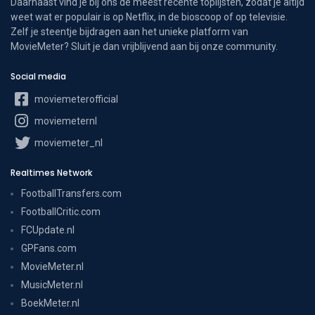
Daarnaast vind je bij ons de meest recente toplijsten, zodat je altijd
weet wat er populair is op Netflix, in de bioscoop of op televisie.
Zelf je steentje bijdragen aan het unieke platform van
MovieMeter? Sluit je dan vrijblijvend aan bij onze community.
Social media
moviemeterofficial
moviemeternl
moviemeter_nl
Realtimes Network
FootballTransfers.com
FootballCritic.com
FCUpdate.nl
GPFans.com
MovieMeter.nl
MusicMeter.nl
BoekMeter.nl