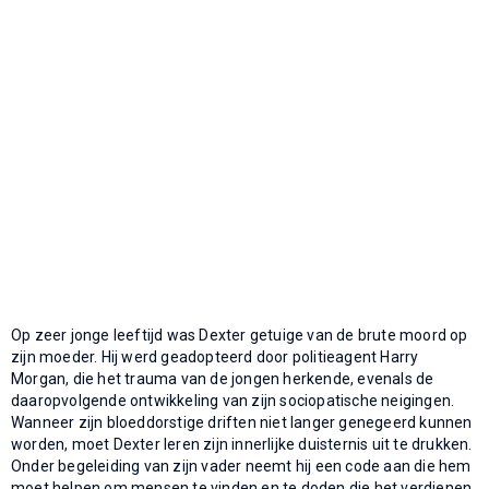
Op zeer jonge leeftijd was Dexter getuige van de brute moord op
zijn moeder. Hij werd geadopteerd door politieagent Harry
Morgan, die het trauma van de jongen herkende, evenals de
daaropvolgende ontwikkeling van zijn sociopatische neigingen.
Wanneer zijn bloeddorstige driften niet langer genegeerd kunnen
worden, moet Dexter leren zijn innerlijke duisternis uit te drukken.
Onder begeleiding van zijn vader neemt hij een code aan die hem
moet helpen om mensen te vinden en te doden die het verdienen