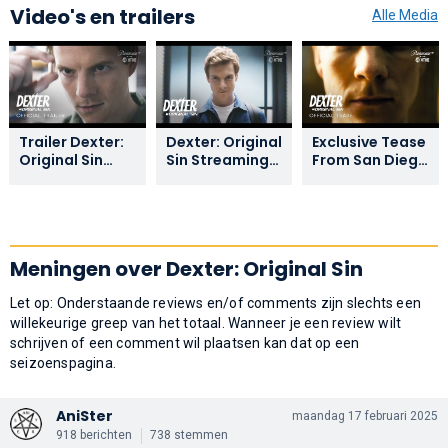
Video's en trailers
Alle Media
Trailer Dexter:
Dexter: Original
Exclusive Tease
Original Sin
Sin Streaming
From San Diego
(2024-2025)
December 13 |
Comic-Con
First Look
2024
Teaser |
Paramount+
with SHOWTIME
Meningen over Dexter: Original Sin
Let op: Onderstaande reviews en/of comments zijn slechts een
willekeurige greep van het totaal. Wanneer je een review wilt
schrijven of een comment wil plaatsen kan dat op een
seizoenspagina.
AniSter
maandag 17 februari 2025
918 berichten
738 stemmen