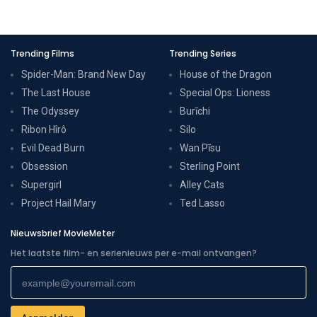
Trending Films
Trending Series
Spider-Man: Brand New Day
House of the Dragon
The Last House
Special Ops: Lioness
The Odyssey
Burīchi
Ribon Hîrô
Silo
Evil Dead Burn
Wan Pīsu
Obsession
Sterling Point
Supergirl
Alley Cats
Project Hail Mary
Ted Lasso
Nieuwsbrief MovieMeter
Het laatste film- en serienieuws per e-mail ontvangen?