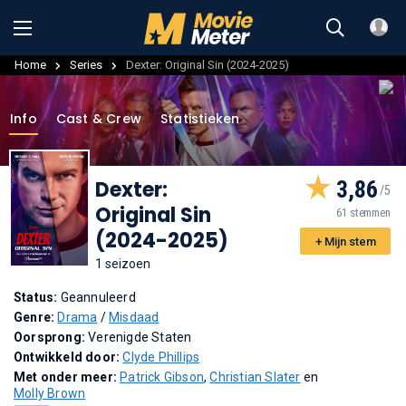
Home
Series
Dexter: Original Sin (2024-2025)
Info
Cast & Crew
Statistieken
Dexter:
3,86
Original Sin
61 stemmen
(2024-2025)
+ Mijn stem
1 seizoen
Status:
Geannuleerd
Genre:
Drama
/
Misdaad
Oorsprong:
Verenigde Staten
Ontwikkeld door:
Clyde Phillips
Met onder meer:
Patrick Gibson
,
Christian Slater
en
Molly Brown