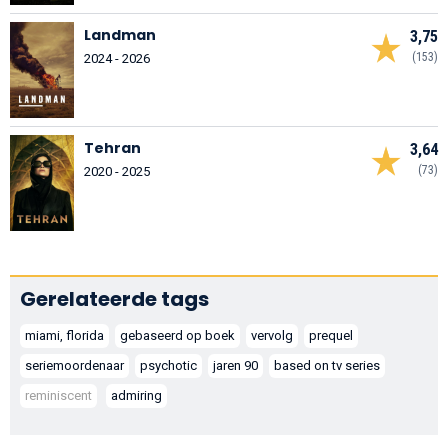
Landman
3,75
(153)
2024 - 2026
Tehran
3,64
(73)
2020 - 2025
Gerelateerde tags
miami, florida
gebaseerd op boek
vervolg
prequel
seriemoordenaar
psychotic
jaren 90
based on tv series
reminiscent
admiring