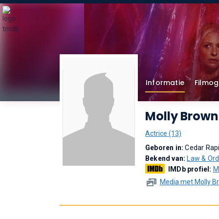
Informatie
Filmog
Molly Brown
Actrice (13)
Geboren in:
Cedar Rapi
Bekend van:
Law & Orde
IMDb profiel:
M
Media met Molly B