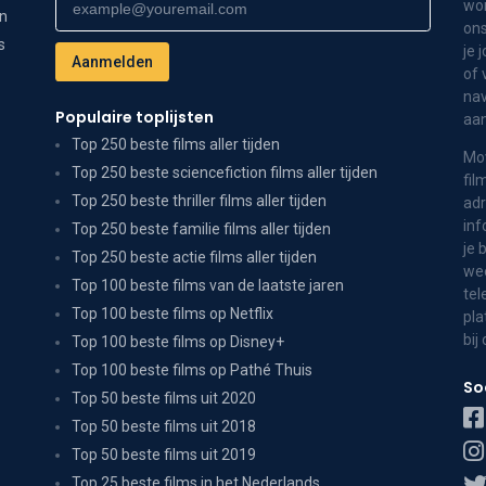
wor
on
ons
s
je 
of 
nav
Populaire toplijsten
aa
Top 250 beste films aller tijden
Mov
Top 250 beste sciencefiction films aller tijden
fil
Top 250 beste thriller films aller tijden
adr
inf
Top 250 beste familie films aller tijden
je 
Top 250 beste actie films aller tijden
wee
Top 100 beste films van de laatste jaren
tel
Top 100 beste films op Netflix
pla
bij
Top 100 beste films op Disney+
Top 100 beste films op Pathé Thuis
So
Top 50 beste films uit 2020
Top 50 beste films uit 2018
Top 50 beste films uit 2019
Top 25 beste films in het Nederlands