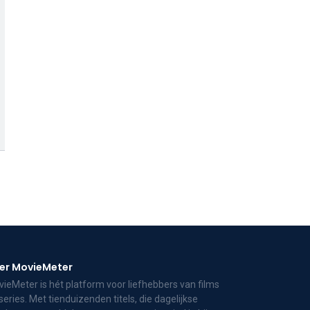
er MovieMeter
ieMeter is hét platform voor liefhebbers van films
series. Met tienduizenden titels, die dagelijkse