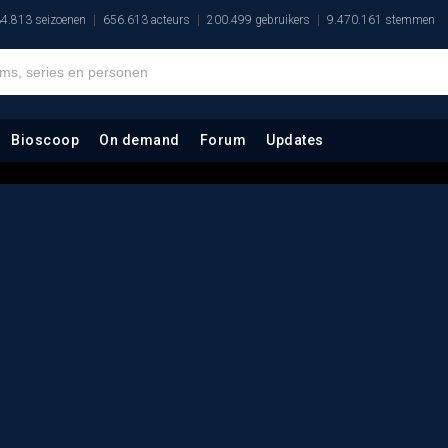
4.813 seizoenen
656.613 acteurs
200.499 gebruikers
9.470.161 stemmen
Bioscoop
On demand
Forum
Updates