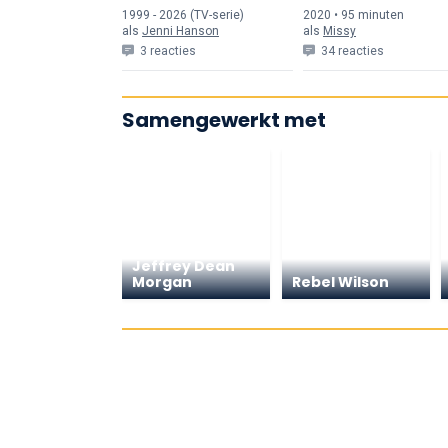
Victims Unit
1999 - 2026 (TV-serie)
2020 • 95 min
uten
als
Jenni Hanson
als
Missy
3 reacties
34 reacties
Samengewerkt met
Jeffrey Dean
Morgan
Rebel Wilson