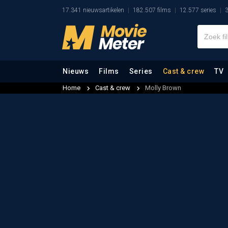
17.341 nieuwsartikelen
182.507 films
12.577 series
3
Nieuws
Films
Series
Cast & crew
TV
Home
Cast & crew
Molly Brown