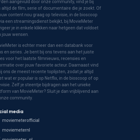
den aangevuld door onze community, vind je bij
 altijd de film, serie of documentaire die je zoekt. Of
jouw content nou graag op televisie, in de bioscoop
via een streamingsdienst bekijkt, bij MovieMeter
igeer je in enkele klikken naar hetgeen dat voldoet
n jouw wensen.
ieMeter is echter meer dan een databank voor
ms en series. Je bent bij ons tevens aan het juiste
es voor het laatste filmnieuws, recensies en
ormatie over jouw favoriete acteur. Daarnaast vind
bij ons de meest recente toplijsten, zodat je altijd
t wat er populair is op Netflix, in de bioscoop of op
evisie. Zelf je steentje bijdragen aan het unieke
tform van MovieMeter? Sluit je dan vrijblijvend aan
 onze community.
cial media
moviemeterofficial
moviemeternl
moviemeter_nl