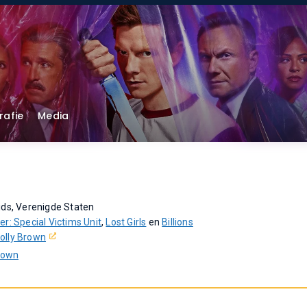
rafie
Media
ds, Verenigde Staten
r: Special Victims Unit
,
Lost Girls
en
Billions
olly Brown
rown