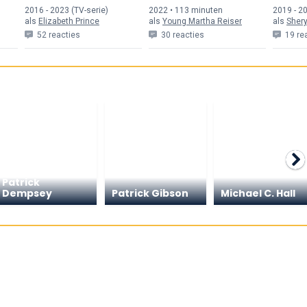
2016 - 2023 (TV-serie)
2022 • 113 min
uten
2019 - 20
als
Elizabeth Prince
als
Young Martha Reiser
als
Shery
52 reacties
30 reacties
19 re
Patrick
Dempsey
Patrick Gibson
Michael C. Hall