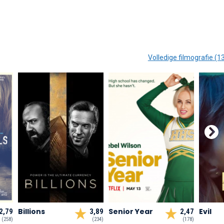
Volledige filmografie (1
Billions
Senior Year
Evil
2,79
3,89
2,47
(258)
(234)
(178)