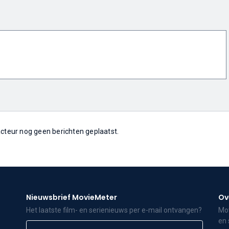
 acteur nog geen berichten geplaatst.
Nieuwsbrief MovieMeter
Ov
Het laatste film- en serienieuws per e-mail ontvangen?
Mov
en 