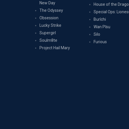
New Day
House of the Drag
The Odyssey
Special Ops: Liones
Obsession
Burīchi
Lucky Strike
Wan Pīsu
Supergirl
Silo
Soulm8te
Furious
Project Hail Mary