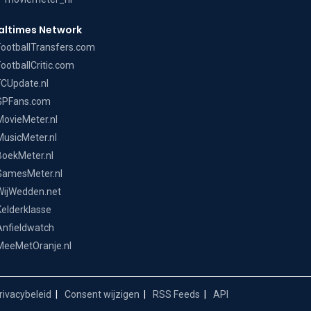
altimes Network
FootballTransfers.com
FootballCritic.com
FCUpdate.nl
GPFans.com
MovieMeter.nl
MusicMeter.nl
BoekMeter.nl
GamesMeter.nl
WijWedden.net
Kelderklasse
Anfieldwatch
MeeMetOranje.nl
ivacybeleid
Consent wijzigen
RSS Feeds
API