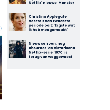
Netflix' nieuwe 'Monster'
Christina Applegate
herstelt van zwaarste
periode ooit: 'Ergste wat
3)
ik heb meegemaakt'
Nieuw seizoen, nog
absurder: de historische
Netflix-serie '1670' is
terug van weggeweest
Dexter:
Last Week
3,72
3,86
Original Sin
Tonight with
(93)
(61)