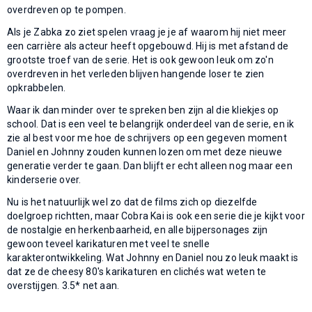
overdreven op te pompen.
Als je Zabka zo ziet spelen vraag je je af waarom hij niet meer
een carrière als acteur heeft opgebouwd. Hij is met afstand de
grootste troef van de serie. Het is ook gewoon leuk om zo'n
overdreven in het verleden blijven hangende loser te zien
opkrabbelen.
Waar ik dan minder over te spreken ben zijn al die kliekjes op
school. Dat is een veel te belangrijk onderdeel van de serie, en ik
zie al best voor me hoe de schrijvers op een gegeven moment
Daniel en Johnny zouden kunnen lozen om met deze nieuwe
generatie verder te gaan. Dan blijft er echt alleen nog maar een
kinderserie over.
Nu is het natuurlijk wel zo dat de films zich op diezelfde
doelgroep richtten, maar Cobra Kai is ook een serie die je kijkt voor
de nostalgie en herkenbaarheid, en alle bijpersonages zijn
gewoon teveel karikaturen met veel te snelle
karakterontwikkeling. Wat Johnny en Daniel nou zo leuk maakt is
dat ze de cheesy 80's karikaturen en clichés wat weten te
overstijgen. 3.5* net aan.