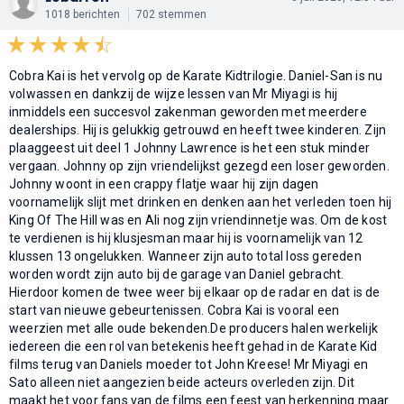
1018 berichten
702 stemmen
Cobra Kai is het vervolg op de Karate Kidtrilogie. Daniel-San is nu
volwassen en dankzij de wijze lessen van Mr Miyagi is hij
inmiddels een succesvol zakenman geworden met meerdere
dealerships. Hij is gelukkig getrouwd en heeft twee kinderen. Zijn
plaaggeest uit deel 1 Johnny Lawrence is het een stuk minder
vergaan. Johnny op zijn vriendelijkst gezegd een loser geworden.
Johnny woont in een crappy flatje waar hij zijn dagen
voornamelijk slijt met drinken en denken aan het verleden toen hij
King Of The Hill was en Ali nog zijn vriendinnetje was. Om de kost
te verdienen is hij klusjesman maar hij is voornamelijk van 12
klussen 13 ongelukken. Wanneer zijn auto total loss gereden
worden wordt zijn auto bij de garage van Daniel gebracht.
Hierdoor komen de twee weer bij elkaar op de radar en dat is de
start van nieuwe gebeurtenissen. Cobra Kai is vooral een
weerzien met alle oude bekenden.De producers halen werkelijk
iedereen die een rol van betekenis heeft gehad in de Karate Kid
films terug van Daniels moeder tot John Kreese! Mr Miyagi en
Sato alleen niet aangezien beide acteurs overleden zijn. Dit
maakt het voor fans van de films een feest van herkenning maar