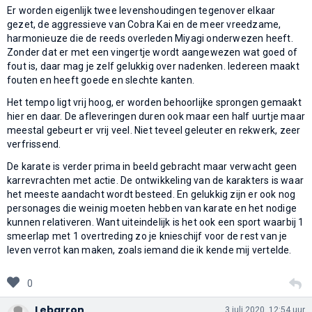
Er worden eigenlijk twee levenshoudingen tegenover elkaar
gezet, de aggressieve van Cobra Kai en de meer vreedzame,
harmonieuze die de reeds overleden Miyagi onderwezen heeft.
Zonder dat er met een vingertje wordt aangewezen wat goed of
fout is, daar mag je zelf gelukkig over nadenken. Iedereen maakt
fouten en heeft goede en slechte kanten.
Het tempo ligt vrij hoog, er worden behoorlijke sprongen gemaakt
hier en daar. De afleveringen duren ook maar een half uurtje maar
meestal gebeurt er vrij veel. Niet teveel geleuter en rekwerk, zeer
verfrissend.
De karate is verder prima in beeld gebracht maar verwacht geen
karrevrachten met actie. De ontwikkeling van de karakters is waar
het meeste aandacht wordt besteed. En gelukkig zijn er ook nog
personages die weinig moeten hebben van karate en het nodige
kunnen relativeren. Want uiteindelijk is het ook een sport waarbij 1
smeerlap met 1 overtreding zo je knieschijf voor de rest van je
leven verrot kan maken, zoals iemand die ik kende mij vertelde.
0
Lebarron
3 juli 2020, 12:54 uur