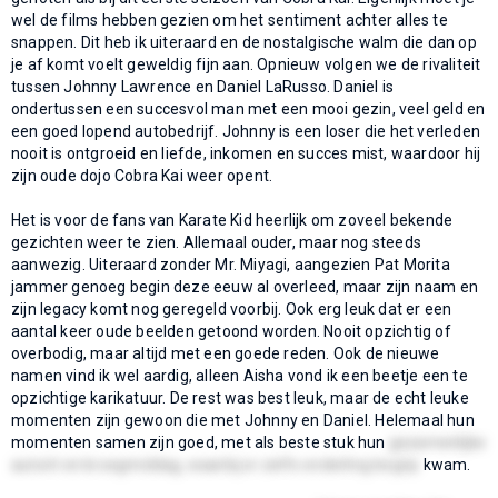
wel de films hebben gezien om het sentiment achter alles te
snappen. Dit heb ik uiteraard en de nostalgische walm die dan op
je af komt voelt geweldig fijn aan. Opnieuw volgen we de rivaliteit
tussen Johnny Lawrence en Daniel LaRusso. Daniel is
ondertussen een succesvol man met een mooi gezin, veel geld en
een goed lopend autobedrijf. Johnny is een loser die het verleden
nooit is ontgroeid en liefde, inkomen en succes mist, waardoor hij
zijn oude dojo Cobra Kai weer opent.
Het is voor de fans van Karate Kid heerlijk om zoveel bekende
gezichten weer te zien. Allemaal ouder, maar nog steeds
aanwezig. Uiteraard zonder Mr. Miyagi, aangezien Pat Morita
jammer genoeg begin deze eeuw al overleed, maar zijn naam en
zijn legacy komt nog geregeld voorbij. Ook erg leuk dat er een
aantal keer oude beelden getoond worden. Nooit opzichtig of
overbodig, maar altijd met een goede reden. Ook de nieuwe
namen vind ik wel aardig, alleen Aisha vond ik een beetje een te
opzichtige karikatuur. De rest was best leuk, maar de echt leuke
momenten zijn gewoon die met Johnny en Daniel. Helemaal hun
momenten samen zijn goed, met als beste stuk hun
gezamenlijke
autorit en kroegmiddag, waarbij er zelfs onderling begrip
kwam.