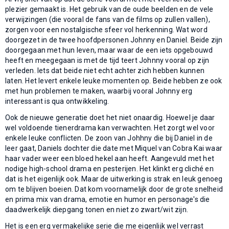
plezier gemaakt is. Het gebruik van de oude beelden en de vele
verwijzingen (die vooral de fans van de films op zullen vallen),
zorgen voor een nostalgische sfeer vol herkenning. Wat word
doorgezet in de twee hoofdpersonen Johnny en Daniel. Beide zijn
doorgegaan met hun leven, maar waar de een iets opgebouwd
heeft en meegegaan is met de tijd teert Johnny vooral op zijn
verleden. Iets dat beide niet echt achter zich hebben kunnen
laten. Het levert enkele leuke momenten op. Beide hebben ze ook
met hun problemen te maken, waarbij vooral Johnny erg
interessant is qua ontwikkeling.
Ook de nieuwe generatie doet het niet onaardig. Hoewel je daar
wel voldoende tienerdrama kan verwachten. Het zorgt wel voor
enkele leuke conflicten. De zoon van Johhny die bij Daniel in de
leer gaat, Daniels dochter die date met Miquel van Cobra Kai waar
haar vader weer een bloed hekel aan heeft. Aangevuld met het
nodige high-school drama en pesterijen. Het klinkt erg cliché en
dat is het eigenlijk ook. Maar de uitwerking is strak en leuk genoeg
om te blijven boeien. Dat kom voornamelijk door de grote snelheid
en prima mix van drama, emotie en humor en personage's die
daadwerkelijk diepgang tonen en niet zo zwart/wit zijn.
Het is een erg vermakelijke serie die me eigenlijk wel verrast