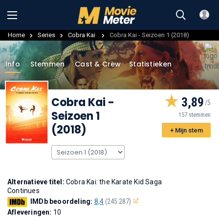
Home
Series
Cobra Kai
Cobra Kai - Seizoen 1 (2018)
Info
Stemmen
Cast & Crew
Statistieken
Cobra Kai
-
3,89
Seizoen 1
157 stemmen
(2018)
+ Mijn stem
Alternatieve titel:
Cobra Kai: the Karate Kid Saga
Continues
IMDb beoordeling:
8,4
(245.287)
Afleveringen:
10