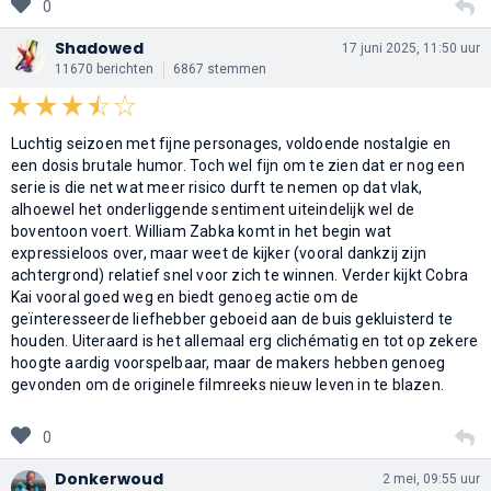
0
Shadowed
17 juni 2025, 11:50 uur
11670 berichten
6867 stemmen
Luchtig seizoen met fijne personages, voldoende nostalgie en
een dosis brutale humor. Toch wel fijn om te zien dat er nog een
serie is die net wat meer risico durft te nemen op dat vlak,
alhoewel het onderliggende sentiment uiteindelijk wel de
boventoon voert. William Zabka komt in het begin wat
expressieloos over, maar weet de kijker (vooral dankzij zijn
achtergrond) relatief snel voor zich te winnen. Verder kijkt Cobra
Kai vooral goed weg en biedt genoeg actie om de
geïnteresseerde liefhebber geboeid aan de buis gekluisterd te
houden. Uiteraard is het allemaal erg clichématig en tot op zekere
hoogte aardig voorspelbaar, maar de makers hebben genoeg
gevonden om de originele filmreeks nieuw leven in te blazen.
0
Donkerwoud
2 mei, 09:55 uur