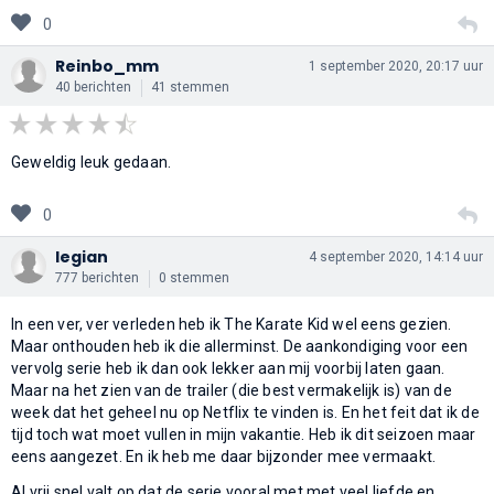
0
Reinbo_mm
1 september 2020, 20:17 uur
40 berichten
41 stemmen
Geweldig leuk gedaan.
0
legian
4 september 2020, 14:14 uur
777 berichten
0 stemmen
In een ver, ver verleden heb ik The Karate Kid wel eens gezien.
Maar onthouden heb ik die allerminst. De aankondiging voor een
vervolg serie heb ik dan ook lekker aan mij voorbij laten gaan.
Maar na het zien van de trailer (die best vermakelijk is) van de
week dat het geheel nu op Netflix te vinden is. En het feit dat ik de
tijd toch wat moet vullen in mijn vakantie. Heb ik dit seizoen maar
eens aangezet. En ik heb me daar bijzonder mee vermaakt.
Al vrij snel valt op dat de serie vooral met met veel liefde en