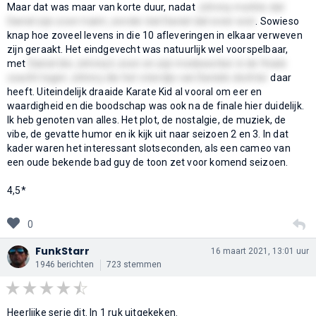
Maar dat was maar van korte duur, nadat
Johnny merkte dat
Daniel zijn zoon traint, zonder dat Daniel dat weer wist
. Sowieso
knap hoe zoveel levens in die 10 afleveringen in elkaar verweven
zijn geraakt. Het eindgevecht was natuurlijk wel voorspelbaar,
met
Daniel die Johnny's zoon en zijn medewerker in de finale
coacht tegen Johnny die het vriendje van Daniels dochter
daar
heeft. Uiteindelijk draaide Karate Kid al vooral om eer en
waardigheid en die boodschap was ook na de finale hier duidelijk.
Ik heb genoten van alles. Het plot, de nostalgie, de muziek, de
vibe, de gevatte humor en ik kijk uit naar seizoen 2 en 3. In dat
kader waren het interessant slotseconden, als een cameo van
een oude bekende bad guy de toon zet voor komend seizoen.
4,5*
0
FunkStarr
16 maart 2021, 13:01 uur
1946 berichten
723 stemmen
Heerlijke serie dit. In 1 ruk uitgekeken.