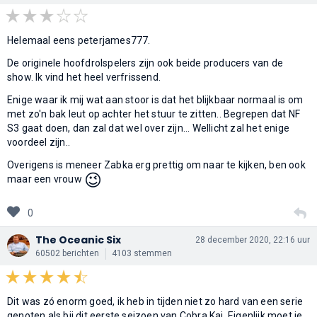
Helemaal eens peterjames777.
De originele hoofdrolspelers zijn ook beide producers van de
show. Ik vind het heel verfrissend.
Enige waar ik mij wat aan stoor is dat het blijkbaar normaal is om
met zo'n bak leut op achter het stuur te zitten.. Begrepen dat NF
S3 gaat doen, dan zal dat wel over zijn... Wellicht zal het enige
voordeel zijn..
Overigens is meneer Zabka erg prettig om naar te kijken, ben ook
😉
maar een vrouw
0
The Oceanic Six
28 december 2020, 22:16 uur
60502 berichten
4103 stemmen
Dit was zó enorm goed, ik heb in tijden niet zo hard van een serie
genoten als bij dit eerste seizoen van Cobra Kai. Eigenlijk moet je