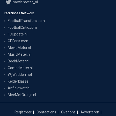
moviemeter_nl
Realtimes Network
FootballTransfers.com
FootballCritic.com
FCUpdate.nl
GPFans.com
MovieMeter.nl
MusicMeter.nl
BoekMeter.nl
GamesMeter.nl
WijWedden.net
Kelderklasse
Anfieldwatch
MeeMetOranje.nl
Registreer
Contact ons
Over ons
Adverteren