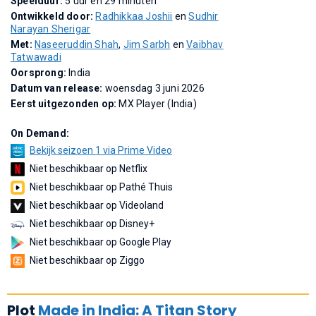
Speelduur:
5 uur en 29 minuten
Ontwikkeld door:
Radhikkaa Joshii
en
Sudhir
Narayan Sherigar
Met:
Naseeruddin Shah
,
Jim Sarbh
en
Vaibhav
Tatwawadi
Oorsprong:
India
Datum van release:
woensdag 3 juni 2026
Eerst uitgezonden op:
MX Player (India)
On Demand:
Bekijk seizoen 1 via Prime Video
Niet beschikbaar op Netflix
Niet beschikbaar op Pathé Thuis
Niet beschikbaar op Videoland
Niet beschikbaar op Disney+
Niet beschikbaar op Google Play
Niet beschikbaar op Ziggo
Plot
Made in India: A Titan Story