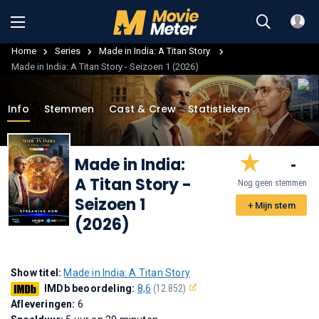
Home
Series
Made in India: A Titan Story
Made in India: A Titan Story - Seizoen 1 (2026)
Info
Stemmen
Cast & Crew
Statistieken
Made in India:
-
A Titan Story
-
Nog geen stemmen
Seizoen 1
+ Mijn stem
(2026)
Show titel:
Made in India: A Titan Story
IMDb beoordeling:
8,6
(12.852)
Afleveringen:
6