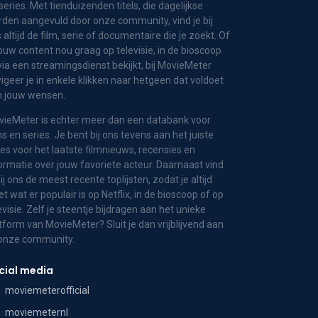
series. Met tienduizenden titels, die dagelijkse
den aangevuld door onze community, vind je bij
 altijd de film, serie of documentaire die je zoekt. Of
jouw content nou graag op televisie, in de bioscoop
via een streamingsdienst bekijkt, bij MovieMeter
igeer je in enkele klikken naar hetgeen dat voldoet
n jouw wensen.
ieMeter is echter meer dan een databank voor
ms en series. Je bent bij ons tevens aan het juiste
es voor het laatste filmnieuws, recensies en
ormatie over jouw favoriete acteur. Daarnaast vind
bij ons de meest recente toplijsten, zodat je altijd
t wat er populair is op Netflix, in de bioscoop of op
evisie. Zelf je steentje bijdragen aan het unieke
tform van MovieMeter? Sluit je dan vrijblijvend aan
 onze community.
cial media
moviemeterofficial
moviemeternl