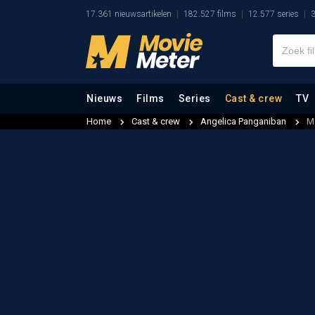
17.361 nieuwsartikelen
182.527 films
12.577 series
3
Nieuws
Films
Series
Cast & crew
TV
Home
Cast & crew
Angelica Panganiban
M