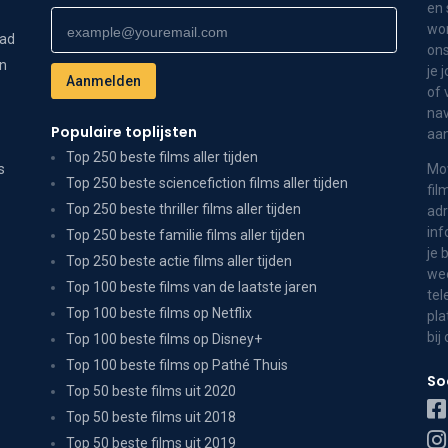
en 
wor
dad
ons
on
je 
of 
nav
Populaire toplijsten
aa
Top 250 beste films aller tijden
s
Mov
Top 250 beste sciencefiction films aller tijden
fil
Top 250 beste thriller films aller tijden
adr
inf
Top 250 beste familie films aller tijden
je 
Top 250 beste actie films aller tijden
wee
Top 100 beste films van de laatste jaren
tel
Top 100 beste films op Netflix
pla
bij
Top 100 beste films op Disney+
Top 100 beste films op Pathé Thuis
So
Top 50 beste films uit 2020
Top 50 beste films uit 2018
Top 50 beste films uit 2019