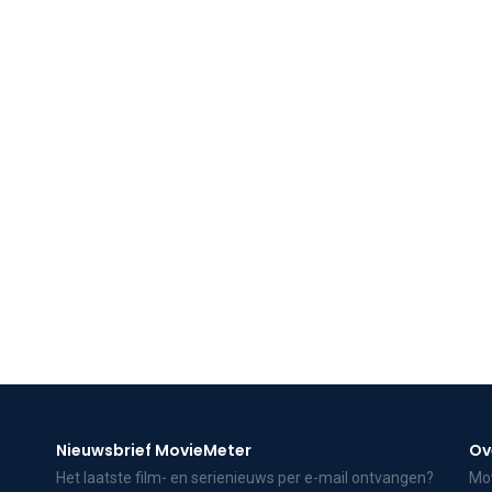
Nieuwsbrief MovieMeter
Ov
Het laatste film- en serienieuws per e-mail ontvangen?
Mov