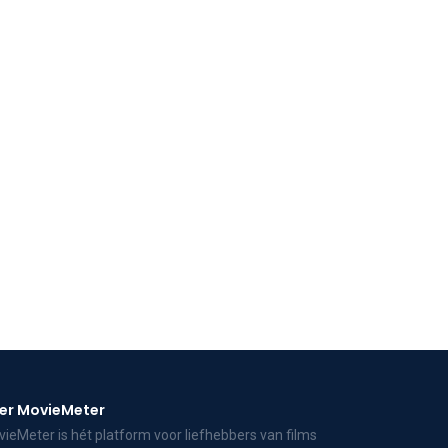
er MovieMeter
ieMeter is hét platform voor liefhebbers van films