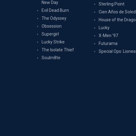
New Day
Sterling Point
Evil Dead Burn
Cien Años de Sole
The Odyssey
House of the Drag
Obsession
Lucky
Supergirl
X-Men '97
Lucky Strike
Futurama
The Isolate Thief
Special Ops: Liones
Soulm8te