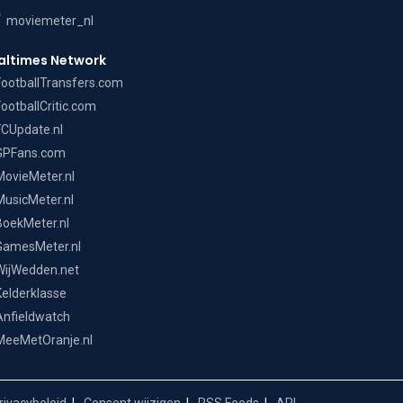
moviemeter_nl
altimes Network
FootballTransfers.com
FootballCritic.com
FCUpdate.nl
GPFans.com
MovieMeter.nl
MusicMeter.nl
BoekMeter.nl
GamesMeter.nl
WijWedden.net
Kelderklasse
Anfieldwatch
MeeMetOranje.nl