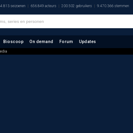
4.813 seizoenen
656.849 acteurs
200.502 gebruikers
9.470.366 stemmen
Bioscoop
On demand
Forum
Updates
edia