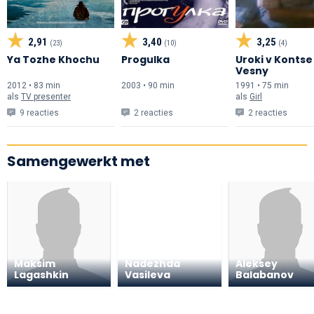
2,91
3,40
3,25
(23)
(10)
(4)
Ya Tozhe Khochu
Progulka
Uroki v Kontse
Vesny
2012 • 83 min
2003 • 90 min
1991 • 75 min
als
TV presenter
als
Girl
9 reacties
2 reacties
2 reacties
Samengewerkt met
Maksim
Nadezhda
Aleksey
Lagashkin
Vasileva
Balabanov