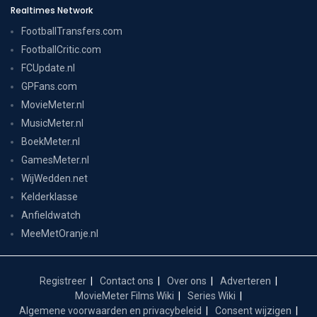
Realtimes Network
FootballTransfers.com
FootballCritic.com
FCUpdate.nl
GPFans.com
MovieMeter.nl
MusicMeter.nl
BoekMeter.nl
GamesMeter.nl
WijWedden.net
Kelderklasse
Anfieldwatch
MeeMetOranje.nl
Registreer
Contact ons
Over ons
Adverteren
MovieMeter Films Wiki
Series Wiki
Algemene voorwaarden en privacybeleid
Consent wijzigen