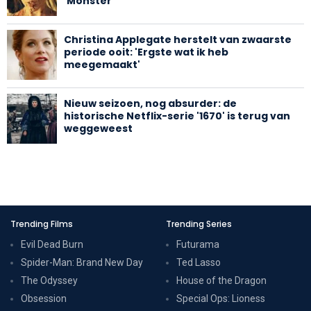
'Monster'
Christina Applegate herstelt van zwaarste
periode ooit: 'Ergste wat ik heb
meegemaakt'
Nieuw seizoen, nog absurder: de
historische Netflix-serie '1670' is terug van
weggeweest
Trending Films
Trending Series
Evil Dead Burn
Futurama
Spider-Man: Brand New Day
Ted Lasso
The Odyssey
House of the Dragon
Obsession
Special Ops: Lioness